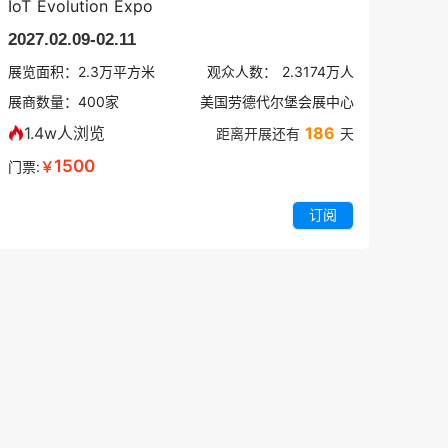
IoT Evolution Expo
2027.02.09-02.11
展览面积：
2.3
万平方米
观众人数：
2.3174万
人
展商数量：
400
家
美国劳德代尔堡会展中心
1.4w人浏览
186
距离开展还有
天
1500
门票:
￥
订阅