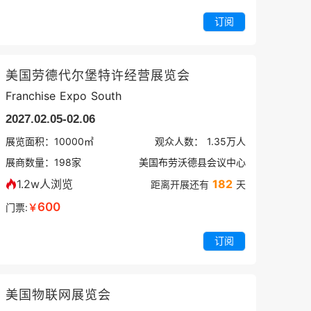
订阅
美国劳德代尔堡特许经营展览会
Franchise Expo South
2027.02.05-02.06
展览面积：
10000㎡
观众人数：
1.35万
人
展商数量：
198
家
美国布劳沃德县会议中心
1.2w人浏览
182
距离开展还有
天
600
门票:
￥
订阅
美国物联网展览会