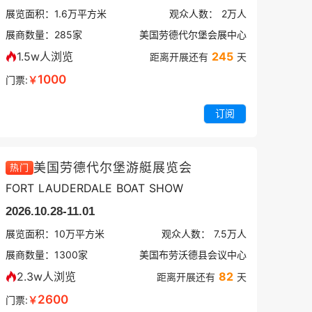
展览面积：
1.6
万平方米
观众人数：
2万
人
展商数量：
285
家
美国劳德代尔堡会展中心
1.5w人浏览
245
距离开展还有
天
1000
门票:
￥
订阅
美国劳德代尔堡游艇展览会
热门
FORT LAUDERDALE BOAT SHOW
2026.10.28-11.01
展览面积：
10
万平方米
观众人数：
7.5万
人
展商数量：
1300
家
美国布劳沃德县会议中心
2.3w人浏览
82
距离开展还有
天
2600
门票:
￥