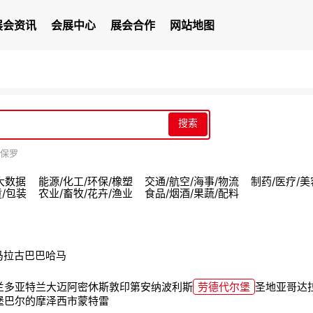
展会资讯
会展中心
展会合作
网站地图
搜索
保罗
/大数据
能源/化工/环保/橡塑
交通/航空/海事/物流
制药/医疗/美
童/包装
农业/畜牧/花卉/渔业
食品/烟酒/果蔬/配料
马拉
古巴
巴哈马
兰多
亚特兰大
迈阿密
休斯敦
印第安纳波利斯
劳德代尔堡
圣地亚哥
达
堡
巴尔的摩
泽西市
蒙特雷