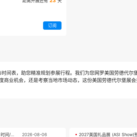
23
距离开展还有
天
订阅
期与时间表，助您精准规划参展行程。我们为您网罗美国劳德代尔
度商业机会，还是考察当地市场动态，这份美国劳德代尔堡展会
2027美国精细化工展览会(Chemspec USA)参展攻略：时间/地点/门票怎么买？
2026-08-06
2027美国礼品展 (ASI Sho