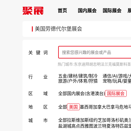
首页
国内展会
国际展会
美国劳德代尔堡展会
关键词
热门城市:
东京
迪拜
胡志明
法兰克福
莫斯科
圣
五金/建材/建筑/制冷
通信/AI/游戏
行业
旅游/户外/体育/狩猎
宠物/玩具/婴
区域
全部
国内展会(含港澳台)
国际展会
地区
全部
美国
墨西哥
加拿大
巴拿马
危地
全部
拉斯维加斯
纽约
芝加哥
洛杉矶
奥
城市
盐湖城
高点
西雅图
波兰特
夏洛特
匹兹