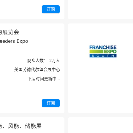
订阅
物展览会
reeders Expo
米
观众人数：
2万
人
美国劳德代尔堡会展中心
下届时间更新中...
订阅
能、风能、储能展