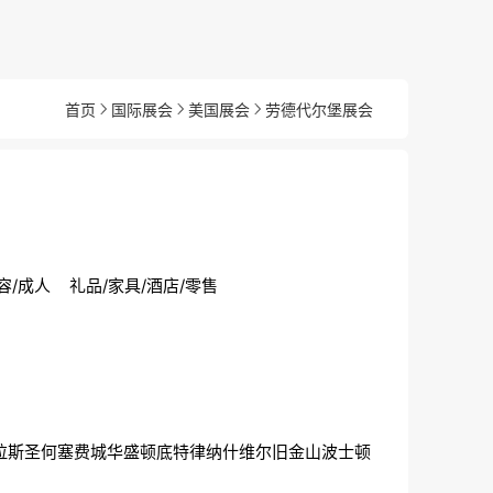
首页
国际展会
美国展会
劳德代尔堡展会
容/成人
礼品/家具/酒店/零售
拉斯
圣何塞
费城
华盛顿
底特律
纳什维尔
旧金山
波士顿