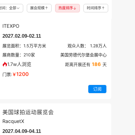
时间：全部
展会规模
热度排序
时间排序
美国IT商用统一通信展
ITEXPO
2027.02.09-02.11
展览面积：
1.5
万平方米
观众人数：
1.28万
人
展商数量：
210
家
美国劳德代尔堡会展中心
1.7w人浏览
186
距离开展还有
天
1200
门票:
￥
订阅
美国球拍运动展览会
RacquetX
2027.04.09-04.11