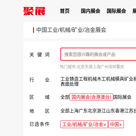
首页
国内展会
国际展会
中国工业/机械/矿业/冶金展会
关键词
热门城市:
北京
天津
上海
广州
深圳
重庆
工业
铸造
工程机械
木工机械
模具
矿业
行业
表面处理
区域
全部
国内展会(含港澳台)
国际展会
全部
上海
广东
北京
浙江
山东
香港
江苏
地区
已选条件
工业/机械/矿业/冶金
×
中国
×