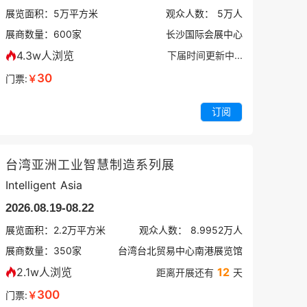
展览面积：
5
万平方米
观众人数：
5万
人
展商数量：
600
家
长沙国际会展中心
4.3w人浏览
下届时间更新中...
30
门票:
￥
订阅
台湾亚洲工业智慧制造系列展
Intelligent Asia
2026.08.19-08.22
展览面积：
2.2
万平方米
观众人数：
8.9952万
人
展商数量：
350
家
台湾台北贸易中心南港展览馆
2.1w人浏览
12
距离开展还有
天
300
门票:
￥