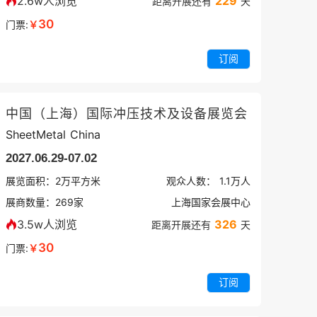
2.6w人浏览
229
距离开展还有
天
30
门票:
￥
订阅
中国（上海）国际冲压技术及设备展览会
SheetMetal China
2027.06.29-07.02
展览面积：
2
万平方米
观众人数：
1.1万
人
展商数量：
269
家
上海国家会展中心
3.5w人浏览
326
距离开展还有
天
30
门票:
￥
订阅