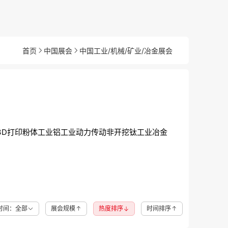
首页
中国展会
中国工业/机械/矿业/冶金展会
3D打印
粉体工业
铝工业
动力传动
非开挖
钛工业
冶金
时间：全部
展会规模
热度排序
时间排序