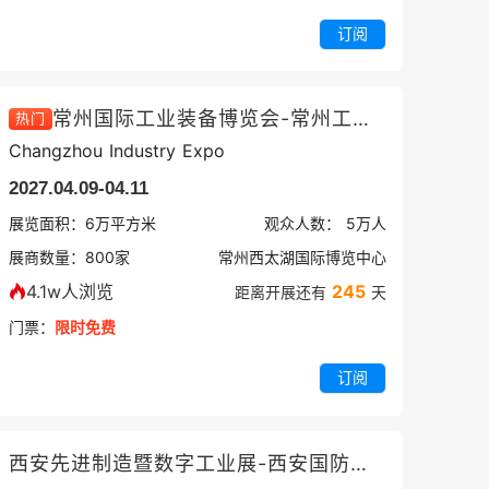
订阅
常州国际工业装备博览会-常州工博会
热门
Changzhou Industry Expo
2027.04.09-04.11
展览面积：
6
万平方米
观众人数：
5万
人
展商数量：
800
家
常州西太湖国际博览中心
4.1w人浏览
245
距离开展还有
天
门票：
限时免费
订阅
西安先进制造暨数字工业展-西安国防科技展