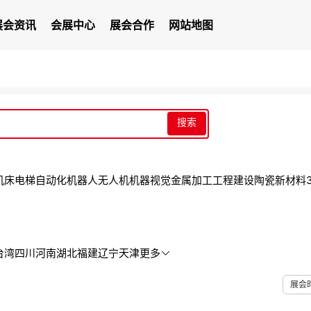
展会资讯
会展中心
展会合作
网站地图
搜索
机床
电梯
自动化
机器人
无人机
机器视觉
金属加工
工程建设
陶瓷
新材料
台湾
四川
河南
湖北
福建
辽宁
天津
更多
展会