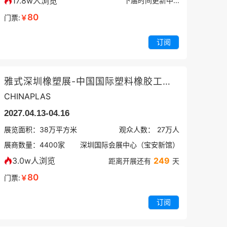
17.8w人浏览
下届时间更新中...
80
门票:
￥
订阅
雅式深圳橡塑展-中国国际塑料橡胶工业展览会
CHINAPLAS
2027.04.13-04.16
展览面积：
38
万平方米
观众人数：
27万
人
展商数量：
4400
家
深圳国际会展中心（宝安新馆）
3.0w人浏览
249
距离开展还有
天
80
门票:
￥
订阅