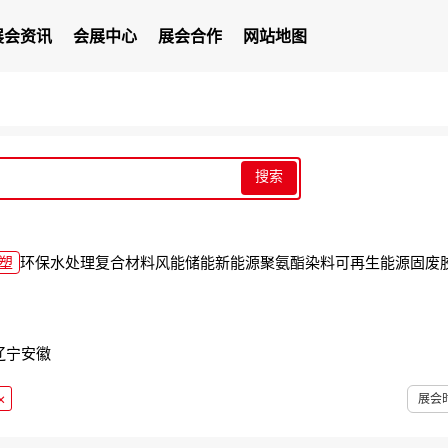
展会资讯
会展中心
展会合作
网站地图
搜索
塑
环保
水处理
复合材料
风能
储能
新能源
聚氨酯
染料
可再生能源
固废
辽宁
安徽
×
展会