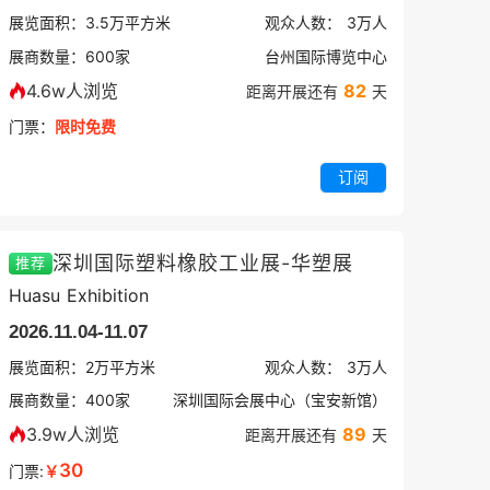
展览面积：
3.5
万平方米
观众人数：
3万
人
展商数量：
600
家
台州国际博览中心
4.6w人浏览
82
距离开展还有
天
门票：
限时免费
订阅
深圳国际塑料橡胶工业展-华塑展
推荐
Huasu Exhibition
2026.11.04-11.07
展览面积：
2
万平方米
观众人数：
3万
人
展商数量：
400
家
深圳国际会展中心（宝安新馆）
3.9w人浏览
89
距离开展还有
天
30
门票:
￥