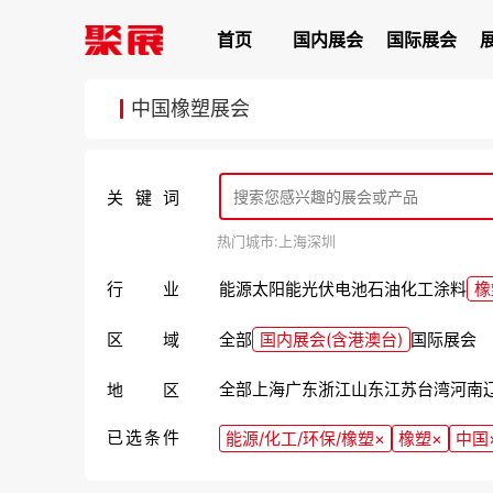
首页
国内展会
国际展会
中国橡塑展会
关键词
热门城市:
上海
深圳
行业
能源
太阳能光伏
电池
石油
化工
涂料
橡
区域
全部
国内展会(含港澳台)
国际展会
全部
上海
广东
浙江
山东
江苏
台湾
河南
地区
已选条件
能源/化工/环保/橡塑
×
橡塑
×
中国