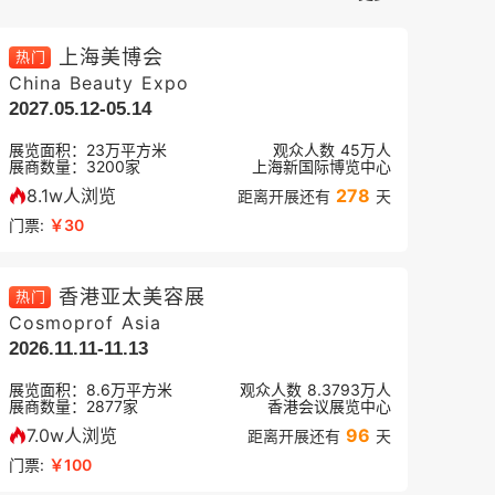
上海美博会
热门
China Beauty Expo
2027.05.12-05.14
展览面积：
23
万平方米
观众人数
45万
人
展商数量：
3200
家
上海新国际博览中心
8.1w人浏览
278
距离开展还有
天
门票:
￥30
香港亚太美容展
热门
Cosmoprof Asia
2026.11.11-11.13
展览面积：
8.6
万平方米
观众人数
8.3793万
人
展商数量：
2877
家
香港会议展览中心
7.0w人浏览
96
距离开展还有
天
门票:
￥100