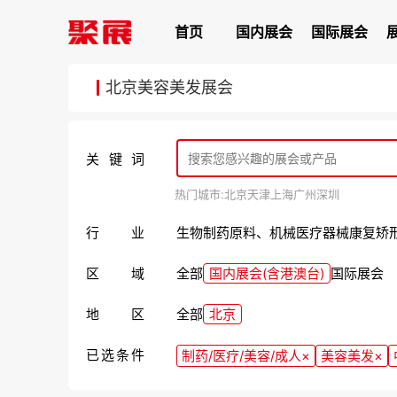
首页
国内展会
国际展会
北京美容美发展会
关键词
热门城市:
北京
天津
上海
广州
深圳
行业
生物
制药原料、机械
医疗器械
康复矫
区域
全部
国内展会(含港澳台)
国际展会
地区
全部
北京
已选条件
制药/医疗/美容/成人
×
美容美发
×