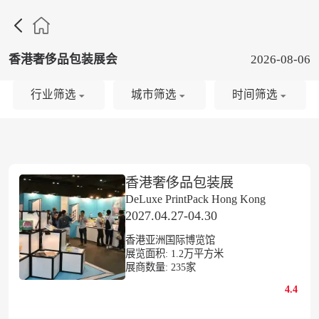

香港奢侈品包装展会
2026-08-06
行业筛选
城市筛选
时间筛选
香港奢侈品包装展
DeLuxe PrintPack Hong Kong
2027.04.27-04.30
香港亚洲国际博览馆
展览面积:
1.2
万平方米
展商数量:
235
家
4.4