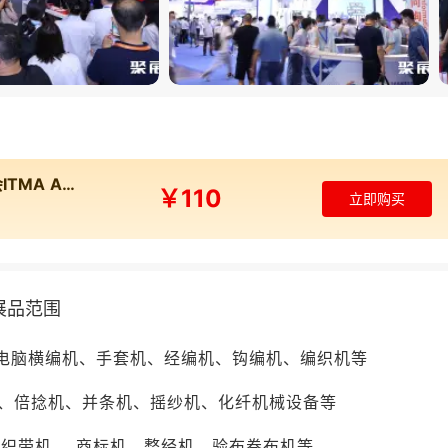
A门票为电子门票，中国国内观众线上预登记办理需实名制绑定
信息，港澳台观众门票登记需实名制绑定港澳台通行证，现
入场。
2024年中国上海国际纺织机械展览会ITMA ASIA在线展商名录
￥110
立即购买
A的展商名录、参展商名单部分如下:嘉创科技（珠海）有限公司
龙无纺机械有限公司、万冠塑胶(苏州工业园区)有限公司、
汇聚500余家参展企业，如需获取完整展商名录（含展位号
取。
A展品范围
 电脑横编机、手套机、经编机、钩编机、编织机等
造商委员会（CEMATEX）与中国纺织机械协会等权威机构
械专业展会。2024年上海展展览面积达16万平方米，汇
、倍捻机、并条机、摇纱机、化纤机械设备等
制造商，吸引111个国家和地区超9万人次专业观众，奠定了“
 织带机 、商标机、整经机、验布卷布机等