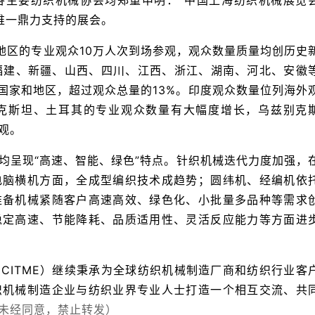
各主要纺织机械协会均郑重申明：“
中国上海纺织机械展览
唯一鼎力支持的展会。
地区的专业观众10万人次到场参观，观众数量质量均创历史
福建、新疆、山西、四川、江西、浙江、湖南、河北、安徽
个国家和地区，超过观众总量的13%。印度观众数量位列海外
克斯坦、土耳其的专业观众数量有大幅度增长，乌兹别克
观。
均呈现“高速、智能、绿色”特点。针织机械迭代力度加强，
电脑横机方面，全成型编织技术成趋势；圆纬机、经编机依
准备机械紧随客户高速高效、绿色化、小批量多品种等需求
稳定高速、节能降耗、品质适用性、灵活反应能力等方面进
CITME）
继续秉承为全球纺织机械制造厂商和纺织行业客
织机械制造企业与纺织业界专业人士打造一个相互交流、共
未经同意，禁止转发）