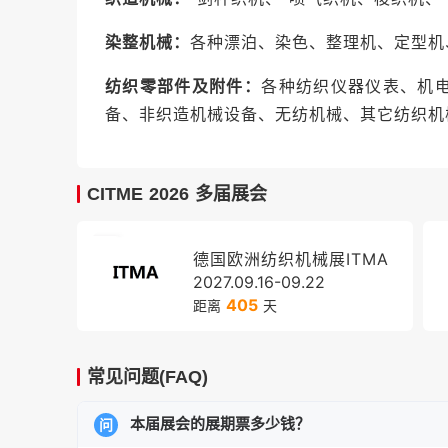
业平台，引领亚洲”的行业地位。
染整机械：
各种漂泊、染色、整理机、定型机
全产业链一站式覆盖
：展品覆盖纺纱、化纤
试、包装等全产业链核心领域，并拓展至纺
纺织零部件及附件：
各种纺织仪器仪表、机
矩阵。展会按19大工艺类别分区，后整理、
备、非织造机械设备、无纺机械、其它纺织机
核心领域。
全球资源链接高地
：展会海外观众占比持续高
CITME 2026 多届展会
孟加拉、印尼、伊朗位列前五，南美、欧洲
需求，印度、伊朗、韩国、土耳其、巴基斯
德国欧洲纺织机械展ITMA
通道。
2027.09.16-09.22
405
距离
天
前沿技术首发阵地
：展会集中展示自动化、
AI+纺织装备深度融合，从智能定形机、图
智能、低碳方向跃迁的创新成果。众多企业
常见问题(FAQ)
趋势的权威舞台。
本届展会的展期票多少钱？
问
创新成果展示平台
：2026年展会将新增“