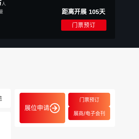
万
人
距离开展
105
天
量
门票预订
览
门票预订
展位申请
展商/电子会刊