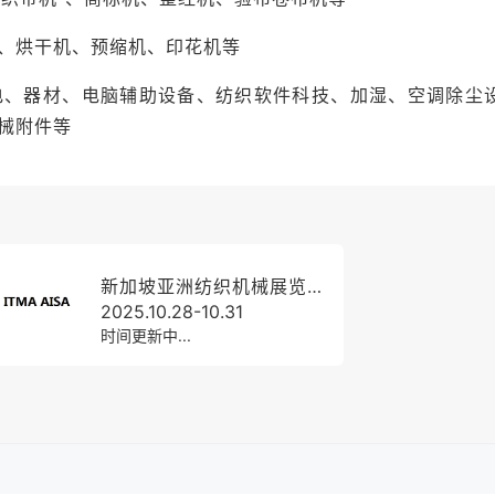
、烘干机、预缩机、印花机等
、织造、针织、非织造、染整、印花、服装机械、再循环、
织化学品等关键环节，形成从原料到成品的完整解决方案展
电、器材、电脑辅助设备、纺织软件科技、加湿、空调除尘
纺纱、针织、织造、数码印花及循环经济板块成为最受关注
械附件等
位，2024年海外观众来自110个国家和地区，印度、韩国
多国观众实现突破性增长。近百个海外买家团组到场释放采
坦等国专业团组开展务实合作，为企业拓展全球市场搭建高
新加坡亚洲纺织机械展览会ITMA ASIA
2025.10.28-10.31
时间更新中...
人工智能、绿色循环等前沿成果。智能制造成为核心亮点
像整纬机到全流程自动化纺纱解决方案，全面呈现行业向高效
选择在此进行全球或亚洲首发，成为展示技术实力、引领行
纺织增强结构用复合材料机械”板块，聚焦高性能纤维及复合材