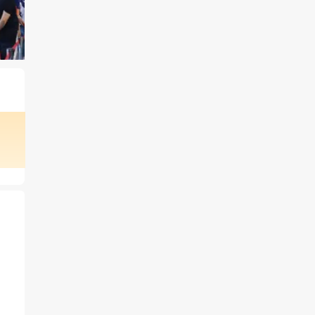
身
场
、
宁
、
联
聚
商