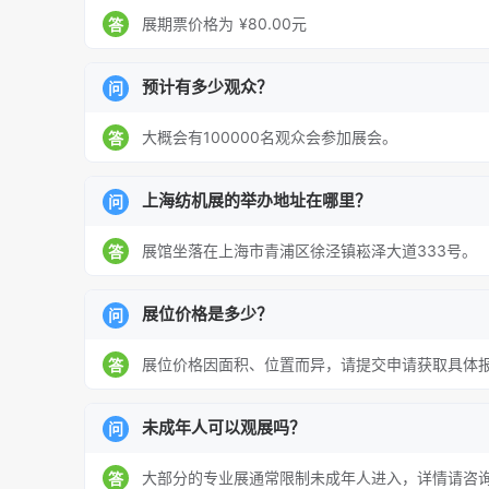
在航空航天、汽车轻量化等新兴领域的创新应
展期票价格为 ¥80.00元
答
系统、数字孪生产线等前沿技术，通过场景
装备与战略新兴产业深度融合。
预计有多少观众？
问
绿色可持续引领者
：展会重点呈现循环利用
大概会有100000名观众会参加展会。
答
整理及回收与循环经济板块持续升温。众多
果，助力区域纺织产业向可持续、价值驱动迈
上海纺机展的举办地址在哪里？
问
高端论坛深度赋能
：同期举办多场技术交流
展馆坐落在上海市青浦区徐泾镇崧泽大道333号。
答
型、绿色制造、智能制造等热点议题深度研讨
展位价格是多少？
问
知名展商
展位价格因面积、位置而异，请提交申请获取具体
答
中国领军企业
：中国恒天集团、日发纺机、
布、天齐平带、宋和宋智能科技、水富纺器、
未成年人可以观展吗？
问
欧洲纺织机械巨头
：迪罗集团、史陶比尔、
范德威尔旗下品牌、洛菲
大部分的专业展通常限制未成年人进入，详情请咨
答