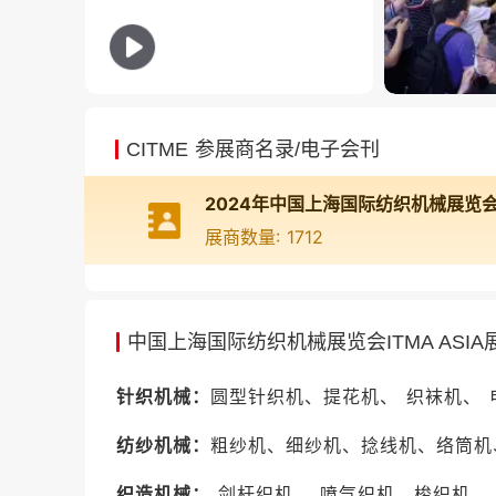
中国上海国际纺织机械展览会ITMA ASI
CITME 参展商名录/电子会刊
份证信息，国外观众办理需实名制绑定护照
刷身份证验证入场或出示电子门票二维码刷码
中国上海国际纺织机械展览会ITMA ASI
展商数量: 1712
宝腾智能润滑技术(东莞)有限公司、常熟市飞
波慈光同步带有限公司等。2026年展会预计
联系方式），可通过展会官网或聚展网咨询获
中国上海国际纺织机械展览会ITMA ASI
中国国际纺织机械展的参展理由
针织机械：
圆型针织机、提花机、 织袜机、
全球纺织机械行业旗舰展
：由欧洲纺织机械制
合主办，是亚洲规模最大、影响力最强的纺织机
纺纱机械：
粗纱机、细纱机、捻线机、络筒机
来自22个国家和地区的1700余家顶尖纺机
织造机械：
剑杆织机、 喷气织机、梭织机、