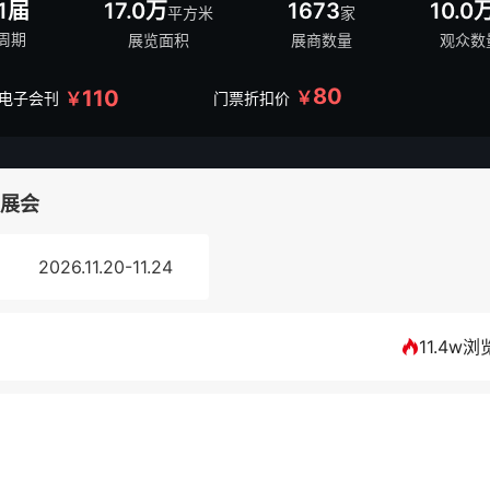
1届
17.0万
1673
10.0
平方米
家
周期
展览面积
展商数量
观众数
80
110
￥
￥
/电子会刊
门票折扣价
期展会
2026.11.20-11.24
11.4w浏