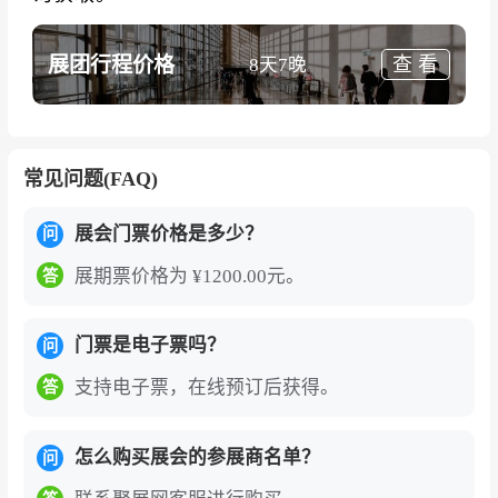
展团行程价格
查 看
8天7晚
常见问题(FAQ)
展会门票价格是多少？
问
展期票价格为 ¥1200.00元。
答
门票是电子票吗？
问
支持电子票，在线预订后获得。
答
怎么购买展会的参展商名单？
问