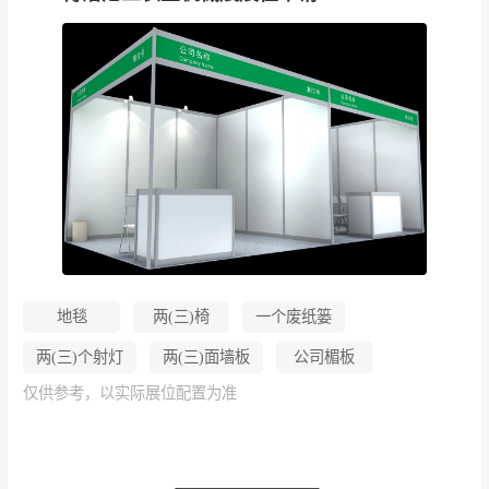
地毯
两(三)椅
一个废纸篓
两(三)个射灯
两(三)面墙板
公司楣板
仅供参考，以实际展位配置为准