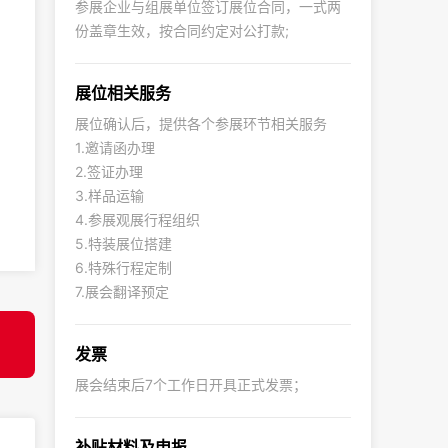
参展企业与组展单位签订展位合同，一式两
份盖章生效，按合同约定对公打款;
展位相关服务
展位确认后，提供各个参展环节相关服务
1.邀请函办理
2.签证办理
3.样品运输
4.参展观展行程组织
5.特装展位搭建
6.特殊行程定制
7.展会翻译预定
发票
展会结束后7个工作日开具正式发票；
补贴材料及申报