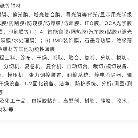
/纸等辅材
反射膜、偏光膜、增亮复合膜、导光膜等背光/显示用光学级
膜/防刮膜/防窥膜/防爆膜/防眩膜、ITO膜、OCA光学胶
、印刷膜等）；4) 智能窗膜/隔热膜/汽车膜(贴膜)/调光
池隔膜/水处理膜）；6) IMD装饰膜，石墨导热膜，绝缘薄
MA膜材等其他功能性薄膜
程上料、涂布、干燥、卷取、贴合、复卷、分切、模切、
、分切机、复卷机、复合机、自动切台，裁切/模切设备、
备、模压机，张力调控装置、纠编系统、静电消除器、辊
燥设备、UV固化设备、洁净、防护系统、分析/测量/测
等
及化工产品，包括胶粘剂、离型剂、树脂、硅胶、胶水、
材料等