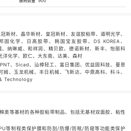
展商数量
900
永冠新材、晶华新材、皇冠新材、友谊胶粘带、道明光学、
固化学、日高胶带、韩国宝友胶带、DS KOREA、
永冠众诚、纳琳威、和祥润、精贝欧、德诺新材、新丰、怡丽科
光洋化学、欧仁、大东南、达美、森村
NT、Sicad、汕樟轻工、富日集团、优益固科技、曼恩
爱可姆、玉龙机械、丰日机械、飞新达、中鼎高科、科斗、
 Technology
棉类等基材的各种胶粘带制品、包括无基材双面胶、粘性
P、TPU等制程类保护膜和防刮/防爆/防眩/防窥等功能类保护