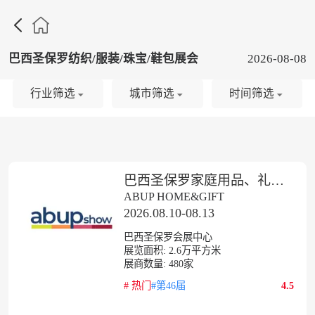

巴西圣保罗纺织/服装/珠宝/鞋包展会
2026-08-08
行业筛选
城市筛选
时间筛选
巴西圣保罗家庭用品、礼品及家纺展秋季
ABUP HOME&GIFT
2026.08.10-08.13
巴西圣保罗会展中心
展览面积:
2.6
万平方米
展商数量:
480
家
#
热门
#第46届
4.5