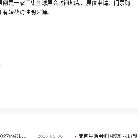
展网是一家汇集全球展会时间地点、展位申请、门票购
如有转载请注明来源。
号
中国南京国际成人卫生护理用品展(CIDPEX)2027的参展理由
南京生活用纸国际科技展览会(
2026-08-06