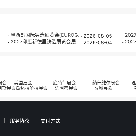
墨西哥国际铸造展览会(EUROGUSS Mexico)参展商名单
2026-08-05
2027印度新德里铸造展览会展位费及预订流程
2026-08-04
展会
美国展会
底特律展会
纳什维尔展会
温
利斯展会
瓜达拉哈拉展会
迈阿密展会
费城展会
服务协议
支付方式