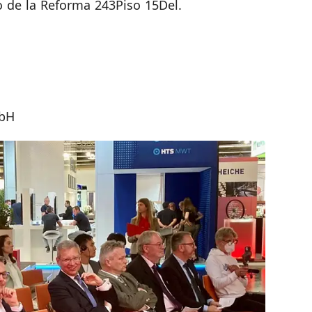
o de la Reforma 243Piso 15Del.
bH