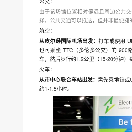
公交：
由于该场馆位置相对偏远且周边公共交
择，公共交通可以抵达，但并非最便捷
航空：
打车或使用 Ub
从皮尔逊国际机场出发：
也可乘坐 TTC（多伦多公交）的 900路机场快
车，然后步行约1.2公里（15-20分钟
火车：
需先乘地铁或U
从市中心联合车站出发：
约1-1.5小时。