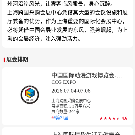
州河沿岸风光，让宾客临风瞰景，身心沉醉。
上海跨国采购会展中心凭借其大型的会议设施和展
厅兼备的优势，作为上海重要的国际化会展中心，
必将凭借中国会展业发展的东风，强势崛起，为上
海的会展经济，注入强劲活力。
展会排期
中国国际动漫游戏博览会-上海漫展
CCG EXPO
2026.07.04-07.06
上海跨国采购会展中心
展览面积:
5.3
万平方米
展商数量:
500
家
#
#第21届
4.6
★
★
★
★
★
★
★
★
★
★