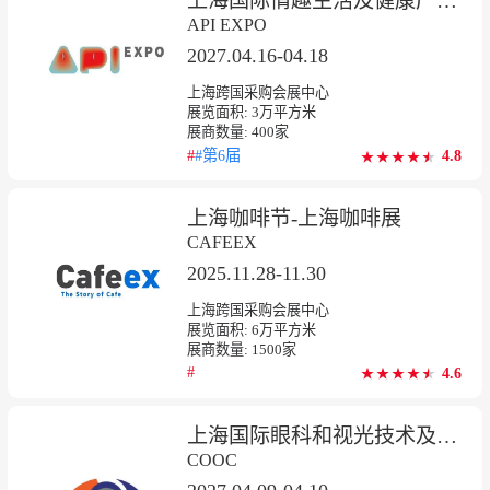
上海国际情趣生活及健康产业博览会
API EXPO
2027.04.16-04.18
上海跨国采购会展中心
展览面积:
3
万平方米
展商数量:
400
家
#
#第6届
4.8
★
★
★
★
★
★
★
★
★
★
上海咖啡节-上海咖啡展
CAFEEX
2025.11.28-11.30
上海跨国采购会展中心
展览面积:
6
万平方米
展商数量:
1500
家
#
4.6
★
★
★
★
★
★
★
★
★
★
上海国际眼科和视光技术及设备展览会
COOC