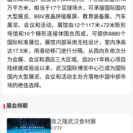
万平方米，相当于17个足球场大，可承接国际国内
大型展览、BSV液晶拼接展屏、教育装备展、汽车
展览、会议和活动。展馆由12个117米×72米矩形
场馆和10个梯形连接体围合而成，可提供6880个
国际标准展位，展馆内部采用无柱设计，室内净高
达17.5米，用滑动移门进行分隔。从西向东依次分
为会展、会议和酒店三大区域。
自2011年核心项目
陆续建成投运以来，武汉国际博览中心已成为国际
国内大型展览、会议和活动主办方落地中国中部市
场的绝佳选择。
展会排期
良之隆武汉食材展
CFTF