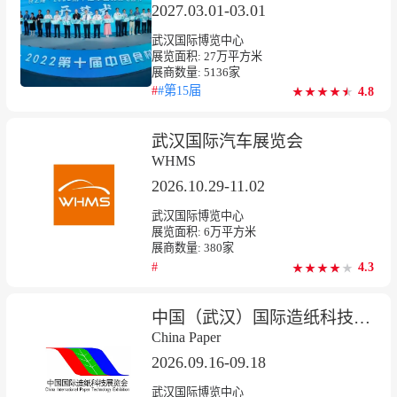
2027.03.01-03.01
武汉国际博览中心
展览面积:
27
万平方米
展商数量:
5136
家
#
#第15届
4.8
★
★
★
★
★
★
★
★
★
★
武汉国际汽车展览会
WHMS
2026.10.29-11.02
武汉国际博览中心
展览面积:
6
万平方米
展商数量:
380
家
#
4.3
★
★
★
★
★
★
★
★
★
中国（武汉）国际造纸科技展览会
China Paper
2026.09.16-09.18
武汉国际博览中心