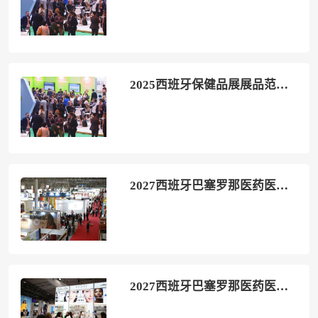
2025西班牙保健品展展品范围有哪些？
2027西班牙巴塞罗那医药医美保健品展-欧洲制药及辅助药物大会(Infarma)展位价格与展位申请
2027西班牙巴塞罗那医药医美保健品展-欧洲制药及辅助药物大会(Infarma)观展攻略（时间/地点/观众预约）