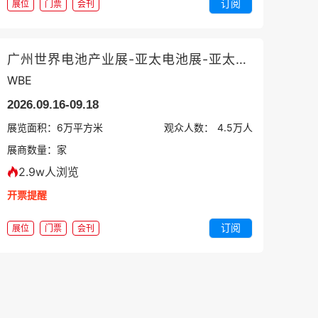
订阅
展位
门票
会刊
广州世界电池产业展-亚太电池展-亚太储能展
WBE
2026.09.16-09.18
展览面积：
6
万平方米
观众人数：
4.5万
人
展商数量：
家
2.9w人浏览
开票提醒
订阅
展位
门票
会刊