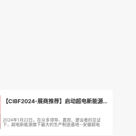
【CIBF2024-展商推荐】启动超电新能源发展的加速键---安徽超电10GWh超级快充动力电池一期项目建设提前封顶
2024年1月22日，在众多领导、嘉宾、建设者的见证
下，超电新能源旗下最大的生产制造基地--安徽超电