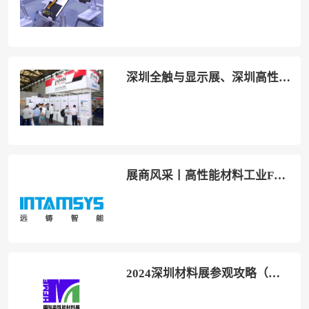
深圳全触与显示展、深圳高性能材料展、深圳薄膜与胶带展2024时间地点、展位图、摊位费用、展品范围、展位预定
展商风采丨高性能材料工业FDM 3D打印解决方案厂家远铸智能出展SAMPE
2024深圳材料展参观攻略（时间+地点+门票预约+交通）