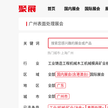
首页
国内展会
国际展会
广州表面处理展会
关键词
热门城市:
上海
广州
行业
工业
铸造
工程机械
木工机械
模具
矿业
区域
全部
国内展会(含港澳台)
国际展会
地区
全部
广东
全部
广州市
城市
已选条件
工业/机械/矿业/冶金
×
表面处理
×