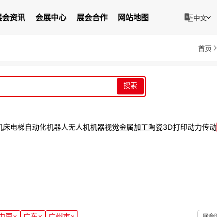
展会资讯
会展中心
展会合作
网站地图
中文
首页
搜索
机床
电梯
自动化
机器人
无人机
机器视觉
金属加工
陶瓷
3D打印
动力传动
中国
×
广东
×
广州市
×
展会