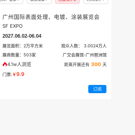
广州国际表面处理、电镀、涂装展览会
SF EXPO
2027.06.02-06.04
展览面积：
2
万平方米
观众人数：
3.0024万
人
展商数量：
503
家
广交会展馆-广州琶洲馆
4.1w人浏览
300
距离开展还有
天
9.9
门票:
￥
订阅