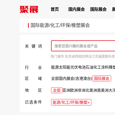
首页
国内展会
国际展会
国际能源/化工/环保/橡塑展会
关键词
热门城市:
东京
迪拜
胡志明
法兰克福
莫斯科
圣
能源
太阳能光伏
电池
石油
化工
涂料
橡
行业
区域
全部
国内展会(含港澳台)
国际展会
地区
全部
亚洲
欧洲
非洲
北美洲
南美洲
大
已选条件
能源/化工/环保/橡塑
×