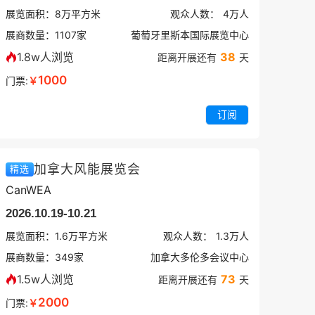
展览面积：
8
万平方米
观众人数：
4万
人
展商数量：
1107
家
葡萄牙里斯本国际展览中心
1.8w人浏览
38
距离开展还有
天
1000
门票:
￥
订阅
加拿大风能展览会
精选
CanWEA
2026.10.19-10.21
展览面积：
1.6
万平方米
观众人数：
1.3万
人
展商数量：
349
家
加拿大多伦多会议中心
1.5w人浏览
73
距离开展还有
天
2000
门票:
￥