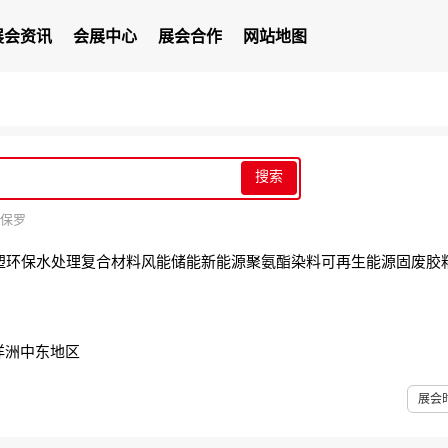
展会资讯
会展中心
展会合作
网站地图
搜索
保罗
塑
环保
水处理
复合材料
风能
储能
新能源
聚氨酯
染料
可再生能源
固废
胶
洋洲
中东地区
展会