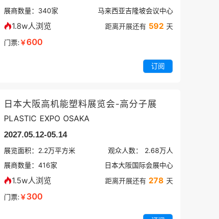
展商数量：
340
家
马来西亚吉隆坡会议中心
1.8w人浏览
592
距离开展还有
天
600
门票:
￥
订阅
日本大阪高机能塑料展览会-高分子展
PLASTIC EXPO OSAKA
2027.05.12-05.14
展览面积：
2.2
万平方米
观众人数：
2.68万
人
展商数量：
416
家
日本大阪国际会展中心
1.5w人浏览
278
距离开展还有
天
300
门票:
￥