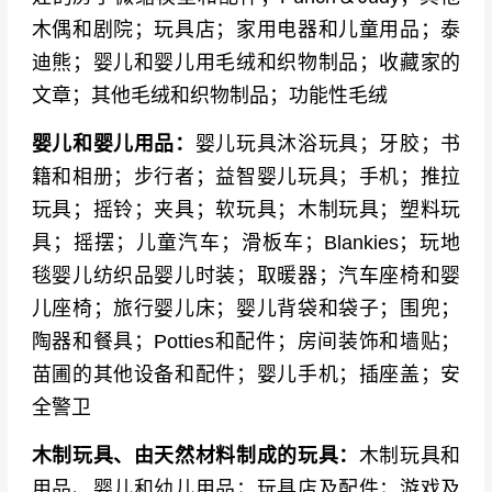
游戏及出版品牌
：Ars Edition、Ravensburger、
木偶和剧院；玩具店；家用电器和儿童用品；泰
Asmodee、Kosmos、Amigo、Piatnik、Zoch、D
迪熊；婴儿和婴儿用毛绒和织物制品；收藏家的
ays of Wonder、Fantasy Flight Games、CMON
文章；其他毛绒和织物制品；功能性毛绒
电子及智能玩具品牌
：Robosen、Silverlit、Wow
婴儿和婴儿用品：
婴儿玩具沐浴玩具；牙胶；书
Wee、Sphero、Anki、Makeblock、UBTECH、
籍和相册；步行者；益智婴儿玩具；手机；推拉
Wonder Workshop、LEGO Education
玩具；摇铃；夹具；软玩具；木制玩具；塑料玩
中国参展领军企业
：奥飞娱乐、星辉娱乐、实丰
具；摇摆；儿童汽车；滑板车；Blankies；玩地
文化、信宇科技、海阳玩具、世纪友谊、小白
毯婴儿纺织品婴儿时装；取暖器；汽车座椅和婴
龙、恐龙岛、万基玩具、海鹏达、华达玩具、雅
儿座椅；旅行婴儿床；婴儿背袋和袋子；围兜；
得玩具、亨迪玩具、骅威科技、群兴玩具、高乐
陶器和餐具；Potties和配件；房间装饰和墙贴；
股份、互动娱乐、彩珀科教、美致模型、双鹰玩
苗圃的其他设备和配件；婴儿手机；插座盖；安
具、森宝积木、启蒙积木、邦宝益智、可儿玩具
全警卫
户外及体育用品品牌
：Panini America、Spinnov
木制玩具、由天然材料制成的玩具：
木制玩具和
ation、WeRoll Tech、Ravensburger（户外系
用品、婴儿和幼儿用品；玩具店及配件；游戏及