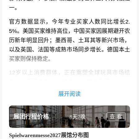
一。
官方数据显示，今年专业买家人数同比增长2.
5%。美国买家维持高位，中国买家因展期避开农
历新年明显回升；墨西哥、土耳其等新兴市场，
以及英国、法国等成熟市场同步增长。德国本土
买家则保持稳定。
12岁以上消费群体，正在重塑全球玩具市场结
构。本届展会在主入口设立“大童玩具区（Kidult
s）”，以可收藏类、桌游类、创意幻想类为核
展开阅读
心。其中，盲盒、潮玩毛绒、模型、积木成为买
家停留时间最长的区域。
展团行程价格
查 看
8天7晚
值得注意的是，中国潮玩在该区域高度“隐性渗透”
——不少产品并非中国企业直接参展，而是通过
Spielwarenmesse2027展馆分布图