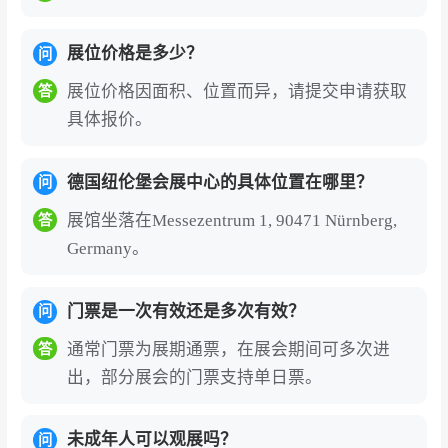
只是展示产品，更在凝聚方向：玩具正在走向全
展位价格是多少？
年龄、重体验、强情绪、可持续、可控智能的综
问
合形态。
展位价格因面积、位置而异，请提交申请获取
答
具体报价。
德国纽伦堡玩具展览会门票为电子门票，国内
外观众线上预登记办理需实名制绑定护照信
德国纽伦堡会展中心的具体位置在哪里？
问
息，门票购买后主办方需进行观众身份认证审
核，对不符合展会入场标准的客户会要求补充
展馆坐落在Messezentrum 1, 90471 Nürnberg,
答
Germany。
审核材料，审核通过后会出具邮件确认或QR
CODE，现场凭护照原件和确认函换领纸质进
馆证或直接扫码入场。
门票是一次有效还是多次有效？
问
德国纽伦堡玩具展览会的展商名录、参展商名
通常门票为展期通票，在展会期间可多次进
答
单部分如下:YIWU CO-WIN IMPORT AND E
出，部分展会的门票支持单日票。
XPORT CO., LTD.、Shenzhen Ankyl Toys
Co Ltd、Lovely Creations Corporation、NI
未成年人可以观展吗？
问