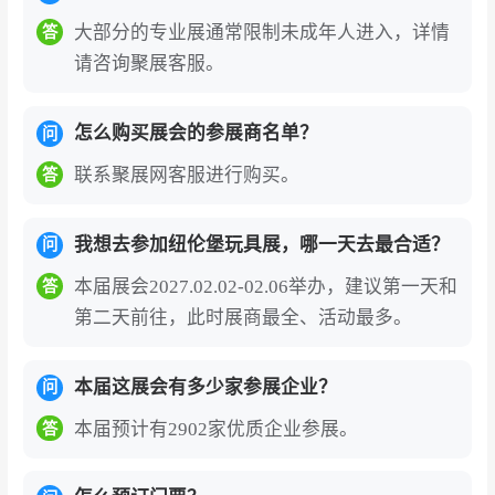
NGBO GIANT TIGER CO.,LTD.、SOLIDO
大部分的专业展通常限制未成年人进入，详情
答
等。2027年展会预计汇聚500余家参展企业，
请咨询聚展客服。
如需获取完整展商名录（含展位号、联系方
式），可通过展会官网或聚展网咨询获取。
怎么购买展会的参展商名单？
问
德国纽伦堡玩具展（Spielwarenmesse）的
联系聚展网客服进行购买。
答
参展价值
全球玩具行业历史最悠久、最具权威性的专业盛
我想去参加纽伦堡玩具展，哪一天去最合适？
问
会。
展会自1949年创办，每年一届在纽伦堡举
本届展会2027.02.02-02.06举办，建议第一天和
答
办，被公认为世界三大玩具展之首，是全球玩具
第二天前往，此时展商最全、活动最多。
产业当之无愧的“风向标”与“奥林匹克”。第74届展
会汇聚来自71个国家和地区的2,362家参展企业，
本届这展会有多少家参展企业？
问
吸引来自126个国家的约57,500名专业观众，其
本届预计有2902家优质企业参展。
答
中海外观众占比超50%，美国、中国等市场买家
增长显著。展会仅对专业贸易观众开放，对于企