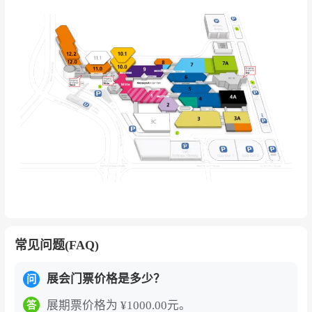
欧美代理商进入主流渠道。加拿大老牌玩企Maiso
n Battat、德国Iden集团，甚至乌克兰经销商KID
DISVIT，都在系统引入中国潮玩IP。
IP不再是“加分项”，而是核心结构。Schleich、Ty
等老牌企业，通过迪士尼、哈利·波特等授权，将
产品从单一玩具升级为故事化、收藏化体系，推
动成人消费与亲子共购。IP的作用，正在从“拉新”
转向“拉长生命周期”。
聚展多次组织了部分优质企业参展！德国纽伦堡
玩具展览会（Spielwarenmesse）
每年都吸引了
世界上主要玩具制造领域的厂商和客户参加。已
常见问题(FAQ)
经成为一个拓展销售渠道，发布最新产品和发掘
维护客户的集成平台。
展会门票价格是多少？
问
展期票价格为 ¥1000.00元。
答
德国纽伦堡玩具展览会（Spielwarenmesse）不