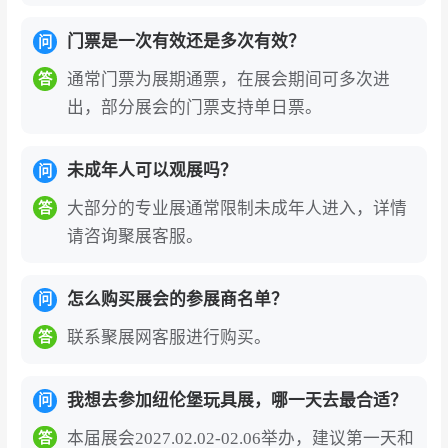
队现场选品采购。超过70%的观众为企业采购经
理或决策层，参展商可高效对接最具价值的核心
门票是一次有效还是多次有效？
问
渠道资源。澄海玩具协会组织超百家中国领军企
通常门票为展期通票，在展会期间可多次进
答
业参展，上万款创新产品集中亮相，达成多项国
出，部分展会的门票支持单日票。
际合作意向。
引领行业创新风向，ToyAward大奖权威赋
未成年人可以观展吗？
问
能。
展会不仅是新品首发的竞技场，更是行业趋
大部分的专业展通常限制未成年人进入，详情
答
势的策源地。ToyAward玩具奖作为行业最具影响
请咨询聚展客服。
力的奖项之一，每年在展会现场隆重揭晓，获奖
产品瞬间获得全球行业权威背书。展会聚焦人工
怎么购买展会的参展商名单？
问
智能、绿色可持续、大童市场等前沿主题，2026
联系聚展网客服进行购买。
答
年特别强调AI玩具与环保科技的应用发展。Toy B
usiness Forum、ToyPitch初创路演、特别展示区
我想去参加纽伦堡玩具展，哪一天去最合适？
问
等多元活动，为参展企业洞察市场风向、链接产
学研资源提供了高端智库平台。
本届展会2027.02.02-02.06举办，建议第一天和
答