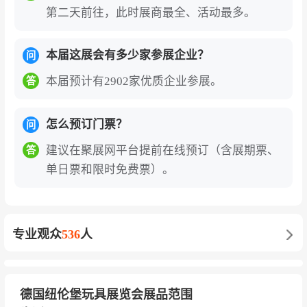
第二天前往，此时展商最全、活动最多。
“展+会+奖+秀”多元融合，构筑沉浸式产业生
态。
展会同期举办红色之夜（RedNight）行业社
本届这展会有多少家参展企业？
问
交派对、国际游戏发明者大会、汽车模型名人堂
本届预计有2902家优质企业参展。
答
入选仪式等丰富多彩的活动，将B2B贸易洽谈与
行业社群建设深度融合。这种独特的行业氛围让9
怎么预订门票？
问
6%的参展商会向同行推荐参与，使纽伦堡玩具展
不仅是产品展示的窗口，更是全球玩具人每年必
建议在聚展网平台提前在线预订（含展期票、
答
赴的“友谊聚会”。
单日票和限时免费票）。
知名展商
国际玩具巨头品牌
：美泰（Mattel）、孩之宝（H
专业观众
536
人
asbro）、乐高（LEGO）、MGA娱乐、Playmobi
l、Simba Dickie Group、Ravensburger、JAKKS
Pacific、Vtech、Spin Master、Zapf Creation、C
德国纽伦堡玩具展览会展品范围