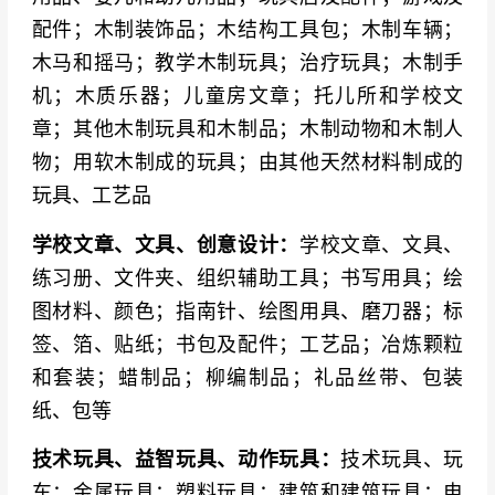
列）、Simba（户外系列）
配件；木制装饰品；木结构工具包；木制车辆；
木马和摇马；教学木制玩具；治疗玩具；木制手
文具及创意设计品牌
：Herma、Nordic Housewar
机；木质乐器；儿童房文章；托儿所和学校文
e Group、Online Schreibgeräte、Stabilo、Faber
章；其他木制玩具和木制品；木制动物和木制人
-Castell、Lyra、Maped、Pelikan
物；用软木制成的玩具；由其他天然材料制成的
玩具、工艺品
学校文章、文具、创意设计：
学校文章、文具、
练习册、文件夹、组织辅助工具；书写用具；绘
图材料、颜色；指南针、绘图用具、磨刀器；标
签、箔、贴纸；书包及配件；工艺品；冶炼颗粒
和套装；蜡制品；柳编制品；礼品丝带、包装
纸、包等
技术玩具、益智玩具、动作玩具：
技术玩具、玩
车；金属玩具；塑料玩具；建筑和建筑玩具；电