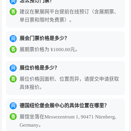
怎么预订门票？
业而言，参展是确立全球品牌地位、链接国际核
问
心买家、洞察行业未来趋势的战略门户。
建议在聚展网平台提前在线预订（含展期票、
答
单日票和限时免费票）。
全产业链十三大产品群全景覆盖，精准对接细分
市场。
展品范围全面覆盖木制玩具、毛绒玩具、
展会门票价格是多少？
问
模型轨道、电子玩具、户外运动用品、婴幼儿用
品、游戏书籍、派对饰品、文具创意等13大产品
展期票价格为 ¥1000.00元。
答
类别，并特设婴童用品、运动休闲、潮流收藏品
等趋势专区。从传统工艺到AI智能玩具，从儿童
展位价格是多少？
问
教育到“大童”收藏市场，展会完整呈现全球玩具全
展位价格因面积、位置而异，请提交申请获取
答
产业链的创新成果与消费新动向。
具体报价。
汇聚全球顶尖买家资源，国际化采购成效卓
德国纽伦堡会展中心的具体位置在哪里？
著。
展会每年吸引来自意大利、法国、荷兰、英
问
国、美国及中国的顶级采购决策者，沃尔玛、塔
展馆坐落在Messezentrum 1, 90471 Nürnberg,
答
吉特、美泰、孩之宝等全球零售巨头常年派驻团
Germany。