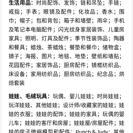
arrera、Schleich、Steiff、Brio、Fisher-Price、Li
生活用品：
时尚配饰、发饰；链和吊坠；手链；
ttle Tikes
戒指；手表；眼镜及配件；化妆品；香水；围
巾；帽子；包和背包；箱子和墙壁；雨伞；手机
木制及可持续玩具品牌
：Kapla、Hape、Plantoy
及笔记本电脑配件；闪光纹身家居装饰、儿童房
s、Goki、HABA、Selecta、Eichhorn、EverEart
家具；照明、灯具及配件；季节性装饰品；陶器
h、Bajo、Le Toy Van、Tegu、Grimm‘s、Meliss
和餐具；蜡烛、茶蜡烛；餐垫和餐巾；储物盒；
a & Doug、Janod
镜子；海报、图片；地毯、地垫；壁纸和墙贴；
婴童及婴幼儿品牌
：Done by Deer、Flow Amster
花园配件；家居饰品；厨房配件；镜框纺织品、
dam、Fehn、Chicco、Chicco、BabyBjörn、Feh
床设备；家用纺织品；厨房纺织品；纪念品；烘
n、NUK、MAM、Lansinoh、Philips Avent
焙套装
模型及收藏品牌
：Revell、Faller、Herpa、Märkli
娃娃、毛绒玩具：
玩偶、婴儿娃娃；时尚娃娃；
n、Fleischmann、Tamiya、Dragon Models、Co
玩洋娃娃、其他娃娃；设计师/收藏家的娃娃；娃
rgi、Hot Wheels、Matchbox、Siku、Bruder、W
娃的衣服；娃娃的配饰；娃娃的家具；玩偶的婴
elly、Maisto、Bburago
儿车；娃娃的客厅和房屋；娃娃屋/房屋配件；娃
娃的房子微缩模型和配件；Punch＆Judy；其他