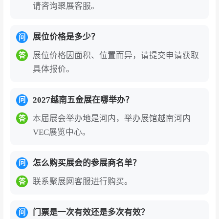
请咨询聚展客服。
h Khang、Wedo Tools、Vinh Thai、Cibon、Tec
hnomate、Zen Mark、Tecomaco、Truong Pha
t、Thanh Cong、Vinh Hoan、Hai Au、Binh Min
展位价格是多少？
问
h、Viet Tiep、An Phat
展位价格因面积、位置而异，请提交申请获取
答
具体报价。
国际展团代表
：中国展团、日本展团、印度展
团、中国台湾展团
2027越南五金展在哪举办？
问
本届展会举办地是河内，举办展馆越南河内
答
VEC展览中心。
怎么购买展会的参展商名单？
问
联系聚展网客服进行购买。
答
门票是一次有效还是多次有效？
问