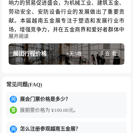
响力的贸易促进盛会，为机械工业、建筑五金、
劳动安全、安防设备行业的发展做出了重要贡
献。本届越南五金展专注于塑造和发展行业市
场，增强竞争力，并在五金商界和爱好者群体中
展开阅读
传播DIY趋势。
越南河内五金工具展览会（Hardware Tools Vietn
展团行程价格
查 看
6天5晚
am）
展示了1000多种产品和知名品牌，如Swisst
ec、Onishi、Hasekawa、CML、King Blue、Sn
ap-on、Gateway、Deli Tools、Naniwa等。重点
常见问题(FAQ)
展出手动工具、电动工具、紧固件、建筑五金、
配套产业5大品类。这些产品类别广泛应用于各个
展会门票价格是多少？
问
行业，包括工程、制造、维修、组装和建筑等。
展期票价格为 ¥100.00元。
答
在今年的越南五金展上，来自全球机械市场上具
有一流竞争力的国家和地区的4个国际展团亮相，
怎么注册参观越南五金展？
问