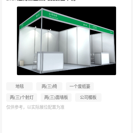
地毯
两(三)椅
一个废纸篓
两(三)个射灯
两(三)面墙板
公司楣板
仅供参考，以实际展位配置为准