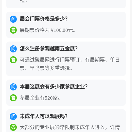
程。
知名展商
展会门票价格是多少？
问
国际品牌
：Swisstec、Onishi、Hasekawa、CM
展期票价格为 ¥100.00元。
L、King Blue、Snap-on、Gateway、Deli Tool
答
s、Naniwa、Wera、CSPS、Makita、Tolsen、M
ike、Pata、Speedy、Wedo、Nikawa、Ronix、
怎么注册参观越南五金展？
问
Wiha、Stanley、Bosch、Tajima、SK Hand Too
可通过聚展网进行门票预订，有展期票、单日
答
l、Bahco、Knipex
票、早鸟票等多重选择。
中国品牌
：得力工具、东成、巨星、杭州巨星、
本届这展会有多少家参展企业？
问
中强电动、威达、金飞达、恒友、捷科、鹰牌、
宏宝、三鸥
参展企业有520家。
答
越南本土品牌
：Dinh Luc、Patta、Markwell、Blu
未成年人可以观展吗？
问
eshark、Mr. Monkey、United Jumbo、Viet-Scre
w、Phu Thai、Disen Tools、Minglei Tools、Min
大部分的专业展通常限制未成年人进入，详情
答