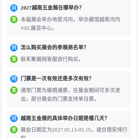
息，门票购买后主办方需进行观众身份认证审
2027越南五金展在哪举办？
问
核，对不符合展会入场标准的客户会要求补充
本届展会举办地是河内，举办展馆越南河内
答
审核材料，审核通过后会出具邮件确认或QR
VEC展览中心。
CODE，现场凭护照原件和确认函换领纸质进
馆证或直接扫码入场。
怎么购买展会的参展商名单？
问
越南河内五金工具展览会的展商名录、参展商
联系聚展网客服进行购买。
答
名单部分如下:常州晟鑫工具有限公司、安徽兴
腾物流设备有限公司、NINGBO BESTAR PAI
门票是一次有效还是多次有效？
问
NTECH CO.,LTD、ZHEJIANG ZHONGJIN
通常门票为展期通票，在展会期间可多次进
答
GARDEN TOOLS CO.,LTD、TAIZHOU ZHO
出，部分展会的门票支持单日票。
NGCHENG MACHINERY TECHNOLOGY C
O., LTD.等。2027年展会预计汇聚500余家参
越南五金展的具体举办日期是哪几天？
问
展企业，如需获取完整展商名录（含展位号、
联系方式），可通过展会官网或聚展网咨询获
展会日期定为2027.05.13-05.15，请合理安排行
答
取。