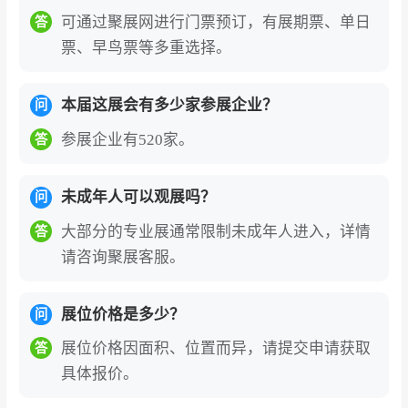
特别是中国、日本、印度和中国台湾，凸显了越
可通过聚展网进行门票预订，有展期票、单日
答
南市场在吸引投资方面的能力，促进协作，构建
票、早鸟票等多重选择。
全球机械产品供应链。
此外，VSIF展馆内的“胡志明市品牌区”和特色产
本届这展会有多少家参展企业？
问
品区成为焦点，介绍越南制造的机械和辅助工业
参展企业有520家。
答
产品，主要目标是创造一个充满活力的环境，提
高品牌知名度，促进出口，拉动消费。
未成年人可以观展吗？
问
越南河内五金工具展览会（Hardware Tools Vietn
大部分的专业展通常限制未成年人进入，详情
答
am）
也将极大的吸引来自全世界各地的参展商和
请咨询聚展客服。
观众、专业的平台、优质的展会组织为该展带来
的勃勃生机。该展是中国五金相关企业不可或缺
展位价格是多少？
问
的商业桥头堡。
展位价格因面积、位置而异，请提交申请获取
答
具体报价。
越南河内五金工具展览会门票为电子门票，国
内外观众线上预登记办理需实名制绑定护照信