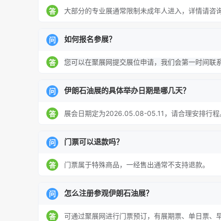
大部分的专业展通常限制未成年人进入，详情请咨
答
如何报名参展？
问
您可以在聚展网提交展位申请，我们会第一时间联
答
伊朗石油展的具体举办日期是哪几天？
问
展会日期定为2026.05.08-05.11，请合理安排行
答
门票可以退款吗？
问
门票属于特殊商品，一经售出通常不支持退款。
答
怎么注册参观伊朗石油展？
问
可通过聚展网进行门票预订，有展期票、单日票、
答