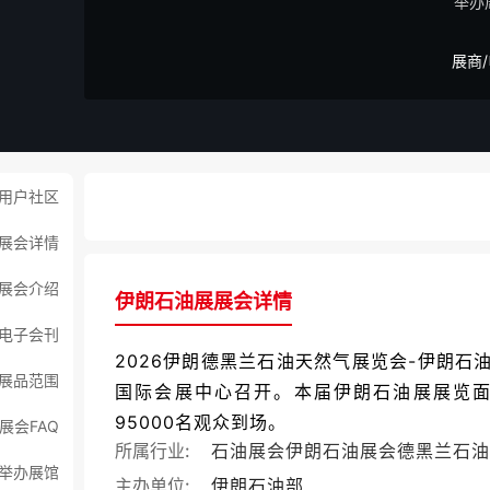
举办
展商
用户社区
展会详情
展会介绍
伊朗石油展展会详情
电子会刊
2026伊朗德黑兰石油天然气展览会-伊朗石油展（Ir
展品范围
国际会展中心召开。本届伊朗石油展展览面积
95000名观众到场。
展会FAQ
所属行业:
石油展会
伊朗石油展会
德黑兰石油
举办展馆
主办单位:
伊朗石油部