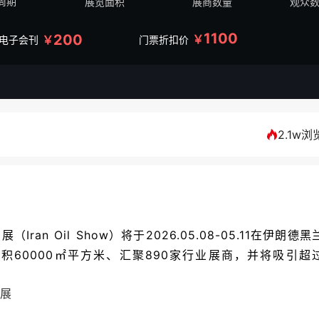
周期
展览面积
展商数量
观众
1100
200
￥
￥
/电子会刊
门票折扣价
2.1w浏
an Oil Show）将于2026.05.08-05.11在伊朗德黑
60000㎡平方米、汇聚890家行业展商，并将吸引超
展