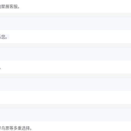
询聚展客服。
系您。
程。
早鸟票等多重选择。