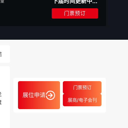
下届时间更新中...
数量
门票预订
览
门票预订
兰
展位申请
展商/电子会刊
过