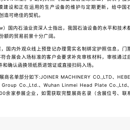
模建设和正在运用的生产设备的维护与定期更新，给中国
创造可绝佳的契机。
 Show）国内石油业资深人士指出，我国石油设备的水平和技术
份额的贸易前景十分广阔。
票，国内外观众线上预登记办理需实名制绑定护照信息，门
不符合展会入场标准的客户会要求补充审核材料，审核通过
原件和确认函换领纸质进馆证或直接扫码入场。
分如下:JOINER MACHINERY CO.,LTD、HEBE
 Group Co.,Ltd.、Wuhan Linmei Head Plate Co.,Ltd
计汇聚500余家参展企业，如需获取完整展商名录（含展位号、联