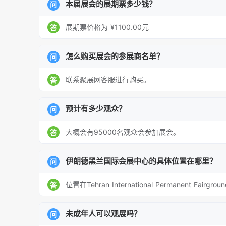
本届展会的展期票多少钱？
问
展期票价格为 ¥1100.00元
答
怎么购买展会的参展商名单？
问
联系聚展网客服进行购买。
答
预计有多少观众？
问
大概会有95000名观众会参加展会。
答
伊朗德黑兰国际会展中心的具体位置在哪里？
问
位置在Tehran International Permanent Fairground
答
未成年人可以观展吗？
问