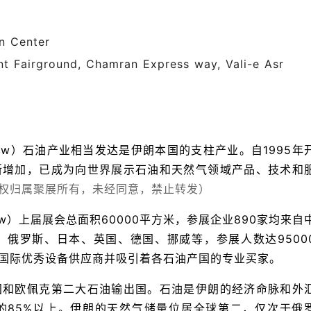
on Center
nt Fairground, Chamran Express way, Vali-e Asr
Show）石油产业相当发达是伊朗本国的支柱产业。自1995年
断增加，已成为向世界展示石油和天然气领域产品、技术和
权归属聚展所有，未经同意，禁止转发）
ow）
上届展会总面积60000平方米，参展企业890家均来自
俄罗斯、日本、英国、德国、挪威等，参展人数达9500
国际优秀设备供应商并吸引着各石油产国的专业买家。
国和欧佩克第二大石油输出国。石油是伊朗的经济命脉和外
的85%以上。伊朗的天然气储量位居全球第二，仅次于俄