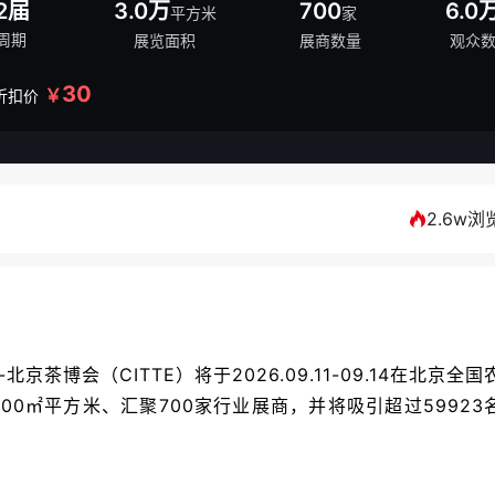
2届
3.0万
700
6.0
平方米
家
周期
展览面积
展商数量
观众
30
￥
折扣价
2.6w浏
茶博会（CITTE）将于2026.09.11-09.14在北京全国
00㎡平方米、汇聚700家行业展商，并将吸引超过59923