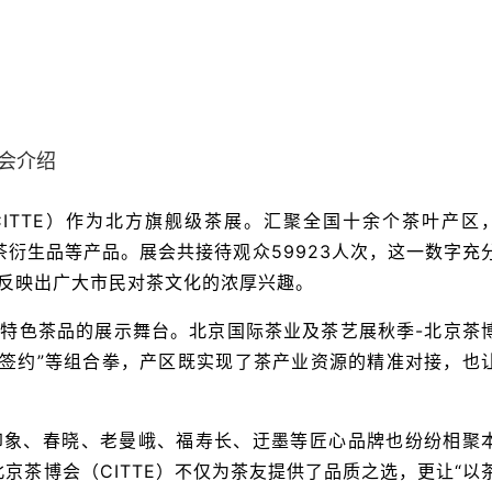
会介绍
ITTE）作为北方旗舰级茶展。汇聚全国十余个茶叶产区
茶衍生品等产品。展会共接待观众59923人次，这一数字充
反映出广大市民对茶文化的浓厚兴趣。
特色茶品的展示舞台。北京国际茶业及茶艺展秋季-北京茶
产销签约”等组合拳，产区既实现了茶产业资源的精准对接，也
印象、春晓、老曼峨、福寿长、迂墨等匠心品牌也纷纷相聚
京茶博会（CITTE）不仅为茶友提供了品质之选，更让“以