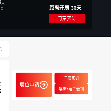
万
人
距离开展
36
天
数量
门票预订
览
门票预订
农
展位申请
展商/电子会刊
名