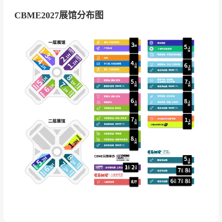
地批发、采购团；国内各省市有意进军孕婴童行
CBME2027展馆分布图
业的投资商；港澳台及海外代理商、采购商、品
牌商。
上海玩具及教育展览会门票为电子门票，中国
国内观众线上预登记办理需实名制绑定身份证
信息，国外观众办理需实名制绑定护照信息，
港澳台观众门票登记需实名制绑定港澳台通行
证，现场刷身份证验证入场或出示电子门票二
维码刷码入场。
上海玩具及教育展览会的展商名录、参展商名
单部分如下:汕头市青峰玩具有限公司、浙江乐
优贝汽车用品有限公司、宁波安孚日用品制造
有限公司、浙江码尚科技股份有限公司、山东
传奇贝贝儿童用品有限公司等。2027年展会预
计汇聚500余家参展企业，如需获取完整展商