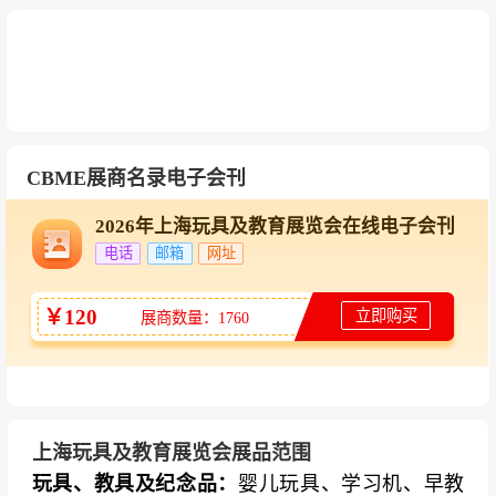
科技、DFRobot
早教与幼教用品：
火火兔、优彼、小天才、读书
郎、快易典、小霸王、伟易达、贝恩施、可来
赛、特宝儿、汇乐、澳贝、谷雨、费雪、伟易
达、Hape、Classic、PlanToys、B.Toys
CBME展商名录电子会刊
毛绒与娃娃品牌：
乐吉儿、可儿娃娃、莉娜、芭
2026年上海玩具及教育展览会在线电子会刊
电话
邮箱
网址
比、迪士尼、Hello Kitty、LINE FRIENDS、泡泡
玛特、52TOYS、若态、若来、艾丽儿、安徒
￥120
立即购买
展商数量：1760
生、美仕达
母婴综合品牌：
Babycare、世喜、贝亲、小白
熊、十月结晶、子初、可心柔、全棉时代、好孩
子、英氏、巴拉巴拉、安踏儿童、361°儿童、斯
上海玩具及教育展览会展品范围
凯奇儿童、江博士、卡特兔、泰兰尼斯、基诺浦
玩具、教具及纪念品：
婴儿玩具、学习机、早教