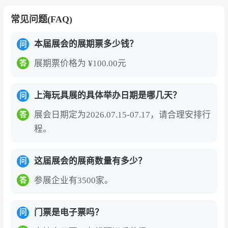
名录（含展位号、联系方式），可通过展会官
常见问题(FAQ)
网或聚展网咨询获取。
上海玩具展CBME的参展价值
本届展会的展期票多少钱？
问
上海玩具及教育展（CBME）是全球孕婴童行业
展期票价格为 ¥100.00元
答
规模最大、影响力最广的专业盛会之一，自2001
年创办以来已成功举办二十五届，被业界公认为
上海玩具展的具体举办日期是哪几天？
问
中国孕婴童产业的风向标和全球品牌进入亚洲市
展会日期定为2026.07.15-07.17，请合理安排行
答
场的战略门户。
展会由英富曼集团（Informa Mar
程。
kets）主办，每年一届在上海国家会展中心举
办，依托上海作为国际消费中心城市的区位优
这届展会的展商数量有多少？
问
势，已成为链接全球玩具及教育产业链资源、展
参展企业有3500家。
答
示前沿创新成果、引领行业发展趋势的核心平
台。
门票是电子票吗？
问
参展的核心价值在于其全产业链覆盖的平台属性