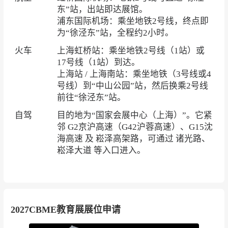
东”站，出站即达展馆。
浦东国际机场：乘坐地铁2号线，终点即
为“徐泾东”站，全程约2小时。
火车
上海虹桥站：乘坐地铁2号线（1站）或
17号线（1站）到达。
上海站 / 上海南站：乘坐地铁（3号线或4
号线）到“中山公园”站，然后换乘2号线
前往“徐泾东”站。
自驾
目的地为“国家会展中心（上海）”。它紧
邻 G2京沪高速（G42沪蓉高速）、G15沈
海高速 及 崧泽高架路，可通过 诸光路、
崧泽大道 等入口进入。
2027CBME教育展展位申请