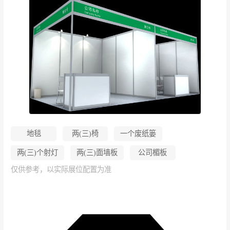
地毯
两(三)椅
一个废纸篓
两(三)个射灯
两(三)面墙板
公司楣板
仅供参考，以实际展位配置为准