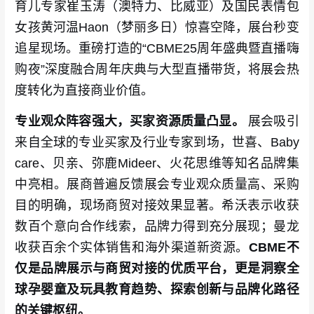
育儿专家崔玉涛（澳特力、比威亚）及国民表情包
女孩黄河温Haon（梦丽多日）惊喜空降，展台秒变
追星现场。重磅打造的“CBME25周年盛典暨直播嗨
购夜”深度融合周年庆典与大型直播带货，将展会热
度转化为直接商业价值。
专业观众阵容强大，买家资源质量凸显。
展会吸引
来自全球的专业买家及行业专家到场，世喜、Baby
care、贝亲、弥鹿Mideer、火花思维等知名品牌集
中亮相。展商普遍反馈展会专业观众质量高、采购
目的明确，现场商贸对接效果显著。希沃表示收获
数百个意向合作线索，品牌力得到充分展现；曼龙
收获百余个实体销售和海外渠道新资源。
CBME不
仅是品牌展示与商贸对接的优质平台，更是洞察全
球孕婴童及玩具教育趋势、探索创新与品牌化路径
的关键枢纽。