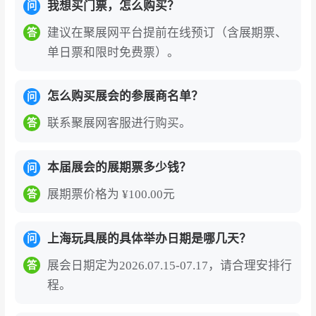
笔、教育机器人等全品类。2025年展会吸引来自
我想买门票，怎么购买？
问
全球30个国家及地区的4，500多个品牌参展，展
建议在聚展网平台提前在线预订（含展期票、
答
出规模创历史新高。
单日票和限时免费票）。
展会紧跟“STEAM教育、益智玩具、科学育儿”三
怎么购买展会的参展商名单？
问
大行业趋势，构筑产学研用深度融合的技术高
地。
展会特设“新势力主题馆”，集中展示全球新
联系聚展网客服进行购买。
答
品首发，通过“新星计划”选拔160家新锐品牌，联
动尼尔森、天猫国际、小红书等平台共同扶持。
本届展会的展期票多少钱？
问
展期举办200余场高规格会议，覆盖新品发布、跨
展期票价格为 ¥100.00元
答
境出海、流量增长、产康育托、营养创新等热点
议题。2025年展会还创新推出“品类午餐局”，将
上海玩具展的具体举办日期是哪几天？
问
商务交流融入轻松就餐场景，实现资源高效链接
展会日期定为2026.07.15-07.17，请合理安排行
答
与价值转化。
程。
展会构建“流量+展会”超级流量场，线上线下联动