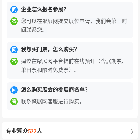
雪、乐高、孩之宝、美泰、万代、多美、银辉、
企业怎么报名参展？
问
伟易达、澳贝、汇乐、可来赛、特宝儿、贝恩
您可以在聚展网提交展位申请，我们会第一时
答
施、火火兔、优贝、好孩子、奥迪双钻、灵动创
间联系您。
想、布鲁可、启蒙、森宝、古迪、开智、星辉、
双鹰、高乐
我想买门票，怎么购买？
问
教育品牌：
火花思维、希沃、斑马AI课、洪恩教
建议在聚展网平台提前在线预订（含展期票、
答
育、小彼恩、毛毛虫、牛听听、有道乐读、学而
单日票和限时免费票）。
思、新东方、凯叔讲故事、叽里呱啦、流利说、
伴鱼、豌豆思维、编程猫、核桃编程、童程童
怎么购买展会的参展商名单？
问
美、小码王
联系聚展网客服进行购买。
答
益智与STEAM玩具：
布鲁可积木、启蒙积木、森
宝积木、古迪积木、开智积木、乐博士、智高、
蓝宙、Makeblock、童心制物、优必选、能力风
专业观众
522
人
暴、大疆教育、鲸鱼机器人、乐聚机器人、越疆