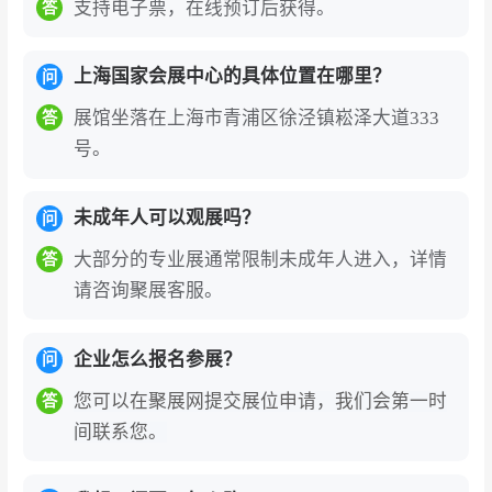
支持电子票，在线预订后获得。
答
与精准链接全球买家的渠道优势。
展会涵盖玩
具、教育产品、母婴用品、童装童鞋、推车汽
上海国家会展中心的具体位置在哪里？
问
座、孕婴童食品及供应链等全产业链板块。2026
展馆坐落在上海市青浦区徐泾镇崧泽大道333
答
年展会预计规模达30万平方米，汇聚3200家展
号。
商、4500余个品牌，吸引超10万名专业观众到
场。专业观众覆盖代理商、零售商、母婴连锁
未成年人可以观展吗？
问
店、电商平台、KOL/KOC、海外采购商等近40类
全渠道买家，为参展企业提供了直面全球核心采
大部分的专业展通常限制未成年人进入，详情
答
购决策者的战略窗口。
请咨询聚展客服。
展会构筑了链接全球市场的国际化平台，汇聚行
企业怎么报名参展？
问
业头部品牌与创新力量。
世喜、Babycare、贝
亲、PHILIPS AVENT、弥鹿Mideer、火花思维等
您可以在聚展网提交展位申请，我们会第一时
答
间联系您。
众多国内外知名品牌连年参展，涵盖STEAM玩
具、积木、拼图、早教机、学习机、绘本、点读