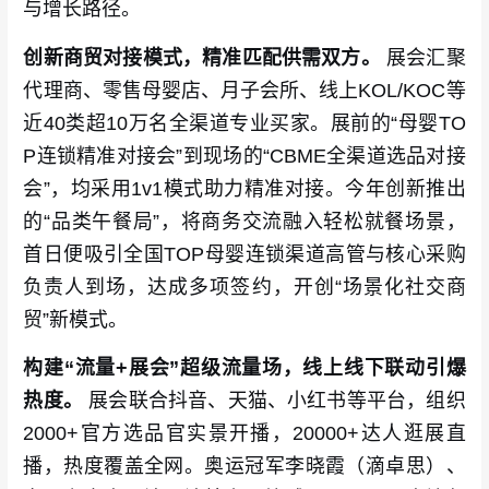
与增长路径。
创新商贸对接模式，精准匹配供需双方。
展会汇聚
代理商、零售母婴店、月子会所、线上KOL/KOC等
近40类超10万名全渠道专业买家。展前的“母婴TO
P连锁精准对接会”到现场的“CBME全渠道选品对接
会”，均采用1v1模式助力精准对接。今年创新推出
的“品类午餐局”，将商务交流融入轻松就餐场景，
首日便吸引全国TOP母婴连锁渠道高管与核心采购
负责人到场，达成多项签约，开创“场景化社交商
贸”新模式。
构建“流量+展会”超级流量场，线上线下联动引爆
热度。
展会联合抖音、天猫、小红书等平台，组织
2000+官方选品官实景开播，20000+达人逛展直
播，热度覆盖全网。奥运冠军李晓霞（滴卓思）、