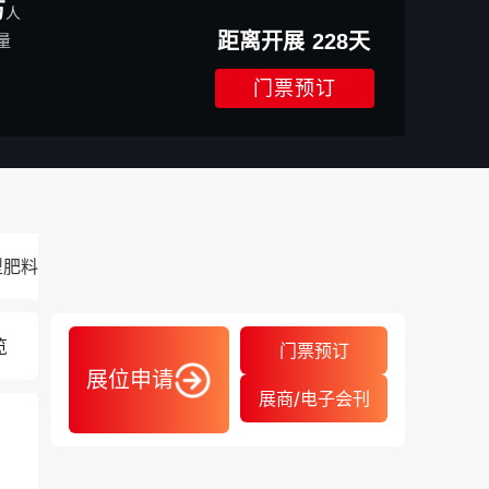
万
人
距离开展
228
天
量
门票预订
型肥料展览会
2027.03.24-03.26
览
门票预订
展位申请
展商/电子会刊