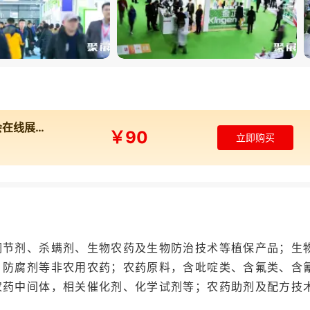
国家和地区的50,000多名行业人士，巴西、阿根廷、越南、
海外展区集中展示海外领先的产品、技术与服务理念，为参
展会同期举办的CAC会议周汇聚全球专家智慧，通过植保、
位专家报告，围绕行业政策、科技创新、产品应用、市场开发
产业政策、市场趋势、生物农药及生物防治新技术、登记管
2026年中国（上海）国际植保展览会在线展商名录
￥90
热点，助力农药及上下游产业国际化可持续发展。
立即购买
价值链。
本届展会以“农化的世界，世界的农化”之宏阔视野
科技四大分题展，倾力打造“全球种植业投入品全产业链生
产装备到精准植保器械，从现代种业到智慧农业，为参展企
调节剂、杀螨剂、生物农药及生物防治技术等植保产品；生
、防腐剂等非农用农药；农药原料，含吡啶类、含氟类、含
农药中间体，相关催化剂、化学试剂等；农药助剂及配方技
原作物科学、利民股份、润丰股份、扬农化工、新安化工、