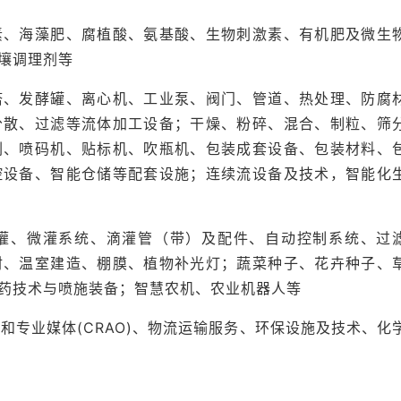
、江苏辉丰、江苏快达、安徽华星、山东华阳、青岛瀚生、
河北冠龙、江苏蓝丰、江西正邦、湖南海利、湖北沙隆达、
素、海藻肥、腐植酸、氨基酸、生物刺激素、有机肥及微生
江苏建农
壤调理剂等
武大绿洲、福建凯立生物、江西新龙生物、成都绿金生物、
塔、发酵罐、离心机、工业泵、阀门、管道、热处理、防腐
山东京蓬生物、浙江钱江生物化学
分散、过滤等流体加工设备；干燥、粉碎、混合、制粒、筛
刷、喷码机、贴标机、吹瓶机、包装成套设备、包装材料、
、尚威包装、江苏杰瑞包装、江苏雄顺包装、江苏非凡包装
控设备、智能仓储等配套设施；连续流设备及技术，智能化
上海儒特、江苏赛德力制药、江阴昌盛、博瑞凯干燥、常州
海鑫设备、浙江华鼎机械、市下控股、台州朗信、台州信溢
灌、微灌系统、滴灌管（带）及配件、自动控制系统、过
、法国戴商高士、以色列化工集团、美国爱利思达、德国巴
材、温室建造、棚膜、植物补光灯；蔬菜种子、花卉种子、
度UPL、日本住友化学
药技术与喷施装备；智慧农机、农业机器人等
和专业媒体(CRAO)、物流运输服务、环保设施及技术、化