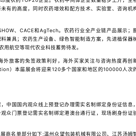
%的印度农药TOP20企业。农药中间体企业数量稳步上升，生
所未有的高度，同时农药增效和配方技术、实验室、咨询机
n、FSHOW、CACE和AgTech。农药行业全产业链产品展示；
肥料兼具；农药生产设备、绿色智能制造方案，先进植保器
农用航空等现代农业科技蓄势待发。
海外旅客的免签政策利好，海外买家关注与咨询热度再创
tion）本届展会将迎来120多个国家和地区的100000人次
票，中国国内观众线上预登记办理需实名制绑定身份证信息
台观众门票登记需实名制绑定港澳台通行证，现场刷身份证
展商名单部分如下:温州众望包装机械有限公司、江苏汤姆