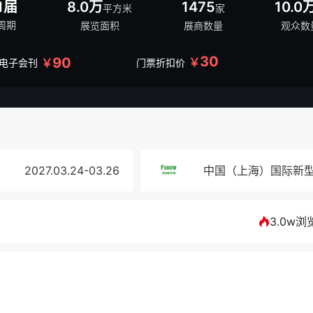
1届
8.0万
1475
10.0
平方米
家
周期
展览面积
展商数量
观众数
30
90
￥
￥
/电子会刊
门票折扣价
2027.03.24-03.26
中国（上海）国际新
3.0w浏