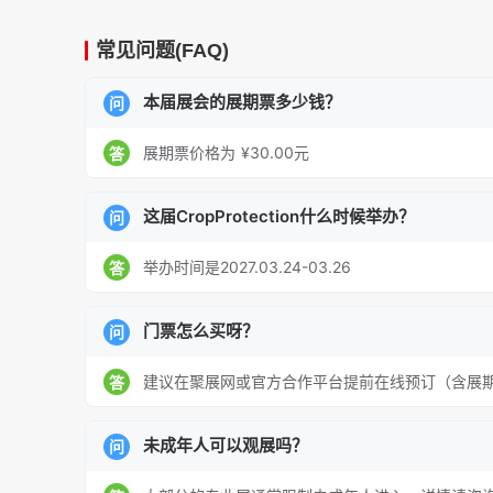
常见问题(FAQ)
本届展会的展期票多少钱？
问
展期票价格为 ¥30.00元
答
这届CropProtection什么时候举办？
问
举办时间是2027.03.24-03.26
答
门票怎么买呀？
问
建议在聚展网或官方合作平台提前在线预订（含展
答
未成年人可以观展吗？
问