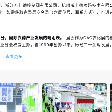
司、浙江万佳德控制阀有限公司、杭州威士德喷码技术有限
企业，如需获取完整展商名录（含展位号、联系方式），可通
部分，国际农药产业发展的晴雨表。
展会作为CAC农化展的
业分会权威主办，自1999年创办以来，历经二十余载发展
台。植保展聚焦农药产业全链条，是农药企业走向世界、链
查看更多
。
植保展全面展示从农药原药、制剂、中间体到生物农药及
、行业咨询及物流服务的全产业链关键环节。特别设置的“
成果转化展示区”，旨在推动农用生物制品的产业化与国际化
为CAC系列展的核心部分，展会与肥料展、农化装备展、
投入品全产业链生态圈”。2026年展会汇聚来自全球37个