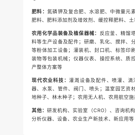
太阳集团、山东滨农、浙江新农、河北威远
博农化、广东中迅、江苏剑牌、江苏七洲、
肥料：
氮磷钾及复合肥、水溶肥、中微量元
江永农、江苏好收成、山东侨昌、江苏托球、
肥料、肥料添加剂及增效剂、缓控释肥料、土
生物农药及助剂品牌
：武汉科诺生物、武汉
农用化学品装备及植保器械：
反应釜、精馏
北制药集团、江苏丰源生物、江西天人生态、
料等生产设备及配件；研磨、乳化、搅拌、
等粉体加工设备；灌装机、封口机、标签印
装备及器械品牌
：金旺智能、汤姆智能装备
装物等包装机械；仪器仪表、操控系统、质
上海法孚莱、上海易勒机电、华大离心机、
产整体方案等
基干燥、常州三全干燥、江苏海江干燥、江苏
现代农业科技：
灌溉设备及配件、喷灌、滴
国际品牌
：澳大利亚纽发姆、比利时索尔维
器、水泵、管件、阀门、喷头；温室园艺资
夫、德国拜耳、美国科迪华、瑞士先正达、印
地种子、林木种子；农用无人机、农用航空施
其他：
研发机构、实验室（CRO）、咨询机构
分析仪器、设备、农业生产新技术、新应用等