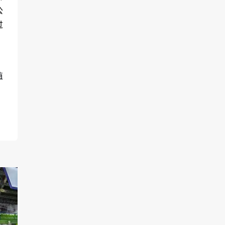
公
过
植
，
接
生
生
，
农
国