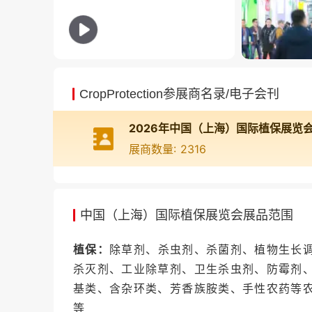
家的2,320家参展企业，预计迎来130多个
国、印度、泰国等多国企业代表组团参观。
企业对接国际资源提供了高效平台。
CAC会议周权威赋能，引领行业创新风向。
CropProtection参展商名录/电子会刊
料、农业科技三大论坛，14场会议，100多
议题深度研讨。植保论坛深入解读全球农药
法规变化、市场拓展经验、农药纳米化发展等
展商数量: 2316
四展联动构筑全景生态，覆盖农业现代化全
设置植保、肥料、农化装备及植保器械、农业
圈”。从农药原药到生物防治技术，从智能生
中国（上海）国际植保展览会展品范围
提供了与产业链上下游深度对接的宝贵平台。
植保：
除草剂、杀虫剂、杀菌剂、植物生长
知名展商
杀灭剂、工业除草剂、卫生杀虫剂、防霉剂
基类、含杂环类、芳香族胺类、手性农药等
农药及中间体品牌
：利尔化学、海利尔、清
等