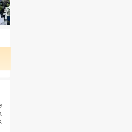
韩
展
肥
等
理
，
态
业
物
氰
术
红