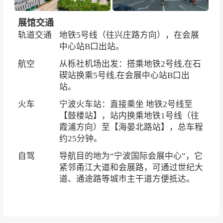
展馆交通
轨道交通
地铁
5号线（往兴庄路方向），在会展
中心站B口出站。
航空
从栎社机场出发：搭乘地铁2号线,在石
碶站换乘5号线,在会展中心站B口出
站。
火车
宁波火车站：直接乘坐 地铁2号线至
【鼓楼站】，站内换乘地铁1号线（往
霞浦方向）至【海晏北路站】，总车程
约25分钟。
自驾
导航目的地为“宁波国际会展中心”，它
紧邻甬江大道和会展路，可通过世纪大
道、通途路等城市主干道方便抵达。