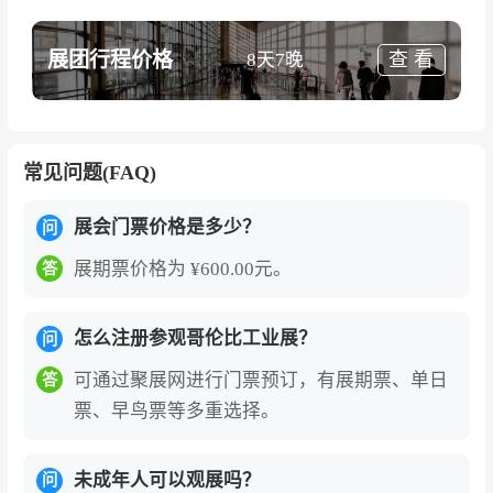
展团行程价格
查 看
8天7晚
常见问题(FAQ)
展会门票价格是多少？
问
展期票价格为 ¥600.00元。
答
怎么注册参观哥伦比工业展？
问
可通过聚展网进行门票预订，有展期票、单日
答
票、早鸟票等多重选择。
未成年人可以观展吗？
问