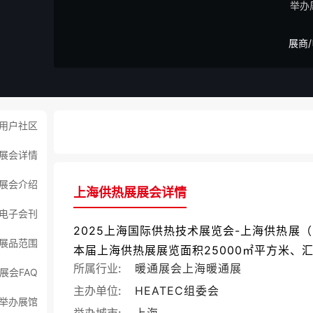
举办
展商
用户社区
展会详情
展会介绍
上海供热展展会详情
电子会刊
2025上海国际供热技术展览会-上海供热展（HE
展品范围
本届上海供热展展览面积25000㎡平方米、汇
所属行业:
暖通展会
上海暖通展
展会FAQ
主办单位:
HEATEC组委会
举办展馆