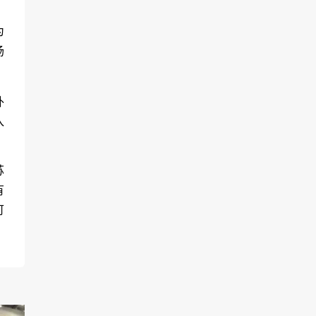
为
场
外
入
苏
有
可