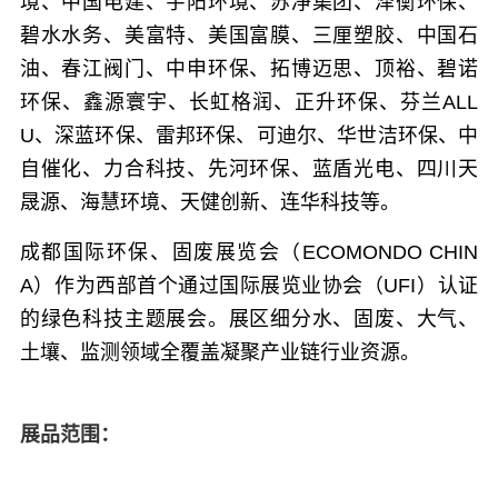
境、中国电建、宇阳环境、苏净集团、泽衡环保、
碧水水务、美富特、美国富膜、三厘塑胶、中国石
油、春江阀门、中申环保、拓博迈思、顶裕、碧诺
环保、鑫源寰宇、长虹格润、正升环保、芬兰ALL
U、深蓝环保、雷邦环保、可迪尔、华世洁环保、中
自催化、力合科技、先河环保、蓝盾光电、四川天
晟源、海慧环境、天健创新、连华科技等。
成都国际环保、固废展览会（ECOMONDO CHIN
A）作为西部首个通过国际展览业协会（UFI）认证
的绿色科技主题展会。
展区细分水、固废、大气、
土壤、
监测领域全覆盖凝聚产业链行业资源。
展品范围：