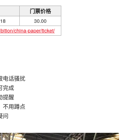
门票价格
-18
30.00
bition/china-paper/ticket/
被电话骚扰
可完成
动提醒
，不用蹲点
疑问