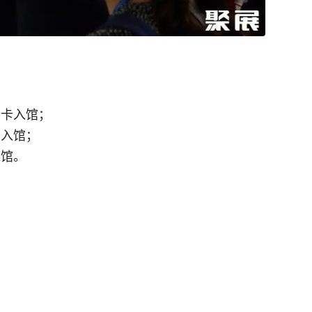
刷卡入馆；
码入馆；
入馆。