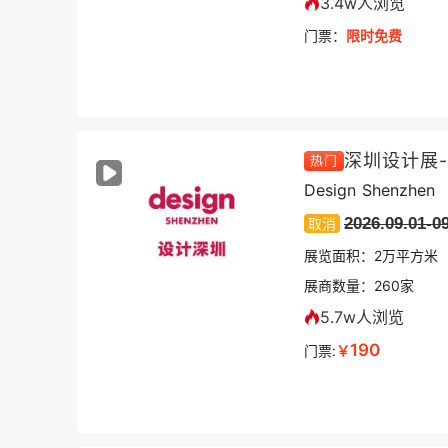
3.4w人浏览
门票：
限时免费
深圳设计展
热门
Design Shenzhen
2026.09.01-0
取消
展览面积：
2
万平方米
展商数量：
260
家
5.7w人浏览
190
门票:
￥