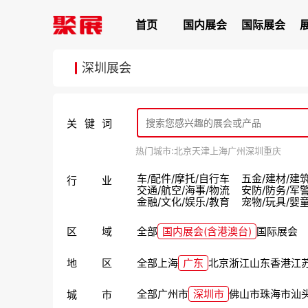
首页
国内展会
国际展会
深圳展会
关键词
热门城市:
北京
天津
上海
广州
深圳
重庆
车/配件/摩托/自行车
五金/建材/建
行业
交通/航空/海事/物流
安防/防务/军
金融/文化/娱乐/教育
宠物/玩具/婴
区域
全部
国内展会(含港澳台)
国际展会
地区
全部
上海
广东
北京
浙江
山东
香港
江
全部
广州市
深圳市
佛山市
珠海市
汕
城市