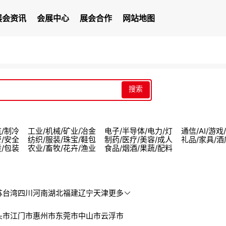
展会资讯
会展中心
展会合作
网站地图
搜索
筑/制冷
工业/机械/矿业/冶金
电子/半导体/电力/灯
通信/AI/游
警/安全
纺织/服装/珠宝/鞋包
制药/医疗/美容/成人
礼品/家具/酒
童/包装
农业/畜牧/花卉/渔业
食品/烟酒/果蔬/配料
苏
台湾
四川
河南
湖北
福建
辽宁
天津
更多
头市
江门市
惠州市
东莞市
中山市
云浮市