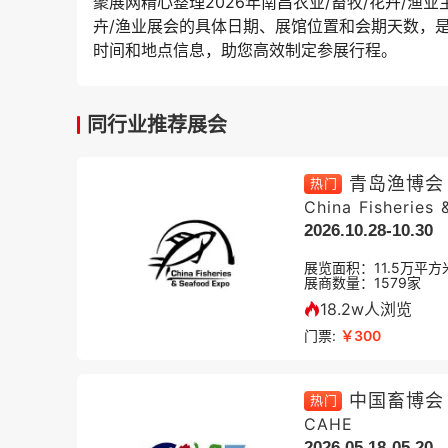
聚展网精心整理2026年南昌农业/畜牧/花卉/
卉/渔业展会的具体日期、展馆位置和会期天数，
时间和地点信息，助您高效制定参展行程。
同行业推荐展会
青岛渔博会
热门
China Fisheries
2026.10.28-10.30
展览面积：
11.5
万平方
展商数量：
1579
家
18.2w人浏览
门票:
￥300
中国畜博会
热门
CAHE
2026.05.18-05.20