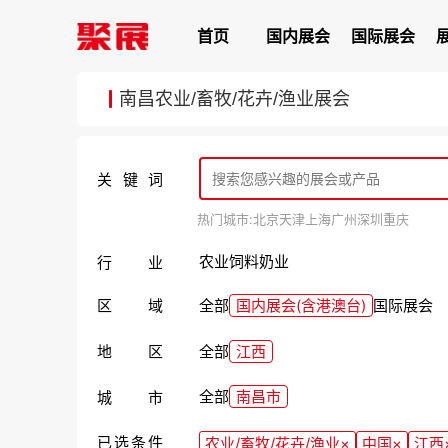
首页
国内展会
国际展会
南昌农业/畜牧/花卉/渔业展会
关键词
热门城市:
北京
天津
上海
广州
深圳
重庆
农业
饲料
奶业
行业
区域
全部
国内展会(含港澳台)
国际展会
地区
全部
江西
全部
南昌市
城市
已选条件
农业/畜牧/花卉/渔业
×
中国
×
江西