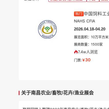
中国饲料工
热门
NAHS CFIA
2026.04.18-04.20
展览面积：
10
万平方米
展商数量：
1500
家
7.4w人浏览
30
门票:
￥
关于南昌农业/畜牧/花卉/渔业展会