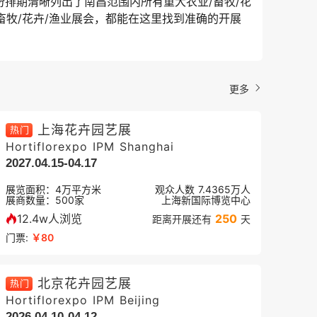
份排期清晰列出了南昌范围内所有重大农业/畜牧/花
畜牧/花卉/渔业展会，都能在这里找到准确的开展
更多
上海花卉园艺展
热门
Hortiflorexpo IPM Shanghai
2027.04.15-04.17
展览面积：
4
万平方米
观众人数
7.4365万
人
展商数量：
500
家
上海新国际博览中心
12.4w人浏览
250
距离开展还有
天
门票:
￥80
北京花卉园艺展
热门
Hortiflorexpo IPM Beijing
2026.04.10-04.12