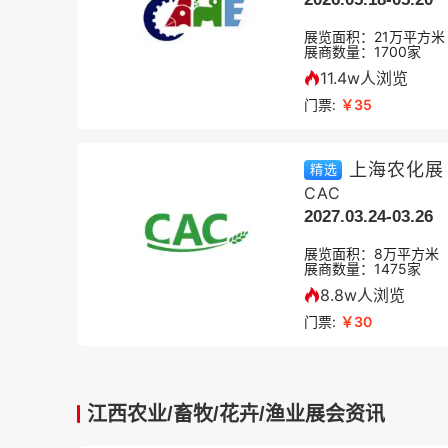
展览面积：
21
万平方米
展商数量：
1700
家
11.4w人浏览
门票:
￥35
上海农化展
精选
CAC
2027.03.24-03.26
展览面积：
8
万平方米
展商数量：
1475
家
8.8w人浏览
门票:
￥30
江西农业/畜牧/花卉/渔业展会资讯