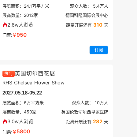
展览面积：
24.1
万平方米
观众人数：
5.4万
人
展商数量：
2012
家
德国科隆国际会展中心
2.6w人浏览
310
距离开展还有
天
950
门票:
￥
订阅
英国切尔西花展
热门
RHS Chelsea Flower Show
2027.05.18-05.22
展览面积：
6
万平方米
观众人数：
10万
人
展商数量：
450
家
英国伦敦切尔西皇家医院
3.0w人浏览
282
距离开展还有
天
5800
门票:
￥