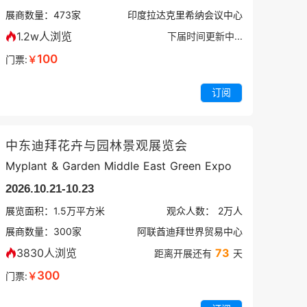
展商数量：
473
家
印度拉达克里希纳会议中心
1.2w人浏览
下届时间更新中...
100
门票:
￥
订阅
中东迪拜花卉与园林景观展览会
Myplant & Garden Middle East Green Expo
2026.10.21-10.23
展览面积：
1.5
万平方米
观众人数：
2万
人
展商数量：
300
家
阿联酋迪拜世界贸易中心
3830人浏览
73
距离开展还有
天
300
门票:
￥