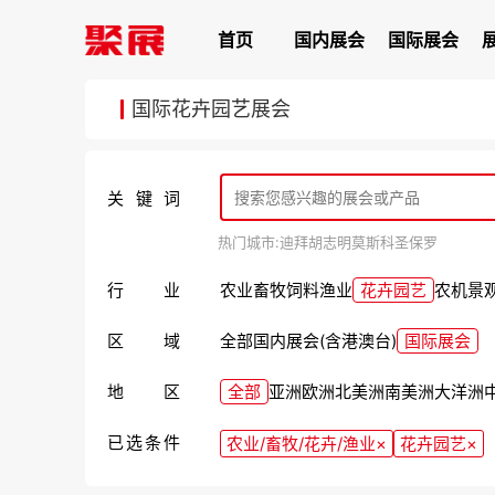
首页
国内展会
国际展会
国际花卉园艺展会
关键词
热门城市:
迪拜
胡志明
莫斯科
圣保罗
行业
农业
畜牧
饲料
渔业
花卉园艺
农机
景
区域
全部
国内展会(含港澳台)
国际展会
地区
全部
亚洲
欧洲
北美洲
南美洲
大洋洲
已选条件
农业/畜牧/花卉/渔业
×
花卉园艺
×