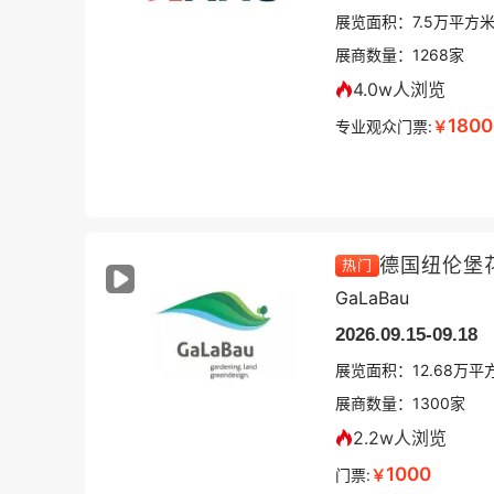
展览面积：
7.5
万平方
展商数量：
1268
家
4.0w人浏览
1800
专业观众门票:
￥
德国纽伦堡
热门
GaLaBau
2026.09.15-09.18
展览面积：
12.68
万平
展商数量：
1300
家
2.2w人浏览
1000
门票:
￥