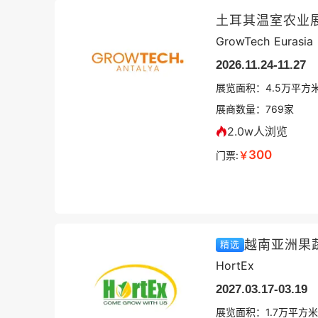
土耳其温室农业
GrowTech Eurasia
2026.11.24-11.27
展览面积：
4.5
万平方
展商数量：
769
家
2.0w人浏览
300
门票:
￥
越南亚洲果
精选
HortEx
2027.03.17-03.19
展览面积：
1.7
万平方米