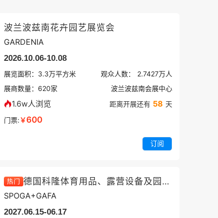
波兰波兹南花卉园艺展览会
GARDENIA
2026.10.06-10.08
展览面积：
3.3
万平方米
观众人数：
2.7427万
人
展商数量：
620
家
波兰波兹南会展中心
1.6w人浏览
58
距离开展还有
天
600
门票:
￥
订阅
德国科隆体育用品、露营设备及园林园艺展览会
热门
SPOGA+GAFA
2027.06.15-06.17