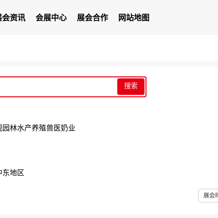
展会资讯
会展中心
展会合作
网站地图
搜索
观园林
水产养殖
兽医
奶业
中东地区
展会