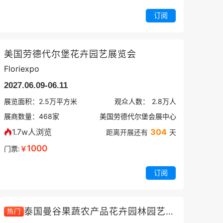
订阅
美国劳德代尔堡花卉园艺展览会
Floriexpo
2027.06.09-06.11
展览面积：
2.5
万平方米
观众人数：
2.8万
人
展商数量：
468
家
美国劳德代尔堡会展中心
1.7w人浏览
304
距离开展还有
天
1000
门票:
￥
订阅
泰国曼谷果蔬农产品花卉园林园艺展览会
热门