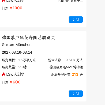
1.5w人浏览
下届时间更新中...
1000
门票:
￥
订阅
德国慕尼黑花卉园艺展览会
Garten München
2027.03.10-03.14
展览面积：
1.5
万平方米
观众人数：
9.5178万
人
展商数量：
219
家
德国慕尼黑MVG博物馆
1.3w人浏览
213
距离开展还有
天
600
门票:
￥
订阅