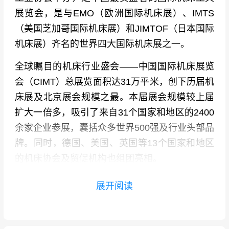
展览会，是与EMO（欧洲国际机床展）、IMTS
（美国芝加哥国际机床展）和JIMTOF（日本国际
机床展）齐名的世界四大国际机床展之一。
全球瞩目的机床行业盛会——中国国际机床展览
会（CIMT）总展览面积达31万平米，创下历届机
床展及北京展会规模之最。本届展会规模较上届
扩大一倍多，吸引了来自31个国家和地区的2400
余家企业参展，囊括众多世界500强及行业头部品
牌。同时，德国、美国、英国等13个国家和地区
的机床协会及贸促机构也组团亮相。
展品涵盖从精密加工中心、特种机床、核心零部
展开阅读
件，到刀具、测量仪器等机床全产业链。中国国
际机床展览会（CIMT）展会以“融合创新 数智未
来”为主题，集中展示了人工智能、机器人、物联