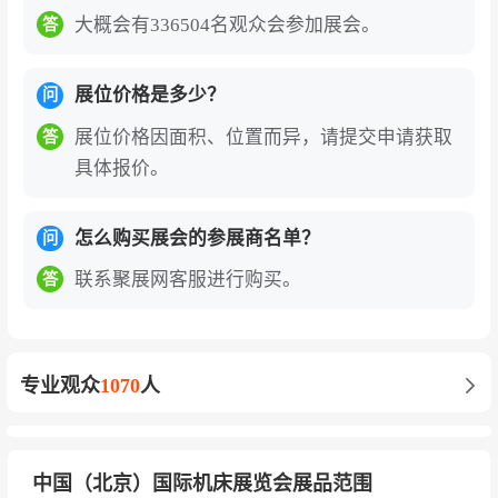
械、台湾瀧泽、百德机械、友嘉实业、上银科
大概会有336504名观众会参加展会。
答
技、东培工业、台湾引兴、德大机械
境内领军企业
：通用技术集团、秦川机床、科德
展位价格是多少？
问
数控、济南二机床、北一机床、北京精雕、蒂德
展位价格因面积、位置而异，请提交申请获取
答
精机、汇专科技、广州数控、华中数控
具体报价。
成形机床企业
：江苏亚威、扬州锻压、扬力集
怎么购买展会的参展商名单？
问
团、合肥合锻、南京蓝昊、大族激光、徐州锻
压、广东锻压、苏州托克斯、南通麦斯铁、广东
联系聚展网客服进行购买。
答
博赛、广州高谱、江阴机械、滕州三合机械、山
东众友重工、无锡金球、西安澳玛、江苏合泰、
诸城圣阳
专业观众
1070
人
机床附件企业
：烟台环球、呼和浩特众环、三河
同飞、山东征宙、常州新墅、烟台博森、杞杨
中国（北京）国际机床展览会展品范围