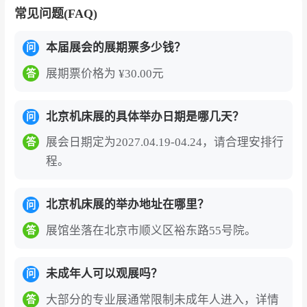
常见问题(FAQ)
网等前沿技术与机床的深度融合成果，展现了机
床行业迈向智能化、数字化的全新趋势。
本届展会的展期票多少钱？
问
中国北京国际机床展览会（CIMT）
的国际地位和
展期票价格为 ¥30.00元
答
影响不断提升，已成为国际先进制造技术交流与
贸易的重要场所，成为现代装备制造技术最新成
北京机床展的具体举办日期是哪几天？
问
果的展示平台，是我国机械制造技术进步和机床
展会日期定为2027.04.19-04.24，请合理安排行
答
工业发展的风向标和晴雨表。展会汇集了全球最
程。
先进适用的机床工具产品，对国内采购商和用户
来说，是不出国门的国际考察。
北京机床展的举办地址在哪里？
问
展馆坐落在北京市顺义区裕东路55号院。
答
中国（北京）国际机床展览会门票为电子门
未成年人可以观展吗？
问
票，中国国内观众线上预登记办理需实名制绑
大部分的专业展通常限制未成年人进入，详情
答