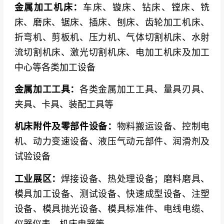
磨料磨具企业
：江西冠亿、苏州远东砂轮、山东
金属加工机床：
车床、镟床、钻床、镗床、铣
鲁信四砂、江苏邦富莱、山东信发磨料、宁波万
床、磨床、锯床、插床、刨床、齿轮加工机床、
福磨具、连云港沃鑫、河南恒升磨具、河南聚创
折弯机、剪板机、压力机、气体切割机床、水射
磨具、青岛海狮砂轮、郑州锐利磨具、青岛创力
流切割机床、激光切割机床、电加工机床及加工
工具
中心等各类加工设备
金属加工工具：
各类金属加工工具、量具刃具、
夹具、卡具、装配工具等
机床附件及零部件设备：
物料搬运设备、控制电
机、动力变速设备、液压气动元部件、润滑剂及
试验设备
工业展区：
焊接设备、热处理设备；磨料磨具、
模具加工设备、测试设备、快速成型设备、注塑
设备、模具抛光设备、模具标准件、电线电缆、
仪器仪表、机床电器等