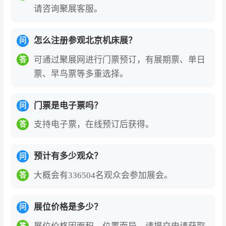
定身份证信息，国外观众办理需实名制绑定护
请咨询聚展客服。
照信息，港澳台观众门票登记需实名制绑定港
澳台通行证，现场刷身份证验证入场或出示电
怎么注册参观北京机床展？
问
子门票二维码刷码入场。
可通过聚展网进行门票预订，有展期票、单日
答
中国（北京）国际机床展览会的展商名录、参
票、早鸟票等多重选择。
展商名单部分如下:昆山台功精密机械有限公
司、常州市阿凡达工具制造有限公司、江苏拓
门票是电子票吗？
问
博制冷科技有限公司、苏州哈勒智能装备有限
支持电子票，在线预订后获得。
答
公司、恩斯克投资有限公司等。2027年展会预
计汇聚500余家参展企业，如需获取完整展商
名录（含展位号、联系方式），可通过展会官
预计有多少观众？
问
网或聚展网咨询获取。
大概会有336504名观众会参加展会。
答
中国（北京）机床展的六个参展理由
展位价格是多少？
问
1、CIMT由中国机床工具工业协会主办，每两年
举办一次，汇聚全球领先企业，是展示最新技
答