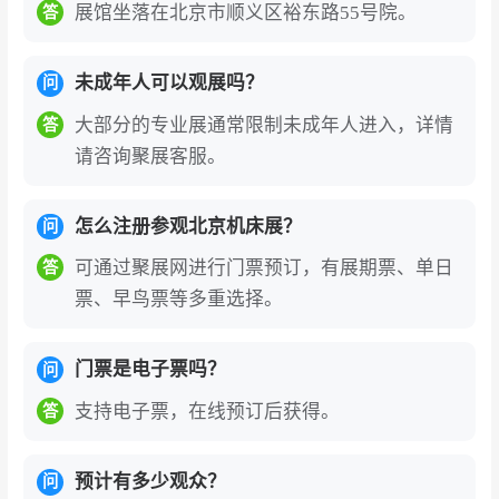
展馆坐落在北京市顺义区裕东路55号院。
答
技，促进技术合作、代理洽谈及供应链整合。
6、呼应“中国制造2025”等政策导向，展示企业技
未成年人可以观展吗？
问
术实力，易获得政府及产业资本关注。联动材
大部分的专业展通常限制未成年人进入，详情
答
料、软件、核心部件等上下游企业，打造一站式
请咨询聚展客服。
合作生态。
知名展商
怎么注册参观北京机床展？
问
可通过聚展网进行门票预订，有展期票、单日
答
全球机床巨头
：德马吉森精机、牧野、马扎克、
票、早鸟票等多重选择。
格劳博、联合磨削、莱斯豪尔、迪恩、埃马克、
哈挺、GF加工方案、捷太格特、大昌华嘉
门票是电子票吗？
问
国际测量与数控系统
：蔡司、海克斯康、发那
支持电子票，在线预订后获得。
答
科、西门子、海德汉、伊斯卡
台湾地区企业
：永进机械、东台精机、程泰机
预计有多少观众？
问