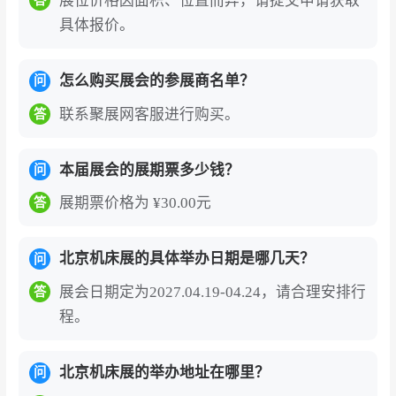
展位价格因面积、位置而异，请提交申请获取
术、拓展市场的高效平台。
具体报价。
2、中国是全球最大的机床消费市场，北京作为政
怎么购买展会的参展商名单？
问
治经济中心，辐射京津冀及全国产业集群，是进
联系聚展网客服进行购买。
答
入亚洲市场的战略枢纽。
3、展会聚焦“数字化、智能化、绿色化”，涵盖高
本届展会的展期票多少钱？
问
端数控机床、智能制造系统、工业机器人等全产
展期票价格为 ¥30.00元
答
业链创新成果。
4、通过专项论坛、技术研讨会等活动，洞察全球
北京机床展的具体举办日期是哪几天？
问
技术趋势（如工业4.0、人工智能集成），助力企
展会日期定为2027.04.19-04.24，请合理安排行
答
业定位发展方向。
程。
5、吸引来自汽车、航空航天、精密制造等领域的
专业买家，提供高效B2B对接机会，快速触达目
北京机床展的举办地址在哪里？
问
标客户。与德国、日本、瑞士等国际展团同台竞