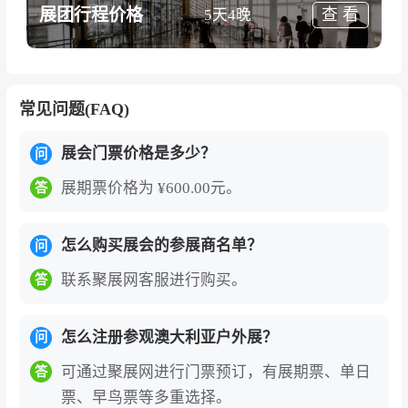
展团行程价格
查 看
5天4晚
常见问题(FAQ)
展会门票价格是多少？
问
展期票价格为 ¥600.00元。
答
怎么购买展会的参展商名单？
问
联系聚展网客服进行购买。
答
怎么注册参观澳大利亚户外展？
问
可通过聚展网进行门票预订，有展期票、单日
答
票、早鸟票等多重选择。