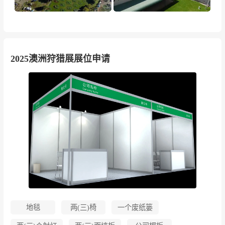
2025澳洲狩猎展展位申请
地毯
两(三)椅
一个废纸篓