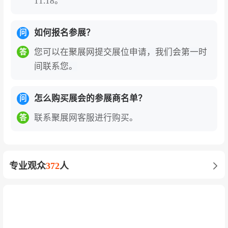
11.18。
体。参展商可直面全球最具采购实力的客户群
体，实现高效的商务对接与市场拓展。展会首日
如何报名参展？
问
即促成光明乳业、盒马等企业与东南亚客商达成1
您可以在聚展网提交展位申请，我们会第一时
答
2项初步合作意向，预计全场交易额将突破30亿
间联系您。
元。
对于中国企业的独特价值——抢占新能源热管理
怎么购买展会的参展商名单？
问
及冷链装备市场的战略引擎
：2025年上海新能源
联系聚展网客服进行购买。
答
汽车渗透率预计超40%，带动车用空调市场规模
突破50亿元；依托《冷链物流用前置仓技术运营
规范》政策红利，区域冷链物流智能化水平居全
专业观众
372
人
国前列。CIAAR是中国车用空调及热管理企业展
示自主技术、对接国际客户、获取市场订单的核
心平台。TCL、海尔、格力等家电巨头与银轮股
份、三花智控等汽车热管理领军企业同台竞技，