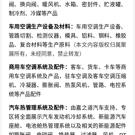
高端论坛与行业资源的深度链接
：展会同期举办
阀、换向阀、暖风机、水箱、密封件、贮液罐、
第七届新能源汽车热管理技术论坛、驻车空调及
制冷剂、冷媒等产品
锂电技术发展论坛等12场专业活动。业内知名专
车用空调生产设备及材料：
车用空调生产设备、
家及企业代表围绕卡车驻车锂电解决方案、驻车
管路切割、检测仪器，模具、铝料、钢料、橡胶
锂电池市场现状、转子压缩机在驻车空调的应用
品、复合材料等生产原料
（本文内容版权归属聚
等前瞻议题进行分享与讨论。参展企业可第一时
展所有，未经同意，禁止转发）
间获取车用空调及热管理行业政策动态、技术标
准、市场趋势等关键信息。
商用车空调系统及配件：
客车、货车、卡车等商
用车空调系统及产品，驻车空调及客车空调压缩
上海的区位与产业优势
：展会在上海新国际博览
机、冷凝器、膨胀阀、热泵风机、管路、电控系
中心举办，地处长三角核心区域，是中国新能源
统等产品配件
汽车与冷链物流产业最发达的产业集群所在地。
上海作为国际商贸中心和全球物流枢纽，为参展
汽车热管理系统及配件：
由嘉之道汽车支持、专
商提供了对接全国及全球市场的战略平台。
区将全面展示汽车发动机冷却系统、新能源汽车
座舱、电池舱热管理系统以及相关的新能源配件
知名展商
如膨胀阀、电磁阀、换热器、过滤器、风机、PT