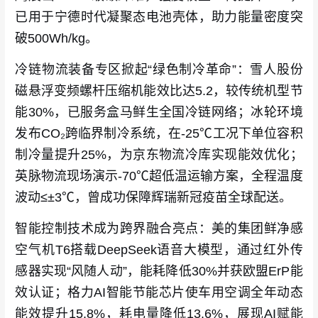
已用于宁德时代凝聚态电池壳体，助力能量密度突
破500Wh/kg。
冷链物流装备专区掀起“绿色制冷革命”：雪人股份
磁悬浮变频螺杆压缩机能效比达5.2，较传统机型节
能30%，已服务盒马鲜生全国冷链网络；冰轮环境
发布CO₂跨临界制冷系统，在-25℃工况下单位容积
制冷量提升25%，为京东物流冷库实现能效优化；
英脉物流现场演示-70℃超低温运输方案，全程温度
波动≤±3℃，曾成功保障辉瑞新冠疫苗全球配送。
智能控制技术成为跨界融合亮点：美的集团鲜净感
空气机T6搭载DeepSeek语音大模型，通过红外传
感器实现“风随人动”，能耗降低30%并获欧盟ErP能
效认证；格力AI智能节能芯片使车用空调全年动态
能效提升15.8%，耗电量降低13.6%，展现AI赋能