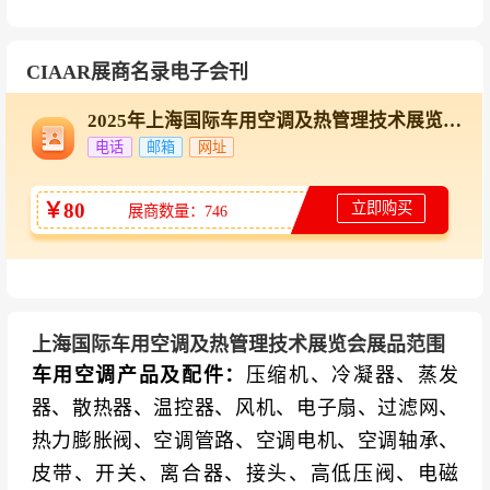
展现中国企业在新能源热管理、绿色冷链、智能
控制三大赛道的“智造”跨越。
CIAAR展商名录电子会刊
技术创新与行业趋势的前沿阵地
：2025年展会
上，800V高压平台技术成为新能源热管理专区焦
2025年上海国际车用空调及热管理技术展览会在线展商名录
电话
邮箱
网址
点：银轮股份推出多回路液冷系统，可同时实现
电机、电池、电子设备的精准控温；三花智控发
￥80
立即购买
展商数量：746
布车载热泵空调集成阀件，在-30℃极寒环境下制
热效率提升40%。冷链物流装备领域，雪人股份
磁悬浮变频螺杆压缩机能效比达5.2，较传统机型
节能30%；冰轮环境发布CO₂跨临界制冷系统，
上海国际车用空调及热管理技术展览会展品范围
单位容积制冷量提升25%。智能控制领域，美的
车用空调产品及配件：
压缩机、冷凝器、蒸发
集团鲜净感空气机T6搭载DeepSeek语音大模
器、散热器、温控器、风机、电子扇、过滤网、
型，能耗降低30%；格力AI智能节能芯片使车用
热力膨胀阀、空调管路、空调电机、空调轴承、
空调全年动态能效提升15.8%。
皮带、开关、离合器、接头、高低压阀、电磁