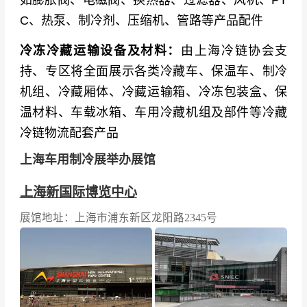
家电及跨界巨头
：TCL、海尔、格力、美的、海
C、热泵、制冷剂、压缩机、管路等产品配件
信
冷冻冷藏运输设备及材料：
由上海冷链协会支
压缩机及核心配件企业
：康普瑞、博远、中航、
持、专区将全面展示各类冷藏车、保温车、制冷
乐普、奥特佳、众诚、达因、美芝、松下、宇
机组、冷藏厢体、冷藏运输箱、冷冻包装盒、保
能、康田、东升、力帆、赛超、博格思众、明
温材料、车载冰箱、车用冷藏机组及部件等冷藏
济、凌达、志高、东频、和亚、全正、天丰、安
冷链物流配套产品
可佳、德雷顿、双航、田河、开利、海立、中成
上海车用制冷展举办展馆
新能源、英得尔、合肥戴恩、上海日立
上海新国际博览中心
汽车热管理领军企业
：银轮股份、三花智控
展馆地址：上海市浦东新区龙阳路2345号
冷链装备及材料企业
：雪人股份、冰轮环境、中
复神鹰、英脉物流
龙泉展团企业
：超50家龙泉企业组团参展