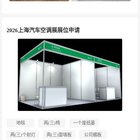
国际参展商
：来自韩国、日本、美国、德国等25
个国家的国际企业
2026上海汽车空调展展位申请
地毯
两(三)椅
一个废纸篓
两(三)个射灯
两(三)面墙板
公司楣板