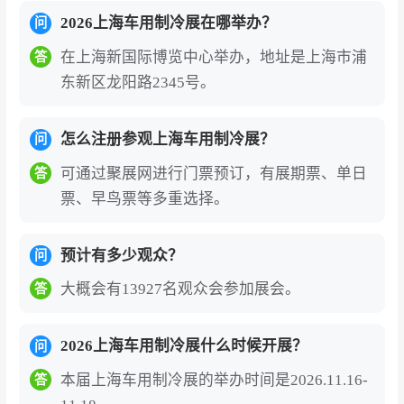
热器、热力膨胀阀、空调管路等）、商用车空调
2026上海车用制冷展在哪举办？
问
系统及配件（驻车空调、客车空调等）、汽车热
管理系统及配件（发动机冷却系统、新能源汽车
在上海新国际博览中心举办，地址是上海市浦
答
东新区龙阳路2345号。
座舱/电池舱热管理系统、PTC、热泵等）、冷冻
冷藏运输设备及材料（冷藏车、制冷机组、冷藏
厢体、车载冰箱等）四大核心板块。从传统车用
怎么注册参观上海车用制冷展？
问
空调到新能源热管理，从冷链物流装备到智能控
可通过聚展网进行门票预订，有展期票、单日
答
制技术，参展商可在此完成从产品展示、品牌曝
票、早鸟票等多重选择。
光到商贸洽谈的全方位对接。
预计有多少观众？
问
精准对接全球核心买家与产业链资源
：2025年展
会观众来源地覆盖28个国家及地区，前十大客源
大概会有13927名观众会参加展会。
答
国为马来西亚、泰国、土耳其、印度、韩国、日
本、俄罗斯、巴西、巴基斯坦及澳大利亚，国际
2026上海车用制冷展什么时候开展？
问
化程度创历史新高。专业观众覆盖整车厂采购、
本届上海车用制冷展的举办时间是2026.11.16-
答
售后渠道商、冷链物流企业等全产业链采购主