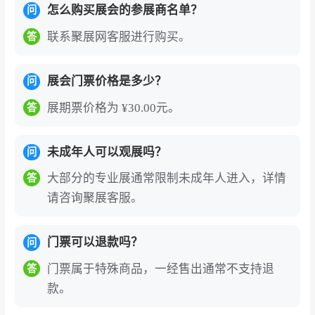
怎么购买展会的参展商名单？
问
亚太地区车用空调及热管理领域规模最大、影响
力最强的专业盛会
：上海国际车用空调及热管理
联系聚展网客服进行购买。
答
技术展览会（CIAAR）自创办以来已成功举办23
届，是全球移动制冷行业最重要的专业性展览会
展会门票价格是多少？
问
之一。展会以“智慧演绎，共享未来”为主题，紧跟
展期票价格为 ¥30.00元。
答
移动制冷行业发展趋势，其影响力不仅遍及全
国，在整个亚洲乃至全球范围内都具有举足轻重
未成年人可以观展吗？
问
的地位。2025年展会展览面积扩容至40,000平方
大部分的专业展通常限制未成年人进入，详情
答
米，汇聚全球28个国家711家参展商，展出4000
请咨询聚展客服。
余项创新成果，吸引超1.6万名全球专业观众到
场，构建起“技术展示—学术交流—商贸对接”的全
门票可以退款吗？
问
产业链生态平台。
门票属于特殊商品，一经售出通常不支持退
答
全产业链覆盖的一站式展示平台
：展会涵盖车用
款。
空调产品及配件（压缩机、冷凝器、蒸发器、散