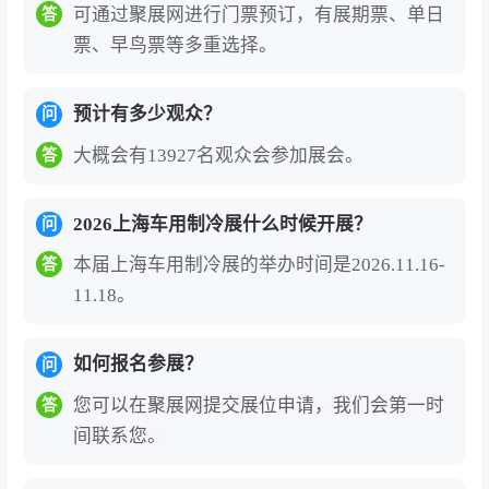
可通过聚展网进行门票预订，有展期票、单日
答
名制绑定身份证信息，国外观众办理需实名制
票、早鸟票等多重选择。
绑定护照信息，港澳台观众门票登记需实名制
绑定港澳台通行证，现场刷身份证验证入场或
预计有多少观众？
问
出示电子门票二维码刷码入场。
大概会有13927名观众会参加展会。
答
上海国际车用空调及热管理技术展览会的展商
名录、参展商名单部分如下:上海剑平动平衡机
2026上海车用制冷展什么时候开展？
问
制造有限公司、安徽博为光电科技有限公司、
星光树脂制品(昆山)有限公司、深圳市北辰亿
本届上海车用制冷展的举办时间是2026.11.16-
答
科科技有限公司、奥钢联精密带钢贸易(苏州)
11.18。
有限公司等。2026年展会预计汇聚500余家参
展企业，如需获取完整展商名录（含展位号、
如何报名参展？
问
联系方式），可通过展会官网或聚展网咨询获
您可以在聚展网提交展位申请，我们会第一时
答
取。
间联系您。
上海国际车用空调展（CIAAR）的参展价值