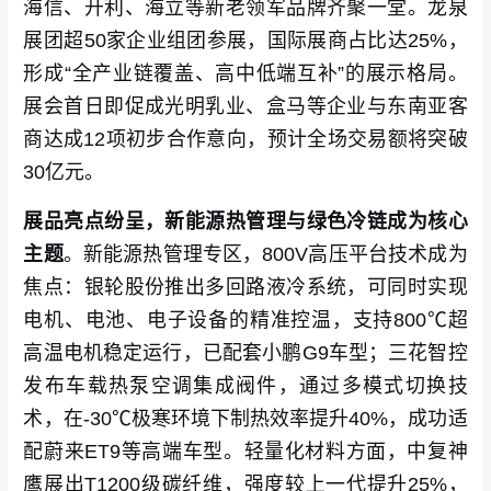
海信、开利、海立等新老领军品牌齐聚一堂。龙泉
展团超50家企业组团参展，国际展商占比达25%，
形成“全产业链覆盖、高中低端互补”的展示格局。
展会首日即促成光明乳业、盒马等企业与东南亚客
商达成12项初步合作意向，预计全场交易额将突破
30亿元。
展品亮点纷呈，新能源热管理与绿色冷链成为核心
主题
。新能源热管理专区，800V高压平台技术成为
焦点：银轮股份推出多回路液冷系统，可同时实现
电机、电池、电子设备的精准控温，支持800℃超
高温电机稳定运行，已配套小鹏G9车型；三花智控
发布车载热泵空调集成阀件，通过多模式切换技
术，在-30℃极寒环境下制热效率提升40%，成功适
配蔚来ET9等高端车型。轻量化材料方面，中复神
鹰展出T1200级碳纤维，强度较上一代提升25%，