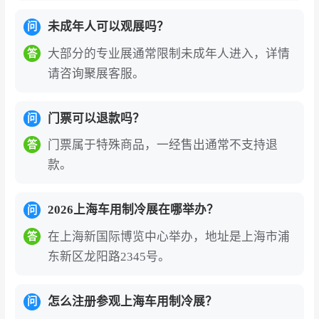
遇时，提供创新思路及开阔视野，提升硬核实
未成年人可以观展吗？
问
力，在竞争中脱颖而出。
大部分的专业展通常限制未成年人进入，详情
答
伴随中国汽车产业的快速腾飞，我国移动制冷行
请咨询聚展客服。
业呈现快速发展趋势，从生产、销售到售后的各
个环节都日渐成熟。同时，国家对行业产品低
门票可以退款吗？
问
碳、环保的要求不断提高，加速了企业产品创新
门票属于特殊商品，一经售出通常不支持退
答
及产业升级，市场潜力的巨大更是毋庸置疑。
款。
上海国际车用空调及热管理技术展览会（CIAA
R）紧跟移动制冷行业的发展趋势、不断创新，
2026上海车用制冷展在哪举办？
问
在移动制冷行业的以专业性而闻名，其影响力不
在上海新国际博览中心举办，地址是上海市浦
答
仅遍及全国，而且在整个亚洲乃至全球范围内也
东新区龙阳路2345号。
都是移动制冷行业最重要的专业性展览会之一。
上海国际车用空调及热管理技术展览会门票为
怎么注册参观上海车用制冷展？
问
电子门票，中国国内观众线上预登记办理需实