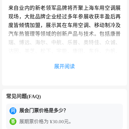
来自业内的新老领军品牌将齐聚上海车用空调展
现场，大批品牌企业经过多年参展收获丰盈后再
度皆倾情加盟，展示其在车用空调、移动制冷及
汽车热管理等领域的创新产品与技术。包括康普
瑞、博远、海尔、中航、乐普、奥特佳、众诚、
达因、美芝、松下、宇能、康田、东升、力帆、
赛超、博格思众、海信、明济、格力、凌达、志
展开阅读
高、东频、和亚、全正、天丰、安可佳、德雷
顿、双航、田河、开利、海立等。企业对参展的
高度重视也凸显出CIAAR在车用空调领域举足轻
重的地位。
常见问题(FAQ)
上海国际车用空调及热管理技术展览会（CIAA
展会门票价格是多少？
问
R）凭借丰富的行业资源和广阔的人脉网络，定
展期票价格为 ¥30.00元。
答
能为行业人士在应对转型升级过程中的挑战和机