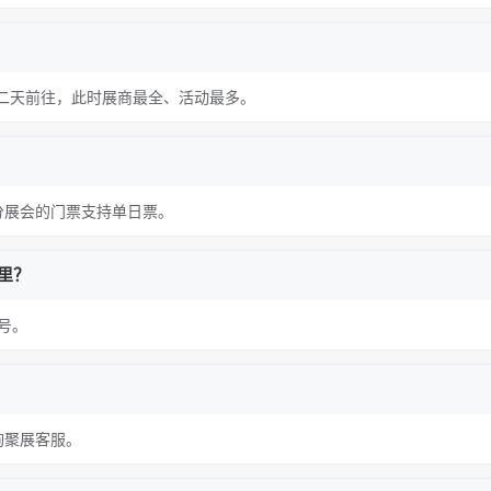
天和第二天前往，此时展商最全、活动最多。
分展会的门票支持单日票。
里？
号。
询聚展客服。