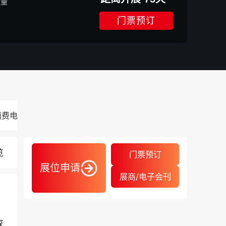
数量
门票预订
消费电子展秋季
2026.10.20-10.23
深圳
览
门票预订
展位申请
展商/电子会刊
深