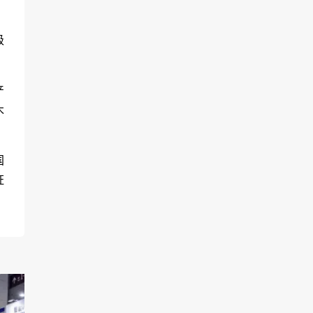
级
产
木
国
证