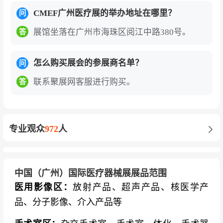
博、安信纳米、医凯电子、金导医疗、朗泰生
CMEF广州医疗展的举办地址在哪里？
问
物、索利达医疗、鹏宇汽车、鑫和电器
展馆坐落在广州市海珠区阅江中路380号。
答
设计与制造
：捷昌驱动、创基精密、海瑞嘉、汉
高、舒万诺、易格斯、鸣志电器、科思创、台达
怎么购买展会的参展商名单？
问
电子、TDK集团
联系聚展网客服进行购买。
答
家用医疗
：康利莱、朗越生物、富江医学、赛纳
数字医疗、爱创医疗、睿佳医疗、璞睿科技、芯
镜医疗、神踪科技、爱可声助听器
专业观众
972
人
中国（广州）国际医疗器械展展品范围
医用影像区：
放射产品、超声产品、核医学产
品、分子影像、介入产品等