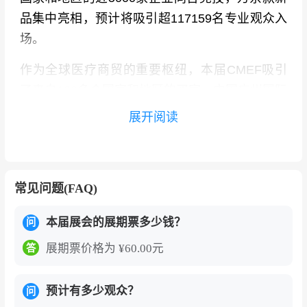
品集中亮相，预计将吸引超117159名专业观众入
场。
作为全球医疗商贸的重要枢纽，本届CMEF吸引
了来自130多个国家和地区的买家。中国广州国际
医疗器械展览会（CMEF）来自孟加拉国、德
展开阅读
国、哥伦比亚、澳大利亚等国的采购需求，涉及
医疗耗材、检测试剂、影像设备、内窥镜、分子
诊断等多个领域，采购区间在数万至上千万美
常见问题(FAQ)
元。
本届展会的展期票多少钱？
CMEF被誉为全球医疗“风向标”。本届展会以“健
问
康·创新·共享——共绘全球医疗新蓝图”为主题，
展期票价格为 ¥60.00元
答
展会同期举办首届健康促进大会、公立医院高质
量发展论坛等60余场会议论坛，聚焦科技创新、
预计有多少观众？
问
AI+医疗、数字化转型与国际合作等行业热点议