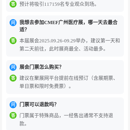
预计将吸引117159名专业观众到场。
答
题，通过深度研讨与精准对接，加速医工转化与
产业升级。中国广州国际医疗器械展览会（CME
我想去参加CMEF广州医疗展，哪一天去最合
问
F）为全球健康产业带来前沿科技与观点碰撞的医
适？
疗盛宴。
本届展会2025.09.26-09.29举办，建议第一天和
答
中国（广州）国际医疗器械展门票为电子门
第二天前往，此时展商最全、活动最多。
票，中国国内观众线上预登记办理需实名制绑
定身份证信息，国外观众办理需实名制绑定护
展会门票怎么购买？
问
照信息，港澳台观众门票登记需实名制绑定港
建议在聚展网平台提前在线预订（含展期票、
答
澳台通行证，现场刷身份证验证入场或出示电
单日票和限时免费票）。
子门票二维码刷码入场。
中国（广州）国际医疗器械展的展商名录、参
门票可以退款吗？
问
展商名单部分如下:艾因蒂克科技(上海)有限公
门票属于特殊商品，一经售出通常不支持退
答
司、宁波正恒国际贸易有限公司、广东威浦电
款。
器有限公司、广东银禧科技股份有限公司、嘉