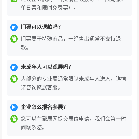
发布行业权威报告，千位行业领袖与学术专家围
单日票和限时免费票）。
绕科技创新、数字化转型、国际合作等热点议题
深度研讨，为企业战略决策提供权威指引。
门票可以退款吗？
问
知名展商
门票属于特殊商品，一经售出通常不支持退
答
款。
全球医疗巨头
：联影医疗、GE医疗、西门子医
疗、飞利浦医疗、东软医疗、迈瑞医疗、新华医
未成年人可以观展吗？
问
疗、万东医疗、鱼跃医疗、国药器械、科曼医
疗、威高集团、上海电气医疗
大部分的专业展通常限制未成年人进入，详情
答
请咨询聚展客服。
手术机器人
：长木谷医疗、中欧智薇、佗灵医
疗、巧捷力医疗、思睿智能、瑞龙外科、真健
企业怎么报名参展？
问
康、睿触科技、纳通医疗
您可以在聚展网提交展位申请，我们会第一时
答
体外诊断与医疗电子
：宝莱特、迪尔生物、丰炎
间联系您。
科技、丽拓生物、科域生物、银科医学、中科智