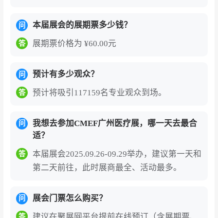
AI+医疗前沿阵地
：展会集中呈现人工智能、脑机
本届展会的展期票多少钱？
问
接口、医疗机器人、基因测序等前沿成果，AI已
全面融入影像诊断、智慧康复等全链条，引领行
展期票价格为 ¥60.00元
答
业从经验驱动迈向数据驱动的深刻变革。
预计有多少观众？
问
湾区协同创新高地
：首次落户广州，依托粤港澳
预计将吸引117159名专业观众到场。
答
大湾区产业协同优势，汇聚广东及湾区医疗创新
力量，为企业链接大湾区医疗资源、把握区域协
同发展机遇提供战略窗口。
我想去参加CMEF广州医疗展，哪一天去最合
问
适？
国际化资源链接平台
：吸引来自130多个国家和地
本届展会2025.09.26-09.29举办，建议第一天和
答
区的专业买家，“WeMatch”一对一精准对接活动
第二天前往，此时展商最全、活动最多。
助力企业高效拓展海外市场，东南亚买家占比持
续提升。
展会门票怎么购买？
问
高端论坛权威赋能
：同期举办60余场高端论坛，
建议在聚展网平台提前在线预订（含展期票、
答