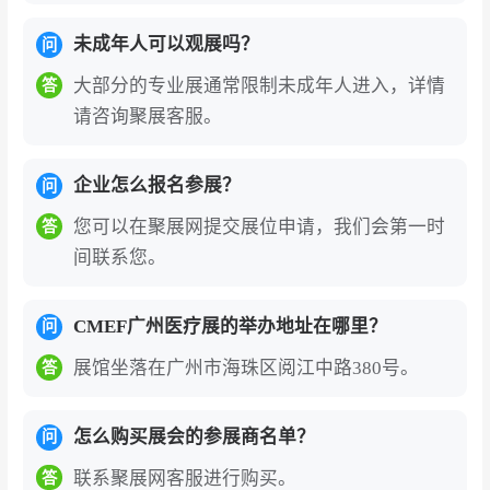
创科技（珠海）有限公司等。2025年展会预计
未成年人可以观展吗？
问
汇聚500余家参展企业，如需获取完整展商名
录（含展位号、联系方式），可通过展会官网
大部分的专业展通常限制未成年人进入，详情
答
或聚展网咨询获取。
请咨询聚展客服。
CMEF广州医疗器械博览会的参展理由
企业怎么报名参展？
问
全球医疗科技旗舰平台
：作为全球领先的覆盖医
您可以在聚展网提交展位申请，我们会第一时
疗器械全产业链的综合性盛会，汇聚全球数千家
答
间联系您。
医疗企业及数十万专业观众，是企业展示实力、
链接全球资源的战略平台。
CMEF广州医疗展的举办地址在哪里？
问
全产业链一站式覆盖
：展会设28大主题展区，涵
展馆坐落在广州市海珠区阅江中路380号。
答
盖医学影像、体外诊断、医用电子、医疗机器
人、骨科、医用耗材、康复养老、智慧医疗等全
怎么购买展会的参展商名单？
问
领域，从核心元器件到终端应用，从专业医疗到
个人健康，精准对接全球采购需求。
联系聚展网客服进行购买。
答