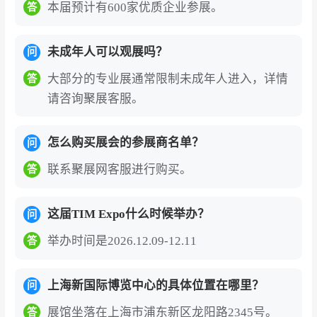
与驻华大使、商务参赞、国际专业协会合作，为
本届预计有600家优质企业参展。
答
参展商提供精准的国际采购需求对接服务。
未成年人可以观展吗？
问
对于中国企业的独特价值——链接全球绝热材料
市场的战略引擎
：展会同期举办多场高规格行业
大部分的专业展通常限制未成年人进入，详情
答
论坛，包括“上海国际低碳与绝热节能论坛”“上海
请咨询聚展客服。
国际气凝胶材料研发与创新论坛”“亚洲保温系统技
术应用论坛”等，中国绝热节能材料协会常务副会
怎么购买展会的参展商名单？
问
长兼秘书长韩继先、南京工业大学教授沈晓冬等
联系聚展网客服进行购买。
答
权威专家出席演讲。展会还举办国际买家对接活
动，持续发布来自巴基斯坦、德国、卡塔尔、美
这届TIM Expo什么时候举办？
问
国、尼日利亚、泰国、加拿大、南非等国的采购
举办时间是2026.12.09-12.11
答
需求，为中国企业拓展海外市场提供直接通道。
技术创新与行业趋势的前沿阵地
：展会上，建筑
上海新国际博览中心的具体位置在哪里？
问
光伏一体化（BIPV）组件、气凝胶绝热材料、真
展馆坐落在上海市浦东新区龙阳路2345号。
答