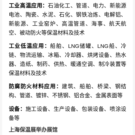
东、天津中辰、河北瀛科、朗缪环保、普莱斯
工业高温应用：
石油化工、管道、电力、新能源
德、墙之美、圣莱特、济南奥镭、沁新能源、泰
电池、陶瓷、水泥、石化、钢铁冶炼、电解铝、
山玻纤、泛飞节能、济南红太阳、廊坊聚朝、科
新能源、工业窑炉、高温管道、海事、航天航
立迩、天意机械、奇安特、廊坊澳洋、河间九
空、被动防火等保温材料及技术
龙、真的旺、SGS通标、松下真空、富瑞邦、迪
工业低温应用：
船舶、LNG储罐、LNG船、冷
威瑞、山东威宝、泉州东辰、湖北兴瑞、湖南荣
链、物流运输、冰箱、冷却器、烘烤设备、热水
岚、之量科技、弗思艾、广东瀚秋、四方科技集
器、造纸、制药、供热、暖通空调、制冷装置等
团（鹏诺品牌）
保温材料及技术
国际品牌
：斯帝姆STM、盖马美凯尼卡GAMMA
防腐防火材料应用：
建筑、船舶、桥梁、钢结
Meccanica S.p.A.
构、管道、镀锌、不锈钢、铝合金、金属表面等
设备：
施工设备、生产设备、包装设备、喷涂设
备等
上海保温展举办展馆