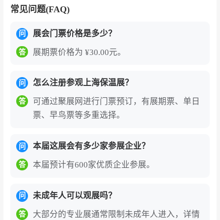
众线上预登记办理需实名制绑定身份证信息，
常见问题(FAQ)
国外观众办理需实名制绑定护照信息，港澳台
展会门票价格是多少？
观众门票登记需实名制绑定港澳台通行证，现
问
场刷身份证验证入场或出示电子门票二维码刷
展期票价格为 ¥30.00元。
答
码入场。
上海亚洲保温展的展商名录、参展商名单部分
怎么注册参观上海保温展？
问
如下:倍可机器人(无锡)有限公司、嘉兴市远华
可通过聚展网进行门票预订，有展期票、单日
答
光电科技有限公司、上海宇牧实业有限责任公
票、早鸟票等多重选择。
司、中建三局钢构科技有限公司、上海品诚控
股集团有限公司等。2026年展会预计汇聚500
本届这展会有多少家参展企业？
问
余家参展企业，如需获取完整展商名录（含展
本届预计有600家优质企业参展。
答
位号、联系方式），可通过展会官网或聚展网
咨询获取。
未成年人可以观展吗？
问
上海国际保温材料展（TIM Expo）的参展价
值
大部分的专业展通常限制未成年人进入，详情
答