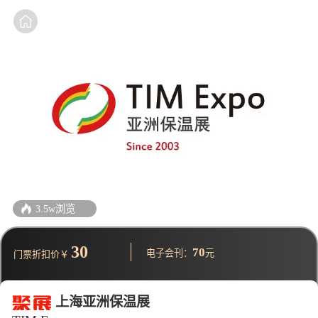
3.5w浏览
30
70
电子会刊：
元
门票折扣价￥
上海亚洲保温展