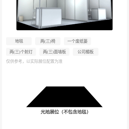
地毯
两(三)椅
一个废纸篓
两(三)个射灯
两(三)面墙板
公司楣板
仅供参考，以实际展位配置为准