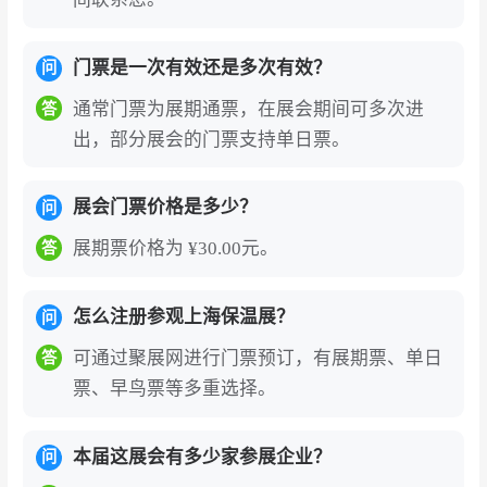
船舶等领域的保冷隔热材料）、防腐防火材料、
保温设备（生产设备、施工设备、喷涂设备）等
门票是一次有效还是多次有效？
问
全产业链环节。从岩棉、玻璃棉、气凝胶、真空
通常门票为展期通票，在展会期间可多次进
答
绝热板到建筑光伏一体化（BIPV）组件，参展商
出，部分展会的门票支持单日票。
可在此完成从技术展示、品牌曝光到商贸洽谈的
全方位对接。
展会门票价格是多少？
问
精准对接全球核心买家与渠道资源
：展会累计接
展期票价格为 ¥30.00元。
答
待来自中国大陆30省市、港澳台以及142个海外
国家的行业专家和采购商，海内外累计专业观众
怎么注册参观上海保温展？
问
人数超过20万，海外观众占比近7%。展期三天，
可通过聚展网进行门票预订，有展期票、单日
答
来自蒙古、俄罗斯、日本、韩国、泰国、沙特、
票、早鸟票等多重选择。
哈萨克斯坦、德国、印度、非洲等数十个国家和
地区的海外采购商应邀赴约。主办方通过Facebo
本届这展会有多少家参展企业？
问
ok、Linkedin、Twitter等海外平台持续推广，并