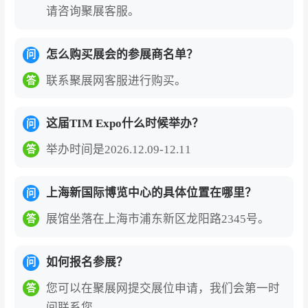
请咨询聚展客服。
亚太地区保温绝热行业规模最大、最具影响力的
旗舰盛会
：上海国际保温材料与节能技术展览会
怎么购买展会的参展商名单？
问
（TIM Expo，亚洲保温展）由中国绝热节能材料
联系聚展网客服进行购买。
答
协会主办，上海市能源研究会绝热工程应用专委
会、中国电力建设企业协会绝热耐火防腐分会等
这届TIM Expo什么时候举办？
权威机构联合主办。自创办以来已成功举办二十
问
余届，2024年第21届展会汇聚600多家海内外优
举办时间是2026.12.09-12.11
答
质展商，展出面积达35,000平方米，吸引海内外
专业观众近13,000人次，是亚太地区保温绝热材
上海新国际博览中心的具体位置在哪里？
问
料全产业链的年度风向标。
展馆坐落在上海市浦东新区龙阳路2345号。
答
全产业链覆盖的一站式展示平台
：展会涵盖建筑
保温（无机保温材料、有机保温材料、保温装饰
如何报名参展？
问
一体板、墙体屋面保温系统等）、工业保温（石
您可以在聚展网提交展位申请，我们会第一时
答
油化工、电力、冶金、窑炉、管道、LNG储罐、
间联系您。