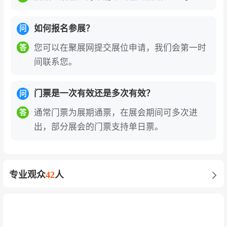
空绝热板、冷库构造智能温控系统等创新技术成
为热点。2025年展会上，四方科技集团以“鹏诺”
如何报名参展？
问
品牌为核心，展出冷库构造系统、光伏屋面板组
您可以在聚展网提交展位申请，我们会第一时
件（实现BIPV）、四面企口板等创新产品，产品
答
间联系您。
通过国家级节能认证及国际FM资质认证。展品结
构向新能源、智能制造等新兴产业倾斜，引领行
业向低碳化、智能化转型。
门票是一次有效还是多次有效？
问
通常门票为展期通票，在展会期间可多次进
答
高端论坛与行业资源的深度链接
：展会同期举办2
出，部分展会的门票支持单日票。
0余场高峰论坛和技术研讨会，涵盖保温材料与系
统技术应用、低碳与绝热节能、气凝胶绝热材料
研发与应用、保温装饰一体板技术、船舶防腐保
专业观众
42
人
温设计、既有建筑节能改造等核心议题。邀请中
国绝热节能材料协会、中国建筑标准设计研究
院、南京航空航天大学、同济大学等权威机构的
专家发表演讲，为参展企业提供洞察政策动态、