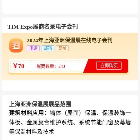
技术标准、市场趋势的战略窗口。
上海的区位与产业优势
：展会在上海新国际博览
TIM Expo展商名录电子会刊
中心举办，地处长三角核心区域，是中国保温绝
热材料产业最发达的产业集群所在地。依托上海
2024年上海亚洲保温展在线电子会刊
作为国际商贸中心的战略地位，TIM Expo为参展
电话
邮箱
网址
商提供了对接亚太及全球市场的战略平台。
￥70
立即购买
展商数量：243
知名展商
保温材料生产及加工企业
：泰石节能、洪海节
能、邯郸理想、浙江墙煌、上海吉祥、淄博华
源、山东圣泉、成都瀚江、华能耐火、东方雨
上海亚洲保温展展品范围
建筑材料应用：
墙体（屋面）保温、保温装饰一
虹、纪兴源、山由蒂邦、河北胜为、卓赢机械、
体板、金属复合维护系统、系统节能门窗及幕墙
稀德玛、杭摩新材、江阴威腾、泰诺玻纤、山东
等保温材料及技术
邦正、重庆再升、南玻院、青岛青力、江苏大