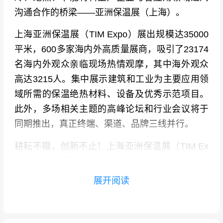
沟通合作的桥梁——亚洲保温展（上海）。
上海亚洲保温展（TIM Expo）展出规模达35000
平米，600多家海内外高质量展商，吸引了23174
名海内外观众亲临现场热情观摩，其中海外观众
高达3215人。集中展示建筑和工业为主要应用领
域所需的保温绝热材料、设备及优秀示范项目。
此外，多场相关主题的高峰论坛和行业会议将于
同期推出，真正终端、渠道、品牌三线并行。
耕耘不辍，创新不止！上海亚洲保温展（TIM Ex
po）充分发挥平台聚集效应，联动多方资源，为
广大行业同仁精心搭建集产品展示、行业交流、
展开阅读
资源共享、信息互通于一体的广阔平台。
上海亚洲保温展门票为电子门票，中国国内观