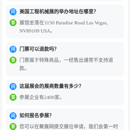
采购决策者及技术研发人员，为参展企业提供了
直面全球核心采购决策者的战略窗口。
美国工程机械展的举办地址在哪里？
问
展馆坐落在3150 Paradise Road Las Vegas,
答
展会构筑了覆盖工程机械全产业链的一站式商贸
NV89109 USA。
平台。
展品涵盖土方机械、起重机械、混凝土机
械、路面机械、矿山机械、液压与传动系统、电
门票可以退款吗？
问
气控制系统、属具与配件等全品类。从传统燃油
装备到电动化、智能化、无人化新技术，从核心
门票属于特殊商品，一经售出通常不支持退
答
零部件到成套施工解决方案，形成完整的产业生
款。
态闭环。展会同期还设有大量专业教育会议，围
绕可持续发展、电动化转型、人工智能应用、无
这届展会的展商数量有多少？
问
人驾驶技术等前沿议题展开深度研讨。
参展企业有2400家。
答
展会紧跟“电动化、智能化、绿色化”三大行业趋
势，构筑产学研用深度融合的技术高地。
全球工
如何报名参展？
问
程机械行业正加速向新能源转型，纯电驱动、氢
您可以在聚展网提交展位申请，我们会第一时
答