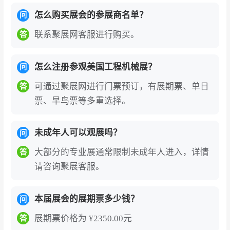
展、法国Intermat展并称为世界三大工程机械
怎么购买展会的参展商名单？
问
展。
展会由美国设备制造商协会（AEM）主办，
联系聚展网客服进行购买。
答
拥有超过百年的历史积淀，自1909年创办以来已
发展成为北美地区最大的贸易展会，也是全球工
怎么注册参观美国工程机械展？
问
程机械行业技术创新的风向标和产业发展的核心
可通过聚展网进行门票预订，有展期票、单日
答
枢纽。
票、早鸟票等多重选择。
参展的核心价值在于其无可比拟的国际影响力与
精准链接全球工程机械产业链的平台属性。
展会
未成年人可以观展吗？
问
每三年一届在美国拉斯维加斯举办，吸引来自全
大部分的专业展通常限制未成年人进入，详情
答
球数十个国家和地区的数千家参展商及十余万名
请咨询聚展客服。
专业观众。2026年展会汇聚超过2，000家参展
商，展出面积超过27万平方米，吸引来自128个
本届展会的展期票多少钱？
问
国家和地区的15万余名专业观众。专业观众涵盖
展期票价格为 ¥2350.00元
答
设备制造商、工程承包商、经销商、租赁公司、