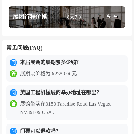
ON AGG）展会规模宏大，客商众多，集中了世
界知名品牌如卡特彼勒、小松、利渤海尔，沃尔
展团行程价格
查 看
8天7晚
沃，是业内展示最新技术、设备和展品的重要平
台。展会引领人们进入到工程机械、混凝土材料
及预制混凝土行业。展会还吸引了来自世界各地
的承包商、材料供应商、市政及官方人士出席。
常见问题(FAQ)
正如主办方所言，美国拉斯维加斯工程机械展览
本届展会的展期票多少钱？
问
会（CONEXPO-CON AGG）用一个高效而集中
展期票价格为 ¥2350.00元
答
的平台，帮助从业者节省时间、拓展视野、链接
资源。技术、设备与人在这里共同推动建筑世界
美国工程机械展的举办地址在哪里？
问
的下一次跃迁。
展馆坐落在3150 Paradise Road Las Vegas,
答
美国拉斯维加斯工程机械展览会门票为电子门
NV89109 USA。
票，国内外观众线上预登记办理需实名制绑定
护照信息，门票购买后主办方需进行观众身份
门票可以退款吗？
问