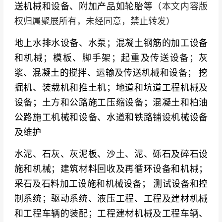
送机械和设备、附加产品如轮胎等
（本文内容版
液压与传动系统
：博世力士乐、丹佛斯、伊顿、
权归属聚展所有，未经同意，禁止转发）
派克汉尼汾、川崎重工、KYB、恒立液压、布赫
地上水排水设备、水泵；混凝土钢筋的加工设备
液压、哈威液压、泊姆克、赫格隆、萨奥丹佛
和机械；模板、脚手架；起重及传送设备；灰
斯、邦飞利、布雷维尼、德纳
浆、混凝土的搅拌、运输及传送机械和设备； 挖
发动机与动力系统
：康明斯、五十铃、洋马、道
掘机、装载机和推土机；地道和坑道工程机械及
依茨、珀金斯、菲亚特动力科技、久保田发动机
设备；土方和公路施工压缩设备；混凝土和柏油
公路施工机械和设备、水道和铁路铺设机械设备
属具与附件
：艾迪精密、惊天液压、欧盛、肯纳
及维护
金属
水泥、石灰、灰泥板、沙土、泥、砾石及碎石设
轮胎与橡胶制品
：泰凯英轮胎、前进轮胎、风神
施和机械；建筑材料回收及再循环设备和机械；
轮胎、三角轮胎、双钱轮胎、普利司通、米其
采石及石料加工设施和机械设备； 测试设备和控
林、固特异
制系统；驱动系统、液压工程、工程及建材机械
中国零部件与配套企业
：山东金利集团、景县华
和工程车辆的装配；工程建材机械及工程车辆、