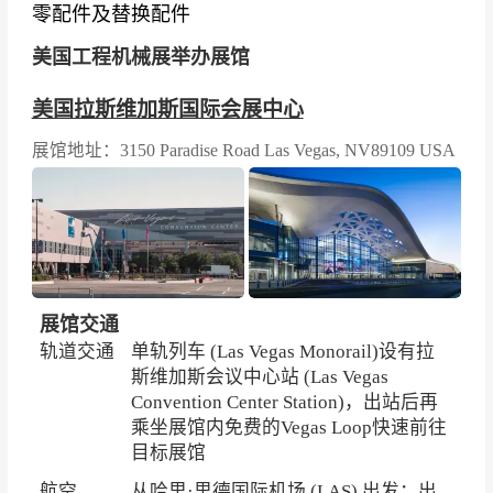
鑫货叉、太阳耐磨件、海穆科技、徐州新润、继
零配件及替换配件
望锻造、长源液压、方圆集团、联骏机械、生力
美国工程机械展举办展馆
液压、钛铭液压、名商科技、宁波科迈尔、恒利
达工程机械、厦门顶骏、欧柴、肯石重工
美国拉斯维加斯国际会展中心
展馆地址：3150 Paradise Road Las Vegas, NV89109 USA
展馆交通
轨道交通
单轨列车 (Las Vegas Monorail)设有拉
斯维加斯会议中心站 (Las Vegas
Convention Center Station)，出站后再
乘坐展馆内免费的Vegas Loop快速前往
目标展馆
航空
从哈里·里德国际机场 (LAS) 出发：出