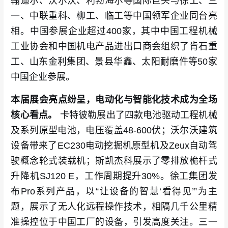
翰迪尔、沃尔沃、利勃海尔等国际巨头与徐工、三
一、中联重科、柳工、临工等中国领军企业同台亮
相。中国参展企业超过400家，其中中国工程机械
工业协会和中国机电产品进出口商会组织了肯石重
工、山东金利集团、景县华鑫、太阳耐磨件等50家
中国企业参展。
本届展会亮点纷呈，电动化与智能化技术成为全场
核心看点。
卡特彼勒展出了四款电池驱动工程机械
及系列原型电池，电压覆盖48-600伏；沃尔沃建筑
设备带来了EC230电动挖掘机原型机及Zeux自动驾
驶概念轮式装载机；斯凯杰科展示了零排放桅杆式
升降机SJ120 E，工作周期提升30%。徐工集团发
布Pro系列产品，以“让设备的智慧‘看得见’”为主
题，展示了无人化远程操作技术，相隔几千公里精
准操控位于中国工厂的设备，引发高度关注。三一