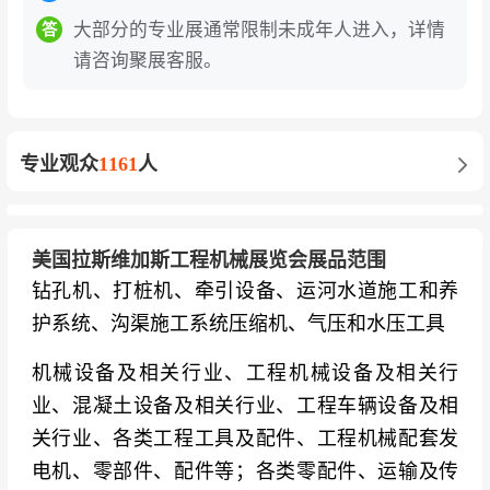
电动化、智能化、全球化转型的发展先机。
大部分的专业展通常限制未成年人进入，详情
答
请咨询聚展客服。
知名展商
国际工程机械巨头
：卡特彼勒、小松、约翰迪
尔、沃尔沃建筑设备、利勃海尔、日立建机、神
专业观众
1161
人
钢建机、特雷克斯、久保田、竹内制作所、JL
G、豪士科、威克诺森、多田野
美国拉斯维加斯工程机械展览会展品范围
中国工程机械领军企业
：徐工集团、三一集团、
钻孔机、打桩机、牵引设备、运河水道施工和养
中联重科、柳工集团、临工集团、山河智能、山
护系统、沟渠施工系统压缩机、气压和水压工具
推股份、龙工集团、浙江鼎力、星邦重工、艾迪
精密、恒立液压、南方路机、泰凯英轮胎
机械设备及相关行业、工程机械设备及相关行
业、混凝土设备及相关行业、工程车辆设备及相
欧洲知名品牌
：维特根集团、安迈、保利、宝
关行业、各类工程工具及配件、工程机械配套发
峨、阿特拉斯·科普柯、希尔博、帕尔菲格、马尼
电机、零部件、配件等；各类零配件、运输及传
托瓦克