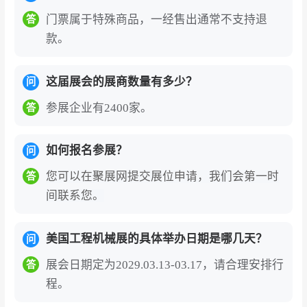
认证审核，对不符合展会入场标准的客户会要
门票属于特殊商品，一经售出通常不支持退
答
求补充审核材料，审核通过后会出具邮件确认
款。
或QR CODE，现场凭护照原件和确认函换领
纸质进馆证或直接扫码入场。
这届展会的展商数量有多少？
问
美国拉斯维加斯工程机械展览会的展商名录、
参展商名单部分如下:L&T TECHNOLOGY SE
参展企业有2400家。
答
RVICES LIMITED、Xylem、Shandong Chuf
eng Heavy Industry Machinery Co., Ltd.、N
如何报名参展？
问
ORTH AMERICAN RESCUE、ABB等。2029
您可以在聚展网提交展位申请，我们会第一时
答
年展会预计汇聚500余家参展企业，如需获取
间联系您。
完整展商名录（含展位号、联系方式），可通
过展会官网或聚展网咨询获取。
美国工程机械展的具体举办日期是哪几天？
问
美国工程机械展的参展价值
展会日期定为2029.03.13-03.17，请合理安排行
答
拉斯维加斯工程机械展是全球工程机械领域最具
程。
规模和影响力的行业盛会之一，与德国Bauma