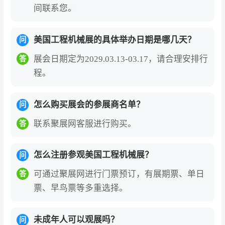
能动力、混合动力等多元技术路线在展会上集中
间联系您。
呈现。数字化控制、无人化操作、AI辅助系统等
智能技术成为展商比拼的焦点。展商普遍以成套
美国工程机械展的具体举办日期是哪几天？
问
化解决方案替代单一产品展示，反映行业从“卖设
展会日期定为2029.03.13-03.17，请合理安排行
答
备”向“提供系统服务”的转型趋势。
程。
对于中国企业而言，该展会是开拓全球市场、链
接国际资源、展示创新实力的战略门户。
2026年
怎么购买展会的参展商名单？
问
展会共有超过400家中国企业参展，包括徐工、三
联系聚展网客服进行购买。
答
一、中联重科、柳工、临工等龙头企业，以及众
多核心零部件企业。展会为中国企业提供了与国
怎么注册参观美国工程机械展？
问
际一流品牌同台竞技、深度对接北美及全球高端
可通过聚展网进行门票预订，有展期票、单日
答
客户的战略平台。中国参展企业在展会期间发布
票、早鸟票等多重选择。
全球新品、展示智能化与电动化最新成果，收获
大量订单与国际客户认可。参展企业可借助这一
未成年人可以观展吗？
问
平台对接全球核心采购资源，抢占工程机械产业