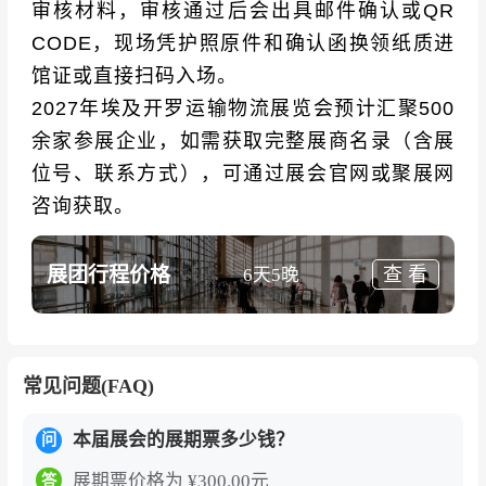
审核材料，审核通过后会出具邮件确认或QR
CODE，现场凭护照原件和确认函换领纸质进
馆证或直接扫码入场。
2027年埃及开罗运输物流展览会预计汇聚500
余家参展企业，如需获取完整展商名录（含展
位号、联系方式），可通过展会官网或聚展网
咨询获取。
展团行程价格
查 看
6天5晚
常见问题(FAQ)
本届展会的展期票多少钱？
问
展期票价格为 ¥300.00元
答