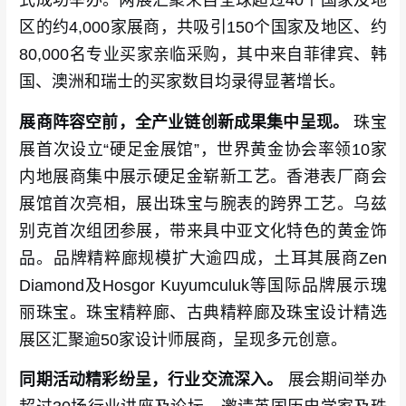
式成功举办。两展汇聚来自全球超过40个国家及地
区的约4,000家展商，共吸引150个国家及地区、约
80,000名专业买家亲临采购，其中来自菲律宾、韩
国、澳洲和瑞士的买家数目均录得显著增长。
展商阵容空前，全产业链创新成果集中呈现。
珠宝
展首次设立“硬足金展馆”，世界黄金协会率领10家
内地展商集中展示硬足金崭新工艺。香港表厂商会
展馆首次亮相，展出珠宝与腕表的跨界工艺。乌兹
别克首次组团参展，带来具中亚文化特色的黄金饰
品。品牌精粹廊规模扩大逾四成，土耳其展商Zen
Diamond及Hosgor Kuyumculuk等国际品牌展示瑰
丽珠宝。珠宝精粹廊、古典精粹廊及珠宝设计精选
展区汇聚逾50家设计师展商，呈现多元创意。
同期活动精彩纷呈，行业交流深入。
展会期间举办