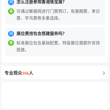
怎么注册参观香港珠宝展？
问
计。
展会深度结合文化传承与创新潮流，首次设
立的“硬足金展馆”向国际展示高纯度、高硬度黄金
可通过聚展网进行门票预订，有展期票、单日
答
票、早鸟票等多重选择。
的崭新工艺，为黄金饰品开拓新市场。同时，来
自韩国、香港等地的设计师展商带来了融合东方
美学与当代设计的创意作品，彰显个性化珠宝的
展位费用包含搭建服务吗？
问
潮流趋势。展会期间举办的行业研讨会，聚焦人
标准展位包含基础配置，特装展位需额外安排
答
工智能、大数据等新技术对珠宝行业的影响，为
搭建。
参展商把握未来技术趋势提供战略窗口。
助力中国企业“出海”与品牌升级的战略门户。
对
专业观众
166
人
于中国内地企业而言，参展香港珠宝展是借助香
港“超级联系人”优势拓展海外市场的最佳跳板。世
界黄金协会率领的硬足金展商在展会上成功接获
东南亚、中东及印度市场订单，更有展商计划于
香港设立办公室以开拓环球商机。展会同时与淘