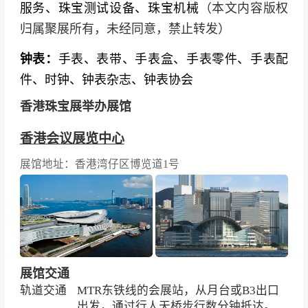
服务、珠宝测试设备、珠宝机械
（本文内容版权
光达、甘露珠宝、赛菲尔珠宝、金至珠宝、壹安
归属聚展所有，未经同意，禁止转发）
珠宝、比辰钟錶珠宝、Austy Lee、Glamour Fine
Jewelry、Arihant Star、Sim Star Asia
钟表：
手表、表带、手表盒、手表零件、手表配
件、时钟、钟表杂志、钟表协会
硬足金展馆企业（世界黄金协会组织）
：深圳粤
豪珠宝、赛菲尔珠宝、金至珠宝、翠绿首饰、星
香港珠宝展举办展馆
光达、甘露珠宝、金一文化、百泰珠宝、宝怡珠
香港会议展览中心
宝、金龙珠宝
展馆地址：香港湾仔区博览道1号
设计师品牌
：韩国设计师展团（10位）、香港设
计师Austy Lee、亚太区创作师协会成员、亚洲珠
宝文化设计工艺协会成员
检测认证及服务品牌
：GIA香港、Gubelin Hong
Kong、香港珠宝玉石厂商会、香港钻石总会
展馆交通
轨道交通
MTR
东铁线的
会展站
，从月台或B3出口
国际展团及产区代表
：竹山绿松石展团、香港表
出发，通过行人天桥步行数分钟抵达。