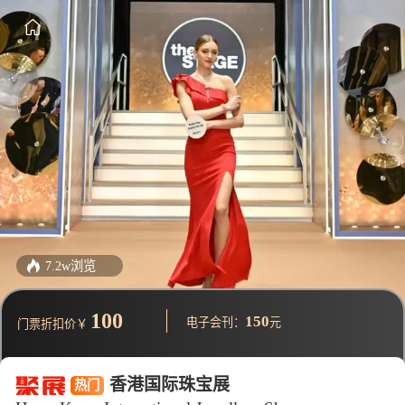
7.2w浏览
100
150
电子会刊：
元
门票折扣价￥
香港国际珠宝展
热门