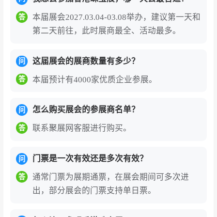
等专区，集中展示各地名贵宝石。珠宝展则侧重
本届展会2027.03.04-03.08举办，建议第一天和
答
首饰成品，特设“品牌精粹廊”展示国际品牌珠宝，
第二天前往，此时展商最全、活动最多。
“珠宝精粹廊”呈献稀珍首饰，更汇聚逾50家设计
师展商，满足从高端投资级珠宝到个性化设计师
这届展会的展商数量有多少？
问
作品的全方位采购需求。
本届预计有4000家优质企业参展。
答
汇聚全球高质量买家，国际化程度冠绝业界。
展
会每年吸引来自全球150个国家和地区的约80,00
怎么购买展会的参展商名单？
问
0名专业买家亲临采购，其中菲律宾、韩国、澳洲
联系聚展网客服进行购买。
答
及瑞士等地买家数目增长显著。来自中国内地、
印度、中东、欧美及东盟的进口商、批发商、大
门票是一次有效还是多次有效？
问
型零售商与采购决策者云集，参展商能够在家门
口精准对接来自世界各地的核心买家资源，高效
通常门票为展期通票，在展会期间可多次进
答
开拓国际市场。
出，部分展会的门票支持单日票。
引领行业创新趋势，融合东方美学与现代设