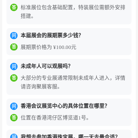
式），可通过展会官网或聚展网咨询获取。
标准展位包含基础配置，特装展位需额外安排
答
香港国际珠宝展的参展价值
搭建。
全球规模最大的一站式珠宝商贸平台。
展会由香
本届展会的展期票多少钱？
问
港贸易发展局主办，与香港国际钻石、宝石及珍
珠展以“两展两地”模式协同举行，汇聚逾40个国
展期票价格为 ¥100.00元
答
家及地区、约4,000家展商，其中七成来自香港以
外地区，覆盖从钻石、宝石、珍珠等原材料，到
未成年人可以观展吗？
问
珠宝成品、设计师品牌，以及镶嵌组件、包装、
大部分的专业展通常限制未成年人进入，详情
答
鉴别仪器等全产业链环节。这一全球顶级的展会
请咨询聚展客服。
平台，为参展商提供了无可比拟的国际曝光度与
行业影响力。
香港会议展览中心的具体位置在哪里？
问
全产业链覆盖，精准对接多元采购需求。
两展分
位置在香港湾仔区博览道1号。
答
工明确，钻石、宝石及珍珠展聚焦顶级珠宝原材
料，设有“美鑽精粹廊”、“自然瑰寶”、“海洋瑰寶”
我想去参加香港珠宝展，哪一天去最合适？
问