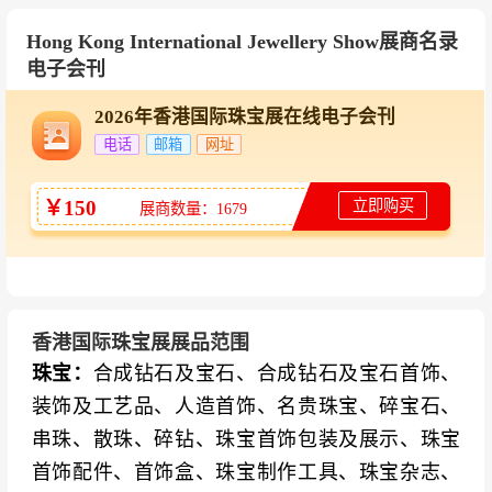
宝天猫、抖音等电商平台合作，邀请网红达人现
场直播，协助展商突破地域界限开拓内地市场，
Hong Kong International Jewellery Show展商名录
实现品牌曝光与销售转化双重价值。
电子会刊
知名展商
2026年香港国际珠宝展在线电子会刊
电话
邮箱
网址
国际知名珠宝品牌及展团
：土耳其Zen Diamon
d、土耳其Hosgor Kuyumculuk、韩国Soyou、日
￥150
立即购买
展商数量：1679
本Jewelry of Raden & Urushi、澳洲Autore Pearl
s、澳洲Cody Opal、美国Emco Gem、法国Alain
Boite、意大利展商、德国展商、哥伦比亚展商、
印度展团、泰国展团、乌兹别克展团、坦桑石协
香港国际珠宝展展品范围
会、国际彩色宝石协会
珠宝：
合成钻石及宝石、合成钻石及宝石首饰、
装饰及工艺品、人造首饰、名贵珠宝、碎宝石、
中国内地及香港品牌
：骏邑国际、维多利亚珠
串珠、散珠、碎钻、珠宝首饰包装及展示、珠宝
宝、周大福、六福珠宝、谢瑞麟、景福珠宝、点
首饰配件、首饰盒、珠宝制作工具、珠宝杂志、
睛品、TSL、MaBelle、粤豪珠宝、翠绿首饰、星