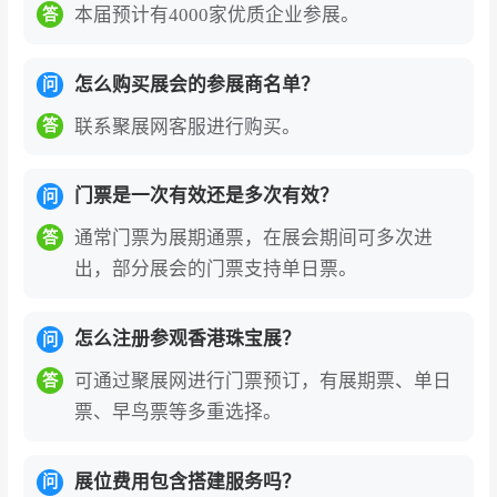
本届预计有4000家优质企业参展。
答
石镶嵌首饰类别中大放光芒。此外，香港是生产
黄金饰物和珠宝玉器的领导者。
怎么购买展会的参展商名单？
问
香港国际珠宝展门票为电子门票，中国国内观
联系聚展网客服进行购买。
答
众线上预登记办理需实名制绑定身份证信息，
国外观众办理需实名制绑定护照信息，港澳台
门票是一次有效还是多次有效？
问
观众门票登记需实名制绑定港澳台通行证，现
通常门票为展期通票，在展会期间可多次进
答
场刷身份证验证入场或出示电子门票二维码刷
出，部分展会的门票支持单日票。
码入场。
香港国际珠宝展的展商名录、参展商名单部分
怎么注册参观香港珠宝展？
问
如下:Artful Corporation Limited、La Marqui
se Jewellery Limited、Apel Is Mounting、Et
可通过聚展网进行门票预订，有展期票、单日
答
on Jewelry Co Ltd、Shimada Jewelry Inc
票、早鸟票等多重选择。
等。2027年展会预计汇聚500余家参展企业，
如需获取完整展商名录（含展位号、联系方
展位费用包含搭建服务吗？
问