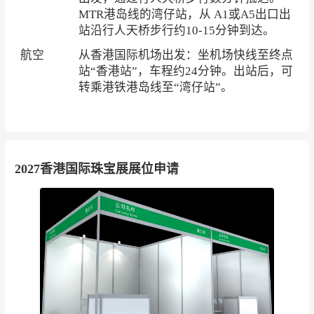
厂商会、乌兹别克黄金珠宝展商、土耳其展商、
MTR
港岛线的
湾仔站
，从 A1或A5出口出
站沿行人天桥步行约10-15分钟到达。
印度宝石供应商、巴西展团、阿联酋展团
航空
从香港国际机场出发：坐机场快线至终点
站“香港站”，车程约24分钟。出站后，可
转乘港铁港岛线至“湾仔站”。
2027香港国际珠宝展展位申请