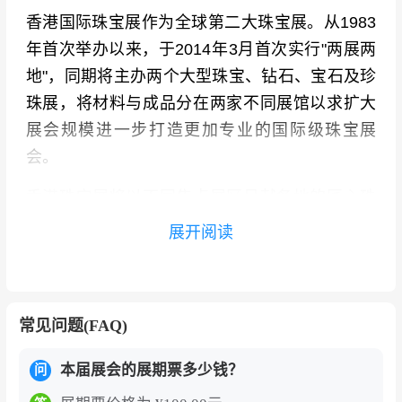
香港国际珠宝展作为全球第二大珠宝展。从1983
年首次举办以来，于2014年3月首次实行"两展两
地"，同期将主办两个大型珠宝、钻石、宝石及珍
珠展，将材料与成品分在两家不同展馆以求扩大
展会规模进一步打造更加专业的国际级珠宝展
会。
香港珠宝展将以不同焦点展区呈献各地的匠心珠
宝，包括“珠宝精粹廊”、“品牌精粹廊”，以及“珠宝
展开阅读
设计精选”。“珠宝精粹廊”将展示澳洲、中国内
地、德国、中国香港、印度、意大利、日本、瑞
士、泰国、英国和美国等展商所呈献的高贵珠宝
常见问题(FAQ)
系列，镶有摄人的钻石、宝石、翡翠和珍珠。
本届展会的展期票多少钱？
“珠宝设计精选”则展示设计师时尚系列，包括备受
问
关注的奥地利、中国内地、法国、日本、韩国、