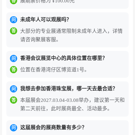
展期票价格为 ¥100.00元
答
泰国和美国设计师。同时，墨西哥和马来西亚等
多个国家展馆今年载誉重临珠宝双展。另外，“品
未成年人可以观展吗？
问
牌精粹廊”将带来瞩目的国际品牌，包括来自意大
大部分的专业展通常限制未成年人进入，详情
答
利的Giorgio Visconti、香港的Chete、西班牙的C
请咨询聚展客服。
arrera Y Carrera和中国内地的老凤祥等。
香港国际珠宝展是世界级珠宝展会，带来业界精
香港会议展览中心的具体位置在哪里？
问
英的璀璨珠宝首饰。全球注目的年度盛会呈献珠
位置在香港湾仔区博览道1号。
答
宝杰作、经典首饰及匠心工艺。除了动人心弦的
珠宝首饰外，展会期间亦举行多场专家讲座、耀
我想去参加香港珠宝展，哪一天去最合适？
问
目珠宝汇演及交流活动。
（本文内容版权归属聚
本届展会2027.03.04-03.08举办，建议第一天和
答
展所有，未经同意，禁止转发）
第二天前往，此时展商最全、活动最多。
香港珠宝行业的重要角色，香港获称为珠宝贸易
中心，当之无愧。本地生产商主要出口高档及中
这届展会的展商数量有多少？
问
等价位的珠宝；而熟练的珠宝工匠更让香港在宝