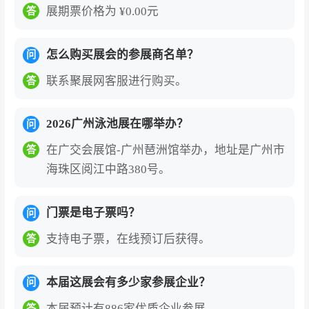
林、柯亚、水木沙、爵仕、世一、日出东方、巨
展期票价格为 ¥0.00元
答
龙、威浪仕、意科、普乐适、法思乐、锦德、尚
雷仕、博源尚、华进、帕纳佳世、创稳、洛名
怎么购买展会的参展商名单？
问
狮、智净未来、欧仕达、泳德、宝标、火兔、北
联系聚展网客服进行购买。
答
沃、博尔富、德维普等众多行业领军企业与新锐
品牌悉数亮相，覆盖泳池设备、SPA水疗、温泉
2026广州泳池展在哪举办？
问
浴场、水上乐园、智慧管理系统、环保节能技
在广交会展馆-广州琶洲馆举办，地址是广州市
答
术、康养休闲配套等全产业链核心品类，构建起
海珠区阅江中路380号。
从上游供应链到下游应用场景的完整生态圈。
广州亚洲泳池SPA展览会（Asia Pool & Spa Exp
门票是电子票吗？
问
o）立足全球康养经济持续升温的大背景，整合高
支持电子票，在线预订后获得。
答
端按摩浴缸、远红外桑拿房、多功能蒸汽房及配
套控制系统，覆盖酒店、民宿、康养社区及家庭
本届这展会有多少家参展企业？
问
休闲等多元应用场景。
本届预计有886家优质企业参展。
答