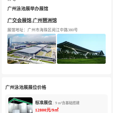
广州泳池展举办展馆
按摩浴缸与桑拿设备类：
菲亚兰德、爱泊、瑞莱
思、多诺米蒂、浪潮、碧毅、得科、百特、铂尔
广交会展馆-广州琶洲馆
普、英杰沃特、他拍档、诚加宝、世高百顺、佳
展馆地址：广州市海珠区阅江中路380号
灯彩、莱格特、华信、沃菩、珠城、美康、浪
鲸、美池、沃科、奥利仕、特滤达、沃恩、新
创、伯纳、英瑞、格林泰科、尊禾、瀚涧、爱美
泰、北冰洋、博乐惠、雅华、汇斯顿、郑升、阿
法拉伐、水冠、浪霸、大环、伟韬、源越、瑞霖
长生、安洁、乐也、信赛恩、名利杨、铂锐、文
鼎思海、浚洁、优威、智敏、佳品、锆仪
广州泳池展展位价格
国际品牌及海外展商：
Platinum Spasaun (smc-p
rivate) Ltd、Rudbecon、MAGASINS TREVI IN
标准展位
C.、TREVI FABRICATION INC.、美国Pentair滨
|
9 m²含基础搭建
12800元/9㎡
特尔、美国HAYWARD亨沃、美国RHEEM瑞美、