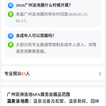
2026广州泳池展什么时候开展？
问
对于中国企业的独特价值——链接全球市场的出
海战略引擎
。依托鸿威集团在全球五大洲的辐射
本届广州泳池展的举办时间是2026.05.15-
答
05.17。
布局，展会全面升级国际化内容板块，在汇聚优
质海外品牌参展的同时，助力国内企业深度融入
全球泳池SPA产业网络。海外展团来自法国、美
未成年人可以观展吗？
问
国、德国、澳大利亚、俄罗斯、印度等70余个国
大部分的专业展通常限制未成年人进入，详情
答
家，搭建起“内贸+外贸”双循环的核心桥梁。作为
请咨询聚展客服。
中国泳池SPA产业的国际枢纽，展会累计服务专
业观众超20万人次，其中海外观众逾3万人，是泳
池企业“不出国门、链接全球”的战略平台。
专业观众
83
人
技术创新与行业趋势的前沿阵地
。展会上，节能
变频温泉泳池（节能高达20倍）、续航突破40小
时的无线泳池清洁机器人、低盐低氯消杀方案等
广州亚洲泳池SPA展览会展品范围
温泉泳池类：
温泉设备及配套、温泉勘探、园林
智能化、绿色化产品成为热点。展会聚焦“泳池