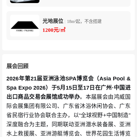
美国懿华ECOQUA、德国Lovibond罗威邦、法国
OCEDIS欧池帝、MLCO INTERNATIONAL TRA
光地展位
|
18m²起，不含搭建
DE、Aquarine、Crystal Blue Enterprises Inc.、B
1200元/㎡
ANBAS、爱得万（宁波）密封技术有限公司（美
国）、Proway
展会回顾
2026年第21届亚洲泳池SPA博览会（Asia Pool &
Spa Expo 2026）于5月15日至17日在广州·中国进
出口商品交易会展馆成功举办
。本届展会由鸿威国
际会展集团有限公司、广东省沐浴休闲协会、广东
省民宿行业协会联合主办，以“全球视野+中国制造”
深度融合为主题，同期联动亚洲潜水装备展、亚洲
水上救援展、亚洲游艇博览会、世界花园生活博览