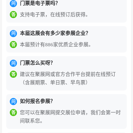
门票是电子票吗？
景的完整生态圈。2026年展会全新增设“亚洲游泳
问
展”与“亚洲按摩浴缸&桑拿设备展”两大垂直板块，
支持电子票，在线预订后获得。
答
并联动“亚洲潜水装备展”“亚洲水上救援展”“亚洲游
艇博览会”“世界花园生活博览会”，构建起“水系文
本届这展会有多少家参展企业？
问
旅+康养休闲+户外露营+花园生活”的全场景产业
本届预计有886家优质企业参展。
答
交流生态。
精准对接全球核心买家与产业链资源
。2026年展
门票怎么买呀？
问
会汇聚来自全球70余个国家和地区的1000余名海
建议在聚展网或官方合作平台提前在线预订
答
外专业采购商，海外观众预登记人数同比增长3
（含展期票、单日票、早鸟票）
0%，覆盖欧美、澳洲、中东、东南亚等核心市
场。同期举办的“全球泳池SPA行业高峰论坛”“匠
如何报名参展？
问
池奖颁奖典礼”“乐水之旅—外商来华工厂参观”等
您可以在聚展网提交展位申请，我们会第一时
活动，深度整合全产业链优质资源，吸引商业地
答
间联系您。
产、酒店集团、游泳俱乐部、工程商、经销商等
领域海量专业买家与行业精英齐聚。