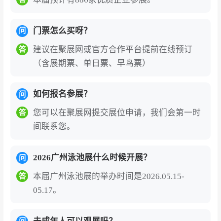
广州亚洲泳池SPA展览会门票为电子门票，中
国国内观众线上预登记办理需实名制绑定身份
门票怎么买呀？
问
证信息，国外观众办理需实名制绑定护照信
建议在聚展网或官方合作平台提前在线预订
息，港澳台观众门票登记需实名制绑定港澳台
答
（含展期票、单日票、早鸟票）
通行证，现场刷身份证验证入场或出示电子门
票二维码刷码入场。
广州亚洲泳池SPA展览会的展商名录、参展商
如何报名参展？
问
名单部分如下:浙江同发塑机有限公司、宁波徽
您可以在聚展网提交展位申请，我们会第一时
答
涌泳池用品有限公司、河北优威环保设备科技
间联系您。
有限公司、安徽卫家健康科技有限公司、青岛
德维普化工有限公司等。2027年展会预计汇聚
2026广州泳池展什么时候开展？
问
500余家参展企业，如需获取完整展商名录
本届广州泳池展的举办时间是2026.05.15-
答
（含展位号、联系方式），可通过展会官网或
05.17。
聚展网咨询获取。
广州亚洲泳池SPA展览会（Asia Pool & Sp