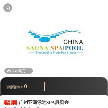
3.4w浏览
0
门票折扣价￥
广州亚洲泳池SPA展览会