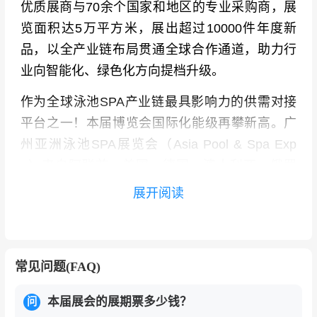
优质展商与70余个国家和地区的专业采购商，展
览面积达5万平方米，展出超过10000件年度新
品，以全产业链布局贯通全球合作通道，助力行
业向智能化、绿色化方向提档升级。
作为全球泳池SPA产业链最具影响力的供需对接
平台之一！本届博览会国际化能级再攀新高。广
州亚洲泳池SPA展览会（Asia Pool & Spa Exp
o）来自阿联酋、美国、德国、澳大利亚、俄罗
斯、印度、沙特阿拉伯、英国、巴西、南非等70
展开阅读
余个国家的专业采购携带采购需求，与参展企业
展开精准对接。
与此同时，中国本土领军品牌与国际行业翘楚同
常见问题(FAQ)
台竞秀。卡丹丽、沐禾景晟、雷达、千叶&爱克、
本届展会的展期票多少钱？
蒙娜丽莎、波英、意万仕、威帕、蓝尔迪、芬
问