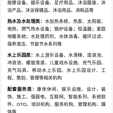
按摩设备、娱乐设备、足疗用品、沐浴服装、沐
帕、蓝尔迪、芬林、柯亚、水木沙、爵仕、世
浴产品、沐浴保健品、沐浴用品、消耗品等
一、巨龙、威浪仕、意科、普乐适、泳乐、法思
乐、锦德、尚雷仕、博源尚、华进、迪高乐、帕
热水及水处理类：
水加热系统、热泵、太阳能、
纳佳世、创稳、洛名狮、智净未来、欧仕达、泳
电热、燃气热水设备；锅炉设备；恒温器；家庭
德、宝标、火兔、北沃、博尔富、德维普、绿
地暖系统；水处理药剂、水体消毒、循环过滤、
颍、澳熙、星迈创新、中广、源上源、飞瑞科、
保养清洁、节能节水系列等
寰庆、酷沃、芯特安、沃克斯顿、佳达、欧思
水上乐园类：
水上游乐设备、水滑梯、造浪池、
丹、华夏光辉、夏泳、恒晟、凌霄、雅致、华
冲浪池、螺旋滑道、儿童戏水设施、充气乐园、
希、万丞、金蝌蚪、美汇、贝克斯、冠亚、卫
充气玩具、移动水上乐园、水上乐园设计、工
家、凯康、德普乐、斯蒙达、利欧、万居隆、阿
程、策划、管理等相关机构
康特、侨毅、科润、群泰、富锐、可利威、全
荃、雅瑞、丽莎、新源辉、奥奇、清水清、喜露
配套服务类：
康体休闲、娱乐设施、设计、装
宝、尚明、乐余、凯信、约利、浦路威、春辉、
饰、施工、强弱电、互联网、智能系列、系统软
淘陶易、华北亿洋、威固、浦迈、迈高、青葫
件、OTO、培训机构、服务机构、管理机构、媒
芦、溴卫士、金穗、益秋、一水
体等