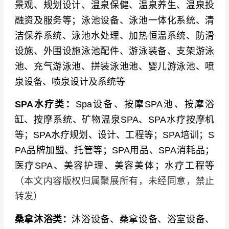
景观、规划设计、温泉保健、温泉养生、温泉投
+百业”的深度融合成果，从传统设备制造向系统
融资及服务等；泳池设备、泳池一体化系统、清
化、场景化解决方案转型，涵盖智慧管理系统、
洁保养系统、泳池水处理、加热恒温系统、防滑
环保节能技术、康养休闲配套等前沿领域。参展
设施、外围设施泳池配件、游泳装备、支架游泳
企业可借此洞察行业向“智能、节能、绿色”转型升
池、充气游泳池、拼装泳池池、婴儿游泳池、喷
级的趋势，抢占泳池SPA产业发展先机。
泉设备、喷泉设计及系统等
广州的区位与产业优势
。展会在广州·中国进出口
商品交易会展馆举办，地处粤港澳大湾区核心，
SPA水疗类：
Spa设备、按摩SPA池、按摩浴
是中国泳池SPA产业最发达的产业集群所在地。
缸、按摩系统、矿物温泉SPA、SPA水疗按摩机
依托广州作为国际商贸中心和“一带一路”重要节点
等；SPA水疗规划、设计、工程等；SPA培训；S
的战略地位，Asia Pool & Spa Expo为参展商提
PA品牌加盟、托管等；SPA用品、SPA消耗品；
供了对接全国及全球市场的战略平台。
医疗SPA、美容护理、美容美体；水疗工程等
（本文内容版权归属聚展所有，未经同意，禁止
知名展商
转发）
泳池设备与水处理类：
卡丹丽、沐禾景晟、雷
桑拿沐浴类：
沐浴设备、桑拿设备、浴室设备、
达、千叶&爱克、蒙娜丽莎、波英、意万仕、威