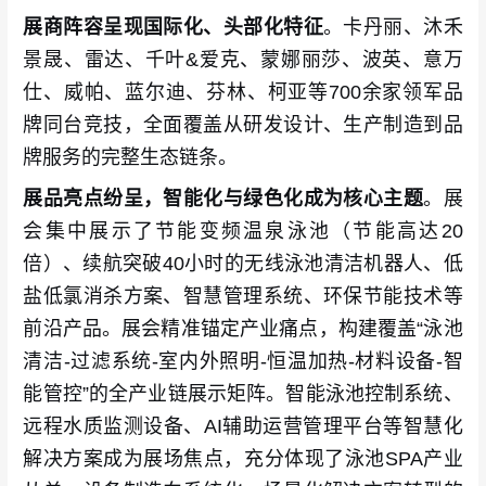
展商阵容呈现国际化、头部化特征
。卡丹丽、沐禾
景晟、雷达、千叶&爱克、蒙娜丽莎、波英、意万
仕、威帕、蓝尔迪、芬林、柯亚等700余家领军品
牌同台竞技，全面覆盖从研发设计、生产制造到品
牌服务的完整生态链条。
展品亮点纷呈，智能化与绿色化成为核心主题
。展
会集中展示了节能变频温泉泳池（节能高达20
倍）、续航突破40小时的无线泳池清洁机器人、低
盐低氯消杀方案、智慧管理系统、环保节能技术等
前沿产品。展会精准锚定产业痛点，构建覆盖“泳池
清洁-过滤系统-室内外照明-恒温加热-材料设备-智
能管控”的全产业链展示矩阵。智能泳池控制系统、
远程水质监测设备、AI辅助运营管理平台等智慧化
解决方案成为展场焦点，充分体现了泳池SPA产业