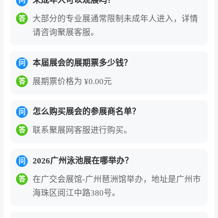
未成年人可以观展吗？
问
a Expo）的参展价值
大部分的专业展通常限制未成年人进入，详情
答
全球泳池SPA行业规模最大、国际化程度最高的
请咨询聚展客服。
专业盛会之一
。广州亚洲泳池SPA展览会（Asia
Pool & Spa Expo）由鸿威国际会展集团联合广东
本届展会的展期票多少钱？
问
省沐浴休闲协会、广东省民宿行业协会主办，自
展期票价格为 ¥0.00元
答
创办以来已成功举办二十一届。在全球健康消费
升级与文旅休闲产业深度融合的背景下，泳池SP
怎么购买展会的参展商名单？
问
A行业正加速向智能化、绿色化、场景化转型，展
联系聚展网客服进行购买。
答
会被行业公认为全球泳池SPA产业发展的风向标
和企业拓展亚洲及全球市场的核心门户。
2026广州泳池展在哪举办？
问
全产业链覆盖的一站式展示平台
。展会涵盖泳池
在广交会展馆-广州琶洲馆举办，地址是广州市
答
设备、SPA水疗、温泉浴场、水上乐园、智慧管
海珠区阅江中路380号。
理系统、环保节能技术、康养休闲配套等全产业
链核心品类，构建起从上游供应链到下游应用场