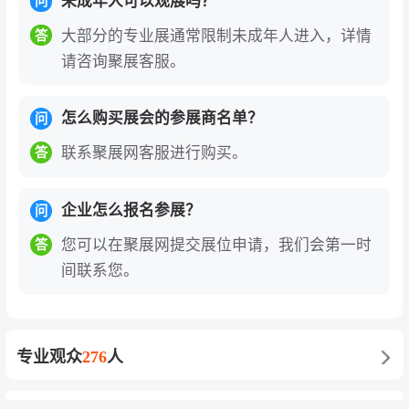
国际半导体与芯片巨头
：英特尔、德州仪器、意
未成年人可以观展吗？
问
法半导体、英飞凌、恩智浦、瑞萨电子、微芯科
大部分的专业展通常限制未成年人进入，详情
答
技、安森美、亚德诺半导体、三星电子、SK海力
请咨询聚展客服。
士、美光科技、铠侠、西部数据、兆易创新
怎么购买展会的参展商名单？
问
无源元件与传感器品牌
：村田制作所、TDK、太
阳诱电、京瓷、国巨、华新科技、基美、威世、
联系聚展网客服进行购买。
答
尼吉康、松下电器、艾普克斯、盛思锐、楼氏电
子、应美盛
企业怎么报名参展？
问
您可以在聚展网提交展位申请，我们会第一时
连接器与线束品牌
：泰科电子、莫仕、安费诺、
答
间联系您。
鸿海精密、立讯精密、中航光电、得润电子、长
盈精密、信维通信、富士康、APTIV、罗森伯
格、莱尼、住友电装
专业观众
276
人
电源管理与功率器件品牌
：英飞凌、德州仪器、
亚德诺半导体、安森美、罗姆半导体、艾普凌