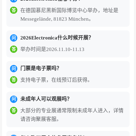
参展价值
在德国慕尼黑新国际博览中心举办，地址是
答
全球电子行业旗舰平台
：始创于1964年，每两年
Messegelände, 81823 München。
一届，是全球规模最大、最具影响力的电子元器
件专业博览会，被誉为德国慕尼黑的“城市名片”。
2026Electronica什么时候开展？
问
2024年展会汇聚来自59个国家及地区的3480家参
举办时间是2026.11.10-11.13
答
展企业，其中国际展商占比高达76%，吸引约100
个国家及地区的80000名专业观众，54%为国际
门票是电子票吗？
问
观众。
支持电子票，在线预订后获得。
答
全产业链全景覆盖
：2026年展会将启用全部18个
展馆，与同期举办的SEMICON Europa共享两个
未成年人可以观展吗？
问
半展馆，完整覆盖从半导体、传感器、无源器件
大部分的专业展通常限制未成年人进入，详情
答
等基础元器件，到嵌入式系统、电子设计、测试
请咨询聚展客服。
测量等中游技术，再到汽车电子、工业电子、消
费电子、医疗电子等下游应用的电子产业全价值