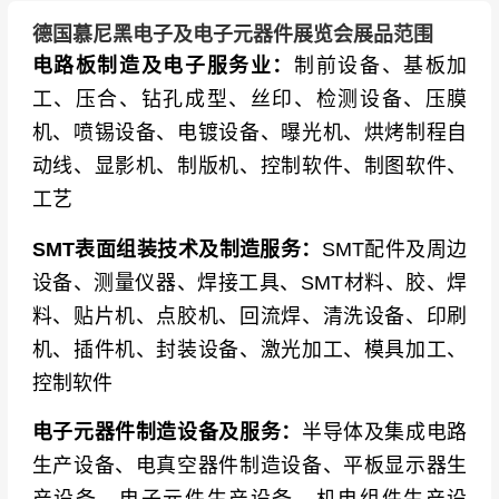
科、力特、比亚迪半导体、士兰微、华润微、威
德国慕尼黑电子及电子元器件展览会展品范围
世、IXYS
电路板制造及电子服务业：
制前设备、基板加
工、压合、钻孔成型、丝印、检测设备、压膜
嵌入式系统与存储品牌
：英特尔、AMD、高通、
机、喷锡设备、电镀设备、曝光机、烘烤制程自
联发科、瑞昱、赛灵思、Altera、微芯科技、新唐
动线、显影机、制版机、控制软件、制图软件、
科技、华邦电子、旺宏电子、芯成半导体、紫光
工艺
展锐
SMT表面组装技术及制造服务：
SMT配件及周边
测试测量与仪器品牌
：罗德与施瓦茨、是德科
设备、测量仪器、焊接工具、SMT材料、胶、焊
技、泰克科技、横河电机、日置、固纬电子、普
料、贴片机、点胶机、回流焊、清洗设备、印刷
源精电、同惠电子
机、插件机、封装设备、激光加工、模具加工、
分销与供应链品牌
：Digi-Key、Mouser、得捷电
控制软件
子、富昌电子、安富利、艾睿电子、大联大控股
电子元器件制造设备及服务：
半导体及集成电路
生产设备、电真空器件制造设备、平板显示器生