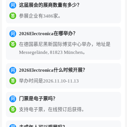
高端论坛权威赋能
：展会同期举办electronica Aut
这届展会的展商数量有多少？
问
omotive Conference、CEO圆桌会议、edge lab
参展企业有3486家。
答
LIVE实践专区等丰富活动。CEO圆桌会议汇聚顶
级行业领袖，汽车电子大会探讨全球移动出行趋
2026Electronica在哪举办？
问
势，各展区设置专家论坛提供实践知识分享。
在德国慕尼黑新国际博览中心举办，地址是
答
创新孵化与人才赋能
：Fast Forward初创企业展
Messegelände, 81823 München。
区为新生力量提供与投资者、OEM对接的“发射
台”；职业专区吸引顶尖人才，推动行业可持续发
2026Electronica什么时候开展？
问
展。
举办时间是2026.11.10-11.13
答
60年品牌积淀
：作为全球电子行业历史最悠久、
最负盛名的品牌展会之一，electronica代表着行
门票是电子票吗？
问
业权威与品质，参展即获得正向品牌形象加持。
支持电子票，在线预订后获得。
答
知名展商