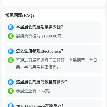
子门票，国内外观众线上预登记办理需实名制
绑定护照信息，门票购买后主办方需进行观众
常见问题(FAQ)
身份认证审核，对不符合展会入场标准的客户
会要求补充审核材料，审核通过后会出具邮件
本届展会的展期票多少钱？
问
确认或QR CODE，现场凭护照原件和确认函
展期票价格为 ¥1000.00元
答
换领纸质进馆证或直接扫码入场。
德国慕尼黑电子及电子元器件展览会的展商名
怎么注册参观Electronica？
问
录、参展商名单部分如下:Robert Bosch Gmb
H、Shindengen Electric Manufacturing Co.,
可通过聚展网进行门票预订，有展期票、单日
答
Ltd.、Shenzhen Motoma Power Co., Ltd、T
票、早鸟票等多重选择。
RIA、Xi'an Longtrox RF Scien-Tech Co., Lt
d.等。2026年展会预计汇聚500余家参展企
这届展会的展商数量有多少？
问
业，如需获取完整展商名录（含展位号、联系
参展企业有3486家。
答
方式），可通过展会官网或聚展网咨询获取。
德国慕尼黑电子元器件展（Electronica）的
2026Electronica在哪举办？
问