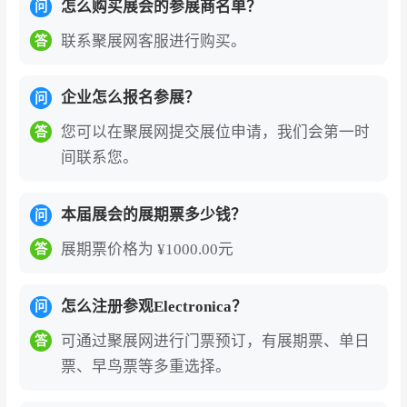
怎么购买展会的参展商名单？
问
链。16个清晰划分的展区让观众轻松锁定目标领
联系聚展网客服进行购买。
答
域。
全球资源链接枢纽
：汇聚来自意大利、中国、法
企业怎么报名参展？
问
国、奥地利、英国、瑞士、美国等全球主要市场
您可以在聚展网提交展位申请，我们会第一时
答
的展商与买家，80,000余名专业观众中74%为拥
间联系您。
有投资决策权的公司决策者。企业可借此平台维
护现有客户关系，开拓新的商业合作伙伴。
本届展会的展期票多少钱？
问
前沿技术首发高地
：2026年展会以“赋能全电社
展期票价格为 ¥1000.00元
答
会”为核心主题，聚焦人工智能、网络安全、能源
效率三大关键议题。AI硬件、边缘计算处理器、
怎么注册参观Electronica？
问
汽车电子架构、宽禁带半导体（SiC/GaN）等前
可通过聚展网进行门票预订，有展期票、单日
沿领域创新成果集中亮相，为企业展示技术实
答
票、早鸟票等多重选择。
力、引领行业变革提供权威舞台。