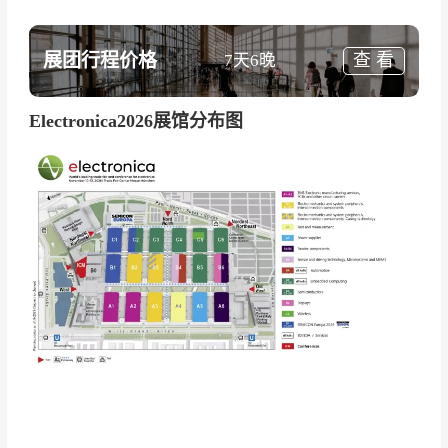
它还是一个引领未来科技的思想碰撞和创新孵化
展团行程价格
查 看
7天6晚
的场所。展会期间，将举办一系列精彩的创新活
动，包括技术演示、产品发布会和智能电子解决
Electronica2026展馆分布图
方案展示。参展者将有机会见证最新的技术突破
和行业趋势，并探索电子元器件在智能工业、物
联网和人工智能等领域的应用。
德国慕尼黑电子及电子元器件展览会（Electronic
a）与全球电子行业的顶尖企业和专家共同探索未
来科技的无限可能性，共同推动电子行业的发展
和创新。Electronica
齐全的参展产品和服务范
围、在电子业界的领先地位、邀请业界重量级人
物参加和展商的国际性是其最吸引人的因素。
德国慕尼黑电子及电子元器件展览会门票为电