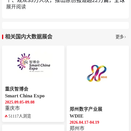
个、观众35万人次，推出原创报道超22万篇，全球
展开阅读
累计曝光量53.9亿次。
展商阵容呈现头部化、国际化特征
。智能网联新能
源汽车板块，长安汽车搭建“天枢智能馆”全方位系
相关国内大数据展会
更多
统化呈现其“天枢智能”科技生态，不仅展出了多款
智能车型，更带来了科幻感十足的“飞行汽车”长安E
H216-S和极具未来感的“飞行背包”，该背包安装3
个涵道，每个推力可达90公斤，最高飞行时速60公
里。赛力斯展示了其创新自研的“魔方技术平台”，
作为全球首个全栈式多动力兼容平台，率先实现“超
重庆智博会
增、纯电、超混”3种新能源动力形式的兼容。特斯
Smart China Expo
拉、吉利、长城、比亚迪等20家知名整车企业，以
2025.09.05-09.08
重庆市
郑州数字产业展
及博世、引望等108家零部件及生态链合作企业参
WDIE
51117人浏览
展。
2026.04.17-04.19
郑州市