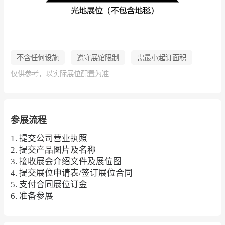
不含任何设施
遵守展馆限制
需最小起订面积
仅供参考，以实际展位配置为准
参展流程
1. 提交公司营业执照
2. 提交产品图片及名称
3. 接收展会介绍文件及展位图
4. 提交展位申请表/签订展位合同
5. 支付合同展位订金
6. 准备参展