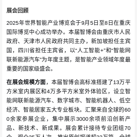
展会回顾
2025年世界智能产业博览会于9月5日至8日在重庆
国际博览中心成功举办。本届智博会由重庆市人民
政府、天津市人民政府共同主办，新加坡担任主宾
国，四川省担任主宾省，以“人工智能+”和“智能网
联新能源汽车”为年度主题，是智能产业领域年度最
重要的国家级盛会。
在展会规模方面
，本届智博会高标准搭建了13万平
方米室内展区和4万多平方米室外体验区，设立智
能网联新能源汽车、数字城市、智能机器人、低空
经济、智能居家五大专业板块。汇聚来自全球的60
0余家参展企业，集中展示3000余项前沿创新产
品、新技术、新成果。展会累计接待专业团组70