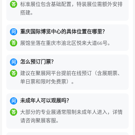
或聚展网咨询获取。
标准展位包含基础配置，特装展位需额外安排
答
搭建。
重庆智博会（Smart China Expo）的参展
价值
重庆国际博览中心的具体位置在哪里？
问
中国及全球智能产业领域规格最高的国家级盛
展馆坐落在重庆市渝北区悦来大道66号。
答
会
：中国国际智能产业博览会（简称智博会）经
党中央、国务院批准，由重庆市人民政府、天津
怎么预订门票？
问
市人民政府共同主办，是智能领域的国家级专业
盛会，也是观察世界、加强交流、深化合作、共
建议在聚展网平台提前在线预订（含展期票、
答
单日票和限时免费票）。
享科技创新成果的重要平台。2024年，中国国际
智能产业博览会与世界智能大会合并，正式更名
为“世界智能产业博览会”，由重庆与天津两地轮流
未成年人可以观展吗？
问
举办。2025年智博会聚焦“人工智能+”和“智能网
大部分的专业展通常限制未成年人进入，详情
答
联新能源汽车”两大年度主题，展示面积超13万平
请咨询聚展客服。
方米，汇聚600余家国内外龙头企业，集中展示3