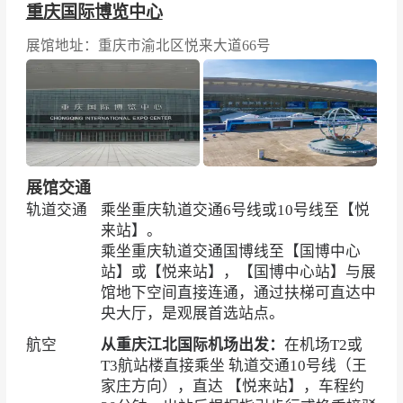
网联新能源汽车万亿级产业集群。依托重庆作为
重庆国际博览中心
国家重要先进制造业中心的战略地位，智博会为
展馆地址：重庆市渝北区悦来大道66号
参展商提供了对接中国西部及全球智能产业的战
略平台。2026年智博会将在天津举办。
知名展商
智能网联新能源汽车企业
：长安汽车、赛力斯汽
展馆交通
车、特斯拉、吉利、长城汽车、比亚迪、蔚来汽
轨道交通
乘坐重庆轨道交通6号线或10号线至【悦
车、小鹏汽车、理想汽车、沃尔沃汽车、奇瑞汽
来站】。
车、睿蓝汽车、合众新能源汽车、庆铃汽车、长
乘坐重庆轨道交通国博线至【国博中心
站】或【悦来站】，【国博中心站】与展
安民生物流、长安汽车金融
馆地下空间直接连通，通过扶梯可直达中
央大厅，是观展首选站点。
汽车零部件及生态链企业
：博世、华为技术、引
望、弗迪电池、宁德时代、瑞浦兰钧、赣锋动
航空
从
重庆江北国际机场
出发：
在机场T2或
T3航站楼直接乘坐 轨道交通10号线（王
力、青山工业、禾赛科技、地平线、黑芝麻智
家庄方向），直达 【悦来站】，车程约
能、龙润汽车转向器、联创电子、承泰科技、芯