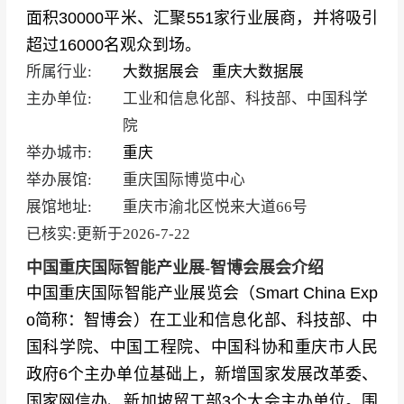
面积30000平米、汇聚551家行业展商，并将吸引
超过16000名观众到场。
所属行业:
大数据展会
重庆大数据展
主办单位:
工业和信息化部、科技部、中国科学
院
举办城市:
重庆
举办展馆:
重庆国际博览中心
展馆地址:
重庆市渝北区悦来大道66号
已核实:更新于
2026-7-22
中国重庆国际智能产业展-智博会展会介绍
中国重庆国际智能产业展览会（Smart China Exp
o简称：
智博会
）
在工业和信息化部、科技部、中
国科学院、中国工程院、中国科协和重庆市人民
政府6个主办单位基础上，新增国家发展改革委、
国家网信办、新加坡贸工部3个大会主办单位。围