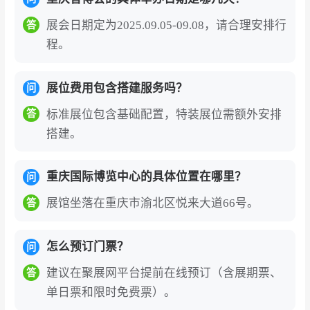
精准对接全球核心买家与产业链资源
：2025年智
博会累计接待专业团组70个、观众35万人次。展
展会日期定为2025.09.05-09.08，请合理安排行
答
程。
会高规格召开12场产业生态大会，揭牌专用量子
计算与量子人工智能等重点实验室，成立城市、
汽车、医保、摩托车四大可信数据空间联盟。新
展位费用包含搭建服务吗？
问
加坡担任主宾国，带来超大城市治理、数字贸
标准展位包含基础配置，特装展位需额外安排
答
易、低空经济等前沿领域的数十项商业项目；英
搭建。
国、意大利、西班牙等国家组织代表团参会，国
际合作的广度与深度令人瞩目。参展商可直面全
重庆国际博览中心的具体位置在哪里？
问
球最具采购实力的客户群体，实现高效的商务对
展馆坐落在重庆市渝北区悦来大道66号。
答
接与市场拓展。
对于中国及国际企业的独特价值——抢占智能产
怎么预订门票？
问
业制高点的战略引擎
：习近平主席向2025智博会
建议在聚展网平台提前在线预订（含展期票、
答
致贺信，强调人工智能正深刻改变人类生产生活
单日票和限时免费票）。
方式、重塑全球产业格局，中国积极推动人工智