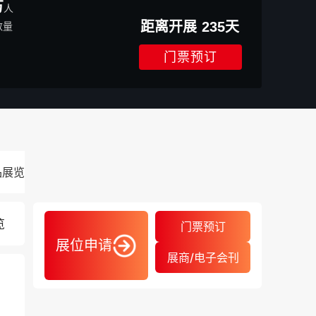
万
人
距离开展
235
天
数量
门票预订
品展览会
2027.03.31-04.02
览
门票预订
展位申请
展商/电子会刊