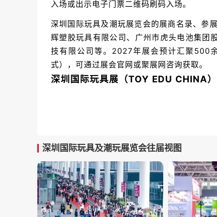
入场或出示电子门票二维码刷码入场。
深圳国际玩具及潮玩展览会的展商名录、参展
辉塑胶玩具有限公司、广州市虎头电池集团
技有限公司等。2027年展会预计汇聚50
式），可通过展会官网或聚展网咨询获取。
深圳国际玩具展（TOY EDU CHIN
中国玩具行业旗舰盛会
：展会由广东省玩具协
年度盛会之一。展览规模达13万平方米，汇聚
观众同比增长超过50%，是企业展示实力、
深圳国际玩具及潮玩展览会往届视图
三展联动全产业链覆盖
：与国际童车及母婴
协同效应。展品完整覆盖各类玩具、教育产品
业链领域，从传统玩具到潮流新品，从幼儿教
求。
潮玩赛道战略高地
：展会顺应市场潮流，全新