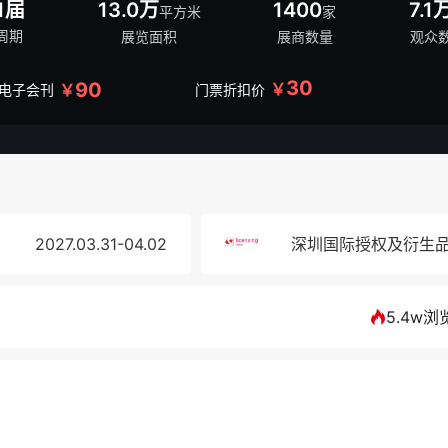
1届
13.0万
1400
7.1
平方米
家
周期
展览面积
展商数量
观众
30
90
￥
￥
/电子会刊
门票折扣价
2027.03.31-04.02
深圳国际授权及衍生
5.4w浏