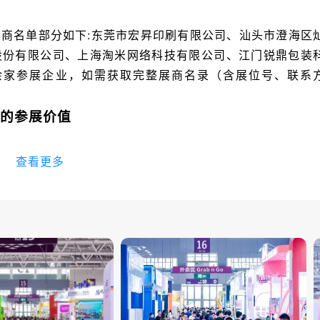
商名单部分如下:东莞市宏昇印刷有限公司、汕头市澄海区
股份有限公司、上海淘米网络科技有限公司、江门锐鼎包装
0余家参展企业，如需获取完整展商名录（含展位号、联系
A）的参展价值
会主办，历经37届发展，已成为中国玩具领域最具影响力
查看更多
1400余家全球参展企业，吸引超7万名专业观众，其中海
引领行业趋势的核心平台。
童用品展、国际授权及衍生品展同期举办，三展联动发挥强
、幼教游乐设施、童车婴童用品、动漫IP授权及衍生品等全
育到IP商业化，上下游企业高效对接，精准匹配全球采购
增设“潮玩专馆”，聚焦14岁及以上消费人群的潮流玩具与收