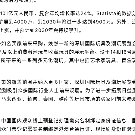
域的活力和潜力。
01亿元人民币，复合年均增长率达24%。Statista的数据
展到4000万，到2030年将进一步达到4900万。另外，
上涨，并预计到2030年会持续攀升。
多如名买家前来采购，焕然一新的深圳国际玩具及潮玩展览
14岁及以上消费者潮玩与收藏玩具的展示平台。设于14和16号
商所带来的一系列多元化潮玩，其中包括艺术家玩具、盲盒
政策的覆盖范围并纳入更多国家，深圳国际玩具及潮玩展览
的产品类别吸引众多国际行业人士前来观展。为了进一步拓展日益
、马来西亚、缅甸、泰国、越南等玩具市场的买家团前来参
，中国国内观众线上预登记办理需实名制绑定身份证信息，
观众门票登记需实名制绑定港澳台通行证，现场刷身份证验