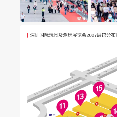
玩具市场，涵盖艺术家玩具、盲盒玩具、手
市场预计到2026年将达1101亿元，复合年
全球资源链接枢纽
：依托中国占全球约70%
甸、泰国、越南等东南亚市场的多个买家团前
深圳国际玩具及潮玩展览会2027展馆分布
等国家和地区的专业采购商，为企业拓展全球
新品首发与潮流风向标
：作为年度采购季首
果的首选平台。从电子电动塑胶玩具、积木拼
以十万计的展品集中亮相，引领年度产品潮流
潮玩与文化创意深度融合
：展会汇聚4M、万
牌，以及敦煌城市品牌、美猴王等文化IP。通
涵，推动从单纯玩具制造向文化创意产业转型
高端论坛与商务配对赋能
：展会期间举办一
新者，围绕市场趋势、技术创新、IP运营等
高端平台。