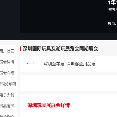
1年
举办
展商
深圳国际玩具及潮玩展览会同期展会
用户社区
展会详情
深圳童车展-深圳婴童用品展
展会介绍
展馆分布图
电子会刊
深圳玩具展展会详情
展品范围
展会FAQ