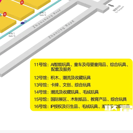
、Funko、世嘉（Sega）、寿屋（Kotobukiya）
高（Bburago，意大利）、fischertechnik（德国慧鱼）
ryu、加加积木（丹麦）、万代南梦宫（Bandai Namco）
52TOYS、模寿（MOSHOWTOYS）、TOP TOY、星
、奇妙积木（KELE）、美驰图（Maisto）、德必胜、双
、澳捷尔、西姆斯（Sims）、杰森、图益（TOI）、百星瑞
、狼人杀、JOTOYS、翻翻动漫、趣顽、POPJOY、
、可栗狗狗、玩点无限、万画云游
工程积木、芯岸科技、猫圣贸易
城市品牌、美猴王、猪猪侠、百变校巴、馒头家族、奶龙、