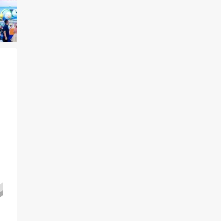
售
。
缅
国
成
数
品
内
创
供