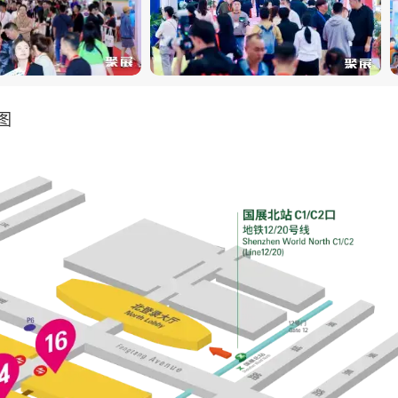
办、球型关节人偶、棉花娃娃等热门品类。中国内地潮玩零
均增长率达24%，为企业抢占这一高速增长赛道提供战略平台
玩具市场份额的产业优势，展会吸引来自印尼、马来西亚、
来采购。12个海外买家团包括来自德国、印度、韩国、美
图
市场、链接国际资源搭建高效通道。
场大型玩具行业盛会，展会是企业发布年度新品、展示创新
插玩具到智能玩具、DIY玩具，从教育产品到潮流收藏品，
与行业发展趋势。
代、Funko、卡游、TOP TOY、世嘉等国际国内知名潮玩
过展示文化创意与传统IP的现代演绎，为玩具产业注入文化
升级。
系列论坛、研讨会和商务配对活动，汇聚行业领袖、专家和
热点议题深度研讨，为企业战略决策、技术交流、拓展合作提