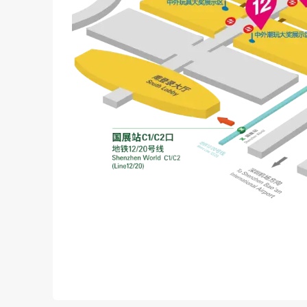
知名展商
国际知名品牌
：4M、万代（Bandai）
Squishmallows、Theo Klein、比美
Jawbones（美国）、Zing（美国）、Fu
Joyworks、Welly
国内领军与潮玩品牌
：卡游（Kayou）、
（RASTAR）、怡高（EasGo）、启梦
（DoubleE）、实丰文化、中动玩具、太达
爱动、探玩、华旺、展高、魔域文化、简动文创
部、环世、Handspupu、Joy.C集物社
积木与科教品牌
：加加积木、群隆玩具、慧鱼
文创与IP授权品牌
：阅文好物、星际熊、敦煌
发精灵、德盈、梦之城、Iconix、羚邦、优扬