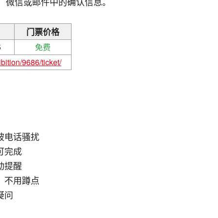
信、微信或邮件中的确认信息。
门票价格
5
免费
bition/9686/ticket/
被电话骚扰
可完成
动提醒
，不用蹲点
疑问