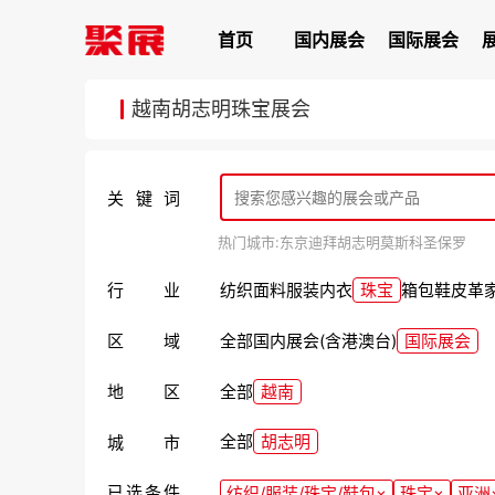
首页
国内展会
国际展会
越南胡志明珠宝展会
关键词
热门城市:
东京
迪拜
胡志明
莫斯科
圣保罗
行业
纺织面料
服装
内衣
珠宝
箱包
鞋
皮革
区域
全部
国内展会(含港澳台)
国际展会
地区
全部
越南
全部
胡志明
城市
已选条件
纺织/服装/珠宝/鞋包
×
珠宝
×
亚洲