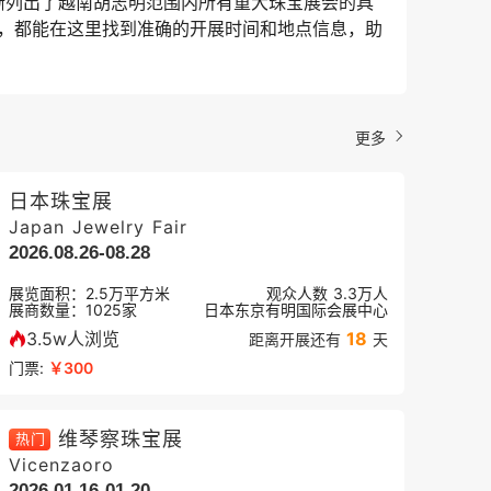
晰列出了越南胡志明范围内所有重大珠宝展会的具
，都能在这里找到准确的开展时间和地点信息，助
更多
日本珠宝展
Japan Jewelry Fair
2026.08.26-08.28
展览面积：
2.5
万平方米
观众人数
3.3万
人
展商数量：
1025
家
日本东京有明国际会展中心
3.5w人浏览
18
距离开展还有
天
门票:
￥300
维琴察珠宝展
热门
Vicenzaoro
2026.01.16-01.20