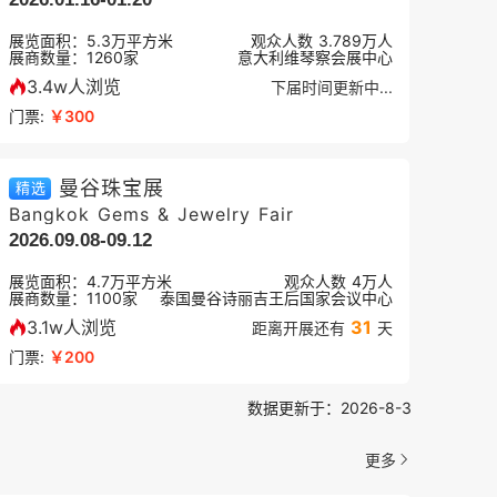
展览面积：
5.3
万平方米
观众人数
3.789万
人
展商数量：
1260
家
意大利维琴察会展中心
3.4w人浏览
下届时间更新中...
门票:
￥300
曼谷珠宝展
精选
Bangkok Gems & Jewelry Fair
2026.09.08-09.12
展览面积：
4.7
万平方米
观众人数
4万
人
展商数量：
1100
家
泰国曼谷诗丽吉王后国家会议中心
3.1w人浏览
31
距离开展还有
天
门票:
￥200
数据更新于：2026-8-3
更多