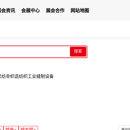
展会资讯
会展中心
展会合作
网站地图
搜索
家纺
非织造
纺织工业
缝制设备
×
越南
×
胡志明
×
展会