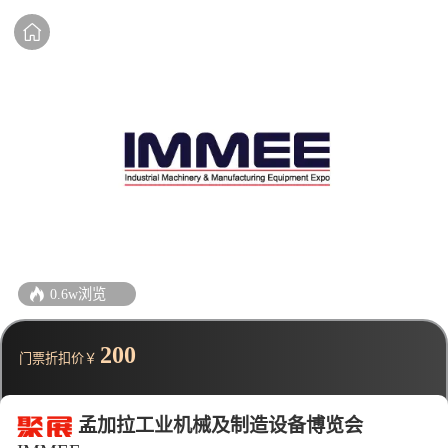
0.6w浏览
200
门票折扣价￥
孟加拉工业机械及制造设备博览会