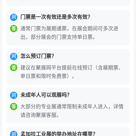
门票是一次有效还是多次有效？
问
通常门票为展期通票，在展会期间可多次进
答
出，部分展会的门票支持单日票。
怎么预订门票？
问
建议在聚展网平台提前在线预订（含展期票、
答
单日票和限时免费票）。
未成年人可以观展吗？
问
大部分的专业展通常限制未成年人进入，详情
答
请咨询聚展客服。
孟加拉工业展的举办地址在哪里？
问