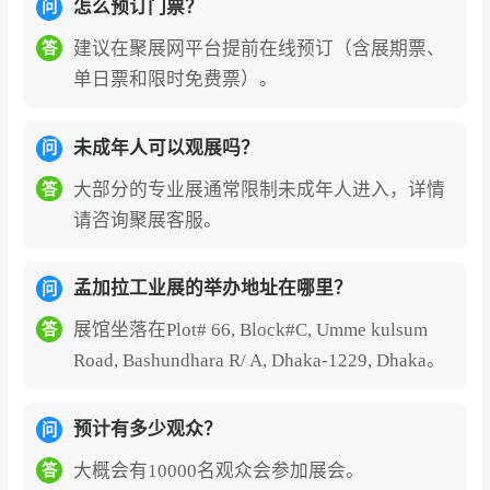
怎么预订门票？
问
建议在聚展网平台提前在线预订（含展期票、
答
单日票和限时免费票）。
未成年人可以观展吗？
问
大部分的专业展通常限制未成年人进入，详情
答
请咨询聚展客服。
孟加拉工业展的举办地址在哪里？
问
展馆坐落在Plot# 66, Block#C, Umme kulsum
答
Road, Bashundhara R/ A, Dhaka-1229, Dhaka。
预计有多少观众？
问
大概会有10000名观众会参加展会。
答