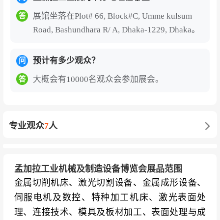
展馆坐落在Plot# 66, Block#C, Umme kulsum
答
Road, Bashundhara R/ A, Dhaka-1229, Dhaka。
预计有多少观众？
问
大概会有10000名观众会参加展会。
答
专业观众
7
人
孟加拉工业机械及制造设备博览会展品范围
金属切削机床、激光切割设备、金属成形设备、
伺服电机及数控、特种加工机床、激光表面处
理、连接技术、模具及板材加工、表面处理与成