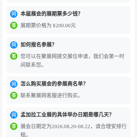
本届展会的展期票多少钱？
问
展期票价格为 ¥200.00元
答
如何报名参展？
问
您可以在聚展网提交展位申请，我们会第一时
答
间联系您。
怎么购买展会的参展商名单？
问
联系聚展网客服进行购买。
答
孟加拉工业展的具体举办日期是哪几天？
问
展会日期定为2026.08.20-08.22，请合理安排行
答
程。