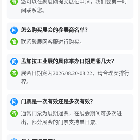
您可以在聚展网提交展位申请，我们会第一时
答
间联系您。
怎么购买展会的参展商名单？
问
联系聚展网客服进行购买。
答
孟加拉工业展的具体举办日期是哪几天？
问
展会日期定为2026.08.20-08.22，请合理安排行
答
程。
门票是一次有效还是多次有效？
问
通常门票为展期通票，在展会期间可多次进
答
出，部分展会的门票支持单日票。